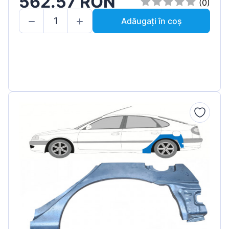
562.57 RON
(0)
Adăugați în coș