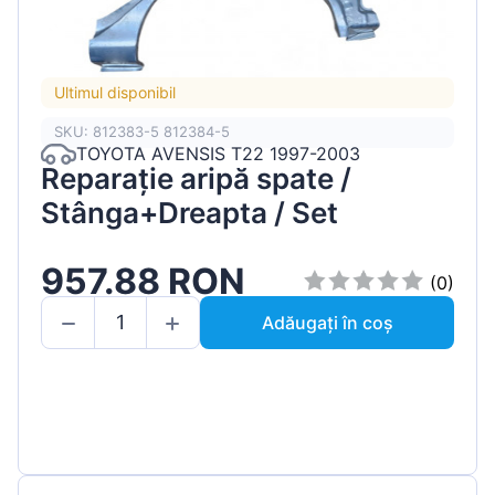
Ultimul disponibil
SKU: 812383-5 812384-5
TOYOTA AVENSIS T22 1997-2003
Reparație aripă spate /
Stânga+Dreapta / Set
957.88 RON
(0)
Adăugați în coș