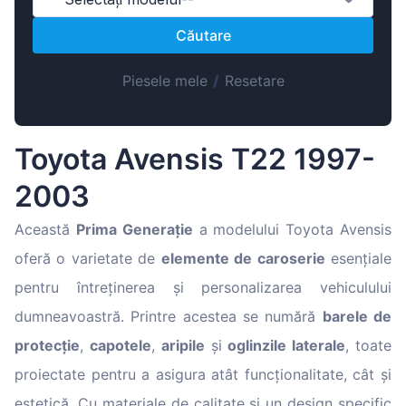
Magyar
Căutare
Lietuvių
Hrvatski
Piesele mele
/
Resetare
Português
Slovenian
Toyota Avensis T22 1997-
Latvian
2003
Slovenčina
Această
Prima Generație
a modelului Toyota Avensis
oferă o varietate de
elemente de caroserie
esențiale
pentru întreținerea și personalizarea vehiculului
dumneavoastră. Printre acestea se numără
barele de
protecție
,
capotele
,
aripile
și
oglinzile laterale
, toate
proiectate pentru a asigura atât funcționalitate, cât și
estetică. Cu materiale de calitate și un design specific