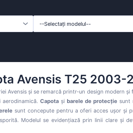
--Selectați modelul--
ota Avensis T25 2003-
iei Avensis și se remarcă printr-un design modern și
și aerodinamică.
Capota
și
barele de protecție
sunt r
enz
erele
sunt concepute pentru a oferi acces ușor și p
porită. Modelul se evidențiază prin linii clare și det
l