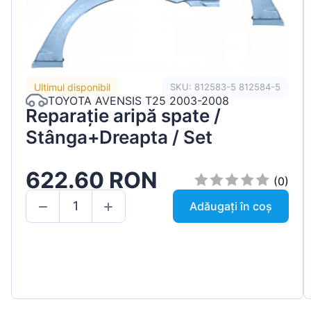
Ultimul disponibil
SKU: 812583-5 812584-5
TOYOTA AVENSIS T25 2003-2008
Reparație aripă spate /
Stânga+Dreapta / Set
622.60 RON
(0)
Adăugați în coș