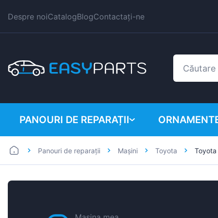
Despre noi
Catalog
Blog
Contactați-ne
PANOURI DE REPARAȚII
ORNAMENTE
Panouri de reparații
Mașini
Toyota
Toyota
Autoutilitare
BMW
Mașini
Citroen
Dacia
Fiat
Mașina mea