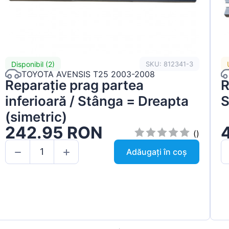
Disponibil (2)
SKU: 812341-3
TOYOTA AVENSIS T25 2003-2008
Reparație prag partea
R
inferioară / Stânga = Dreapta
S
(simetric)
242.95 RON
()
Adăugați în coș