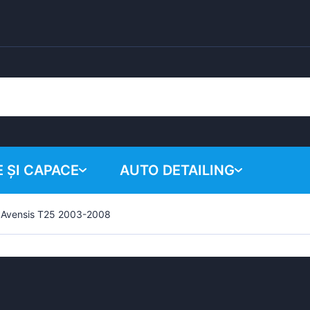
 ȘI CAPACE
AUTO DETAILING
 Avensis T25 2003-2008
Coșul tău
Produse chimice
Sistem de lustruire
Accesorii