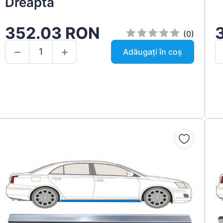
Dreapta
352.03 RON
(0)
Adăugați în coș