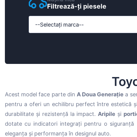
Filtrează-ți piesele
Ford
Honda
--Selectați marca--
Hyundai
Iveco
Jeep
Kia
Toy
MAN
Acest model face parte din
A Doua Generație
a ser
Mazda
pentru a oferi un echilibru perfect între estetică 
Mercedes-B
durabilitate și rezistență la impact.
Aripile
și
porti
Nissan
dotate cu indicatori integrați pentru o siguranță s
Opel Vauxhal
eleganța și performanța în designul auto.