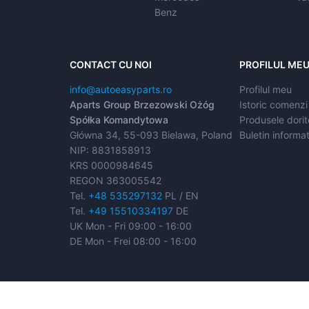
Benz
CONTACT CU NOI
PROFILUL ME
info@autoeasyparts.ro
Profilul meu
Aparts Group Brzezowski Ożóg
Istoric comenzi
Spółka Komandytowa
Produsele dorit
Główna 34, 55-093 Bielawa, Poland
Buletin informat
NIP: 8831858913
KRS 0000984645
REGON 363005542
Tel.
+48 535297132
PL / EN
Tel.
+49 15510334197
DE
UK Mon - Fri 09:00 - 16:00
DE Mon - Frei 08:00 - 16:00