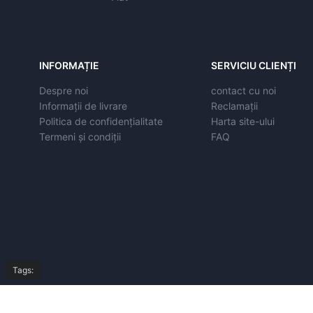
INFORMAȚIE
SERVICIU CLIENȚI
Despre noi
contact cu noi
Informații de livrare
Reclamații
Politica de confidențialitate
Harta site-ului
Termeni și condiții
FAQ
Tags: