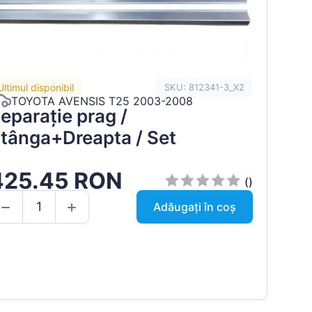
Ultimul disponibil
SKU: 812341-3_X2
TOYOTA AVENSIS T25 2003-2008
eparație prag /
tânga+Dreapta / Set
425.45 RON
()
Adăugați în coș