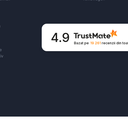
U
4.9
Bazat pe
19 261
recenzii
din toa
e
iv