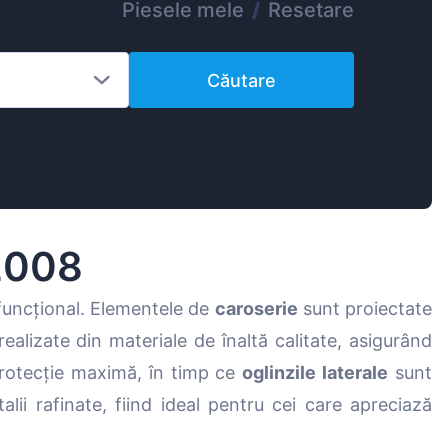
Piesele mele
/
Resetare
Magyar
Lietuvių
Căutare
Hrvatski
Português
Slovenian
Latvian
Slovenčina
2008
 funcțional. Elementele de
caroserie
sunt proiectate
ealizate din materiale de înaltă calitate, asigurând
rotecție maximă, în timp ce
oglinzile laterale
sunt
alii rafinate, fiind ideal pentru cei care apreciază