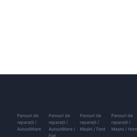
Panouri de
Panouri de
Panouri de
Panouri de
reparații /
reparații /
reparații /
reparații /
Autoutilitare
Autoutilitare /
Mașini / Ford
Mașini / Hon
Fiat