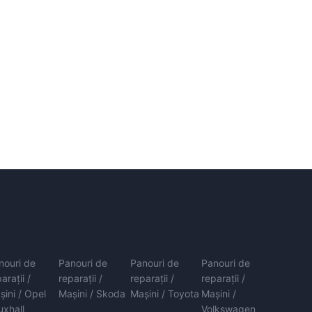
nouri de
Panouri de
Panouri de
Panouri de
arații /
reparații /
reparații /
reparații /
șini / Opel
Mașini / Skoda
Mașini / Toyota
Mașini /
uxhall
Volkswagen