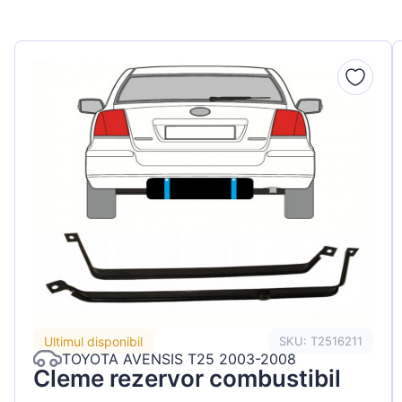
Peugeot
Renault
Seat
Skoda
Suzuki
Tesla
Toyota
Volkswagen
Ultimul disponibil
SKU: T2516211
TOYOTA AVENSIS T25 2003-2008
Cleme rezervor combustibil