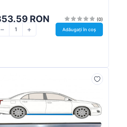
353.59 RON
(0)
Adăugați în coș