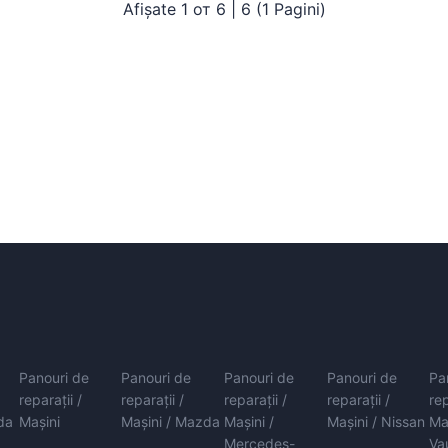
Afișate 1 от 6 | 6 (1 Pagini)
Panouri de
Panouri de
Panouri de
Panouri de
Pa
reparații /
reparații /
reparații /
reparații /
rep
da
Mașini
Mașini / Mazda
Mașini /
Mașini / Nissan
Ma
Mercedes-
Va