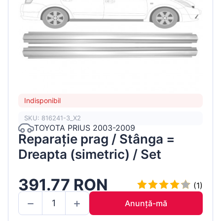
Indisponibil
SKU: 816241-3_X2
TOYOTA PRIUS 2003-2009
Reparație prag / Stânga =
Dreapta (simetric) / Set
391.77 RON
(1)
Anunță-mă