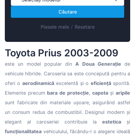
Magyar
Căutare
Lietuvių
Hrvatski
Piesele mele
/
Resetare
Português
Slovenian
Toyota Prius 2003-2009
Latvian
Slovenčina
este un model popular din
A Doua Generație
de
vehicule hibride. Caroseria sa este concepută pentru a
oferi o
aerodinamică
excelentă și o
eficiență
sporită.
Elemente precum
bara de protecție
,
capota
și
aripile
sunt fabricate din materiale ușoare, asigurând astfel
un consum redus de combustibil. Designul modern și
elegant al caroseriei contribuie la
estetica
și
funcționalitatea
vehiculului, făcându-l o alegere ideală