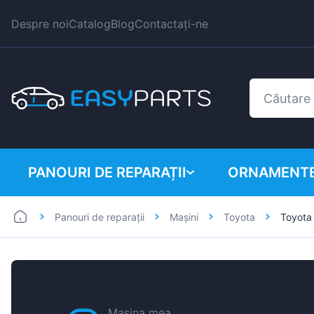
Despre noi
Catalog
Blog
Contactați-ne
PANOURI DE REPARAȚII
ORNAMENTE
Panouri de reparații
Mașini
Toyota
Toyota
Autoutilitare
BMW
Mașini
Citroen
Dacia
Fiat
Mașina mea