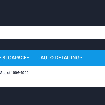
 ȘI CAPACE
AUTO DETAILING
 Starlet 1996-1999
Coșul tău
Produse chimice
Sistem de lustruire
Accesorii