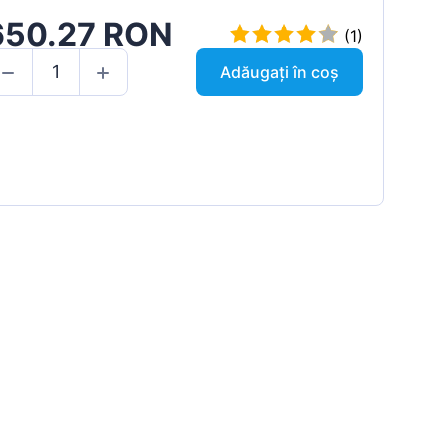
650.27 RON
(1)
Adăugați în coș