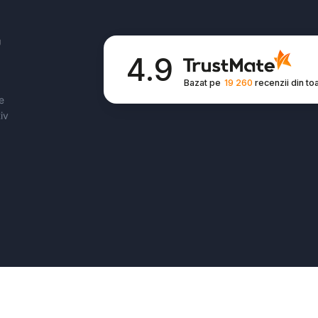
U
4.9
Bazat pe
19 260
recenzii
din to
e
iv