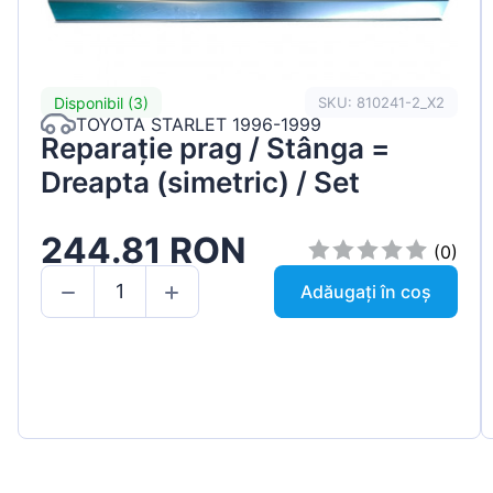
Disponibil (3)
SKU: 810241-2_X2
TOYOTA STARLET 1996-1999
Reparație prag / Stânga =
Dreapta (simetric) / Set
244.81 RON
(0)
Adăugați în coș