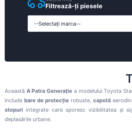
Filtrează-ți piesele
Ford
Honda
--Selectați marca--
Hyundai
Iveco
Jeep
Kia
T
MAN
Această
A Patra Generație
a modelului Toyota Sta
Mazda
include
bare de protecție
robuste,
capotă
aerodin
Mercedes-B
stopuri
integrate care sporesc vizibilitatea și s
Nissan
deplasările urbane.
Opel Vauxhal