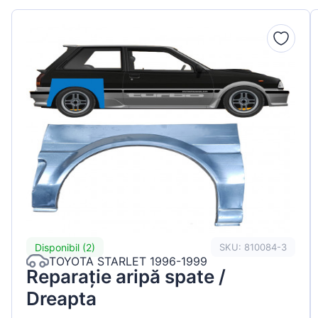
Peugeot
Renault
Seat
Skoda
Suzuki
Tesla
Toyota
Volkswagen
Disponibil (2)
SKU: 810084-3
TOYOTA STARLET 1996-1999
Reparație aripă spate /
Dreapta