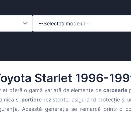
--Selectați modelul--
oyota Starlet 1996-19
rlet oferă o gamă variată de elemente de
caroserie
p
amică și
portiere
rezistente, asigurând protecție și u
enz
iguranța. Această generație se remarcă printr-o c
l