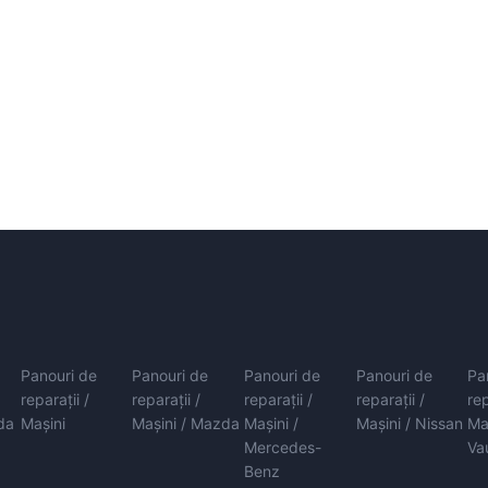
Panouri de
Panouri de
Panouri de
Panouri de
Pa
reparații /
reparații /
reparații /
reparații /
rep
da
Mașini
Mașini / Mazda
Mașini /
Mașini / Nissan
Ma
Mercedes-
Va
Benz