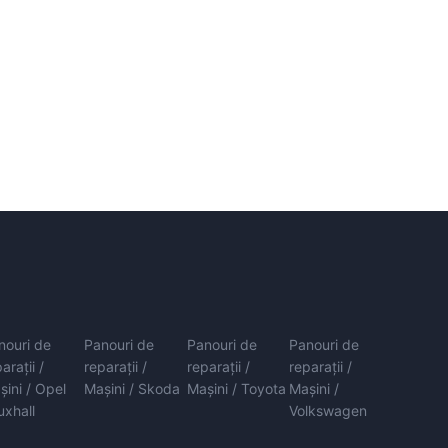
nouri de
Panouri de
Panouri de
Panouri de
arații /
reparații /
reparații /
reparații /
șini / Opel
Mașini / Skoda
Mașini / Toyota
Mașini /
uxhall
Volkswagen