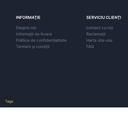
INFORMAȚIE
SERVICIU CLIENȚI
Despre noi
contact cu noi
Informații de livrare
Reclamații
Politica de confidențialitate
Harta site-ului
Termeni și condiții
FAQ
Tags:
© Copyright 2026,
All Rights Reserved by
autoeasyparts.ro