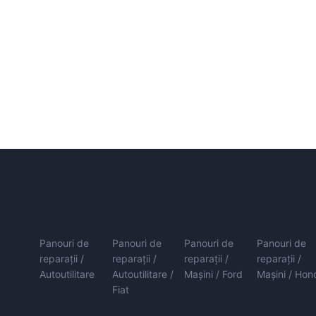
Panouri de
Panouri de
Panouri de
Panouri de
reparații /
reparații /
reparații /
reparații /
Autoutilitare
Autoutilitare /
Mașini / Ford
Mașini / Hon
Fiat