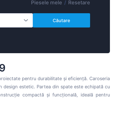
Piesele mele
/
Resetare
Magyar
Lietuvių
Căutare
Hrvatski
Português
Slovenian
Latvian
Slovenčina
99
roiectate pentru durabilitate și eficiență. Caroseria
n design estetic. Partea din spate este echipată cu
onstrucție compactă și funcțională, ideală pentru