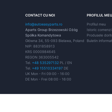
CONTACT CU NOI
PROFILUL ME
info@autoeasyparts.ro
Profilul meu
Aparts Group Brzezowski Ożóg
Istoric comenzi
Spółka Komandytowa
Produsele dorit
Główna 34, 55-093 Bielawa, Poland
Buletin informat
NIP: 8831858913
KRS 0000984645
REGON 363005542
Tel.
+48 535297132
PL / EN
Tel.
+49 15510334197
DE
UK Mon - Fri 09:00 - 16:00
DE Mon - Frei 08:00 - 16:00