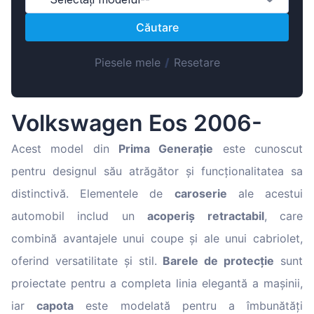
Magyar
Căutare
Lietuvių
Hrvatski
Piesele mele
/
Resetare
Português
Slovenian
Volkswagen Eos 2006-
Latvian
Slovenčina
Acest model din
Prima Generație
este cunoscut
pentru designul său atrăgător și funcționalitatea sa
distinctivă. Elementele de
caroserie
ale acestui
automobil includ un
acoperiș retractabil
, care
combină avantajele unui coupe și ale unui cabriolet,
oferind versatilitate și stil.
Barele de protecție
sunt
proiectate pentru a completa linia elegantă a mașinii,
iar
capota
este modelată pentru a îmbunătăți