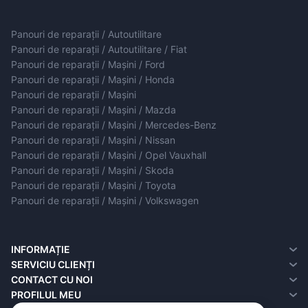
Panouri de reparații / Autoutilitare
Panouri de reparații / Autoutilitare / Fiat
Panouri de reparații / Mașini / Ford
Panouri de reparații / Mașini / Honda
Panouri de reparații / Mașini
Panouri de reparații / Mașini / Mazda
Panouri de reparații / Mașini / Mercedes-Benz
Panouri de reparații / Mașini / Nissan
Panouri de reparații / Mașini / Opel Vauxhall
Panouri de reparații / Mașini / Skoda
Panouri de reparații / Mașini / Toyota
Panouri de reparații / Mașini / Volkswagen
INFORMAȚIE
Despre noi
SERVICIU CLIENȚI
Informații de livrare
contact cu noi
CONTACT CU NOI
Politica de confidențialitate
Reclamații
PROFILUL MEU