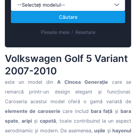
Magyar
--Selectați modelul--
Lietuvių
Căutare
Hrvatski
Piesele mele
/
Resetare
Português
Slovenian
Latvian
Volkswagen Golf 5 Variant
Slovenčina
2007-2010
este un model din
A Cincea Generație
care se
remarcă printr-un design elegant și funcțional.
Caroseria acestui model oferă o gamă variată de
elemente de caroserie
care includ
bara față
și
bara
spate
,
aripi
și
capotă
, toate contribuind la un aspect
aerodinamic și modern. De asemenea,
ușile
și
hayonul