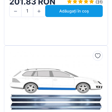
201.83 RON
(31)
Adăugați în coș