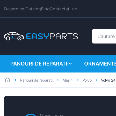
Despre noi
Catalog
Blog
Contactați-ne
PANOURI DE REPARAȚII
ORNAMENTE
Panouri de reparații
Mașini
Volvo
Volvo 2
Autoutilitare
BMW
Mașini
Citroen
Dacia
Fiat
Mașina mea