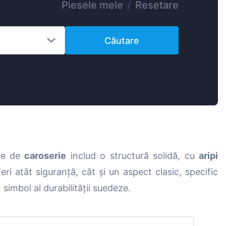
Piesele mele
/
Resetare
Magyar
Lietuvių
Căutare
Hrvatski
Português
Slovenian
Latvian
Slovenčina
ele de
caroserie
includ o structură solidă, cu
aripi
ri atât siguranță, cât și un aspect clasic, specific
 simbol al durabilității suedeze.