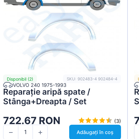
Disponibil (2)
SKU: 902483-4 902484-4
VOLVO 240 1975-1993
Reparație aripă spate /
R
Stânga+Dreapta / Set
S
722.67 RON
(3)
Adăugați în coș