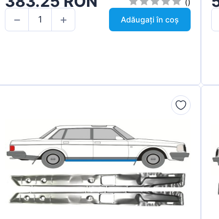
383.25 RON
()
Adăugați în coș