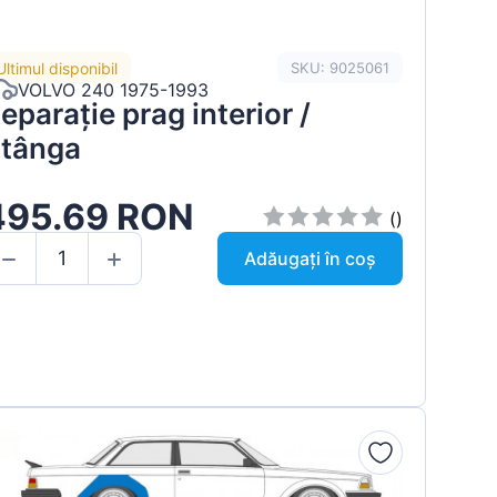
Ultimul disponibil
SKU: 9025061
VOLVO 240 1975-1993
eparație prag interior /
tânga
495.69 RON
()
Adăugați în coș