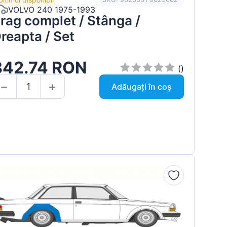
VOLVO 240 1975-1993
rag complet / Stânga /
reapta / Set
842.74 RON
()
Adăugați în coș