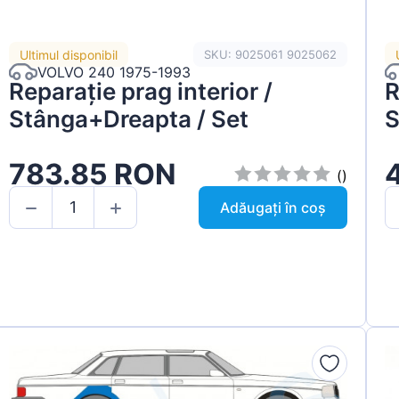
Ultimul disponibil
SKU: 9025061 9025062
VOLVO 240 1975-1993
Reparație prag interior /
R
Stânga+Dreapta / Set
S
783.85 RON
()
Adăugați în coș