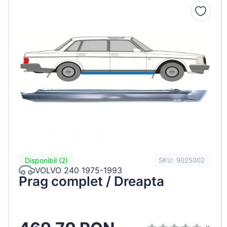
Peugeot
Renault
Seat
Skoda
Suzuki
Tesla
Toyota
Volkswagen
Disponibil (2)
SKU: 9025002
VOLVO 240 1975-1993
Prag complet / Dreapta