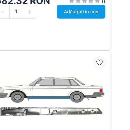
582.32 RON
()
Adăugați în coș