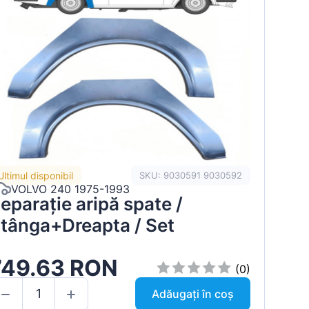
Ultimul disponibil
SKU: 9030591 9030592
VOLVO 240 1975-1993
eparație aripă spate /
tânga+Dreapta / Set
749.63 RON
(0)
Adăugați în coș