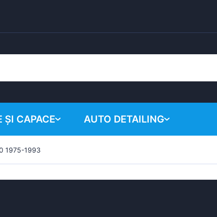
 ȘI CAPACE
AUTO DETAILING
40 1975-1993
Coșul tău
Produse chimice
Sistem de lustruire
Accesorii