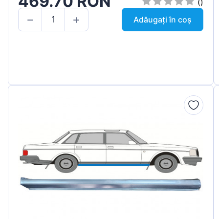
469.70 RON
()
Adăugați în coș