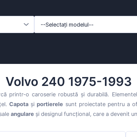
--Selectați modelul--
Volvo 240 1975-1993
ă printr-o caroserie robustă și durabilă. Element
țel.
Capota
și
portierele
sunt proiectate pentru a ofe
enz
 sale
angulare
și designul funcțional, care a devenit un
l