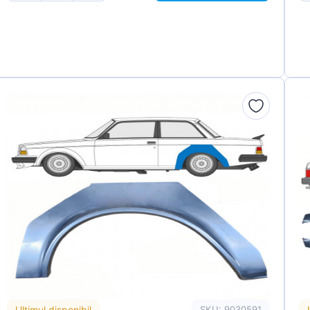
Ultimul disponibil
SKU: 9030591