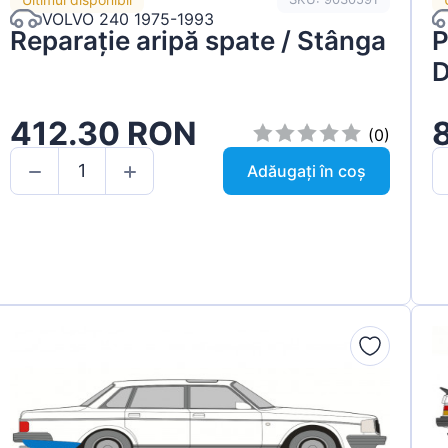
VOLVO 240 1975-1993
Reparație aripă spate / Stânga
P
D
412.30 RON
(0)
Adăugați în coș