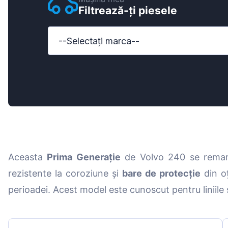
Filtrează-ți piesele
Ford
Honda
--Selectați marca--
Hyundai
Iveco
Jeep
Kia
MAN
Aceasta
Prima Generație
de Volvo 240 se remarc
Mazda
rezistente la coroziune și
bare de protecție
din o
Mercedes-B
perioadei. Acest model este cunoscut pentru liniile
Nissan
Opel Vauxhal