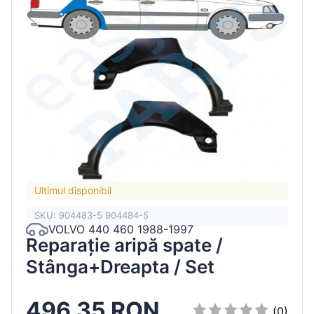
Ultimul disponibil
SKU: 904483-5 904484-5
VOLVO 440 460 1988-1997
Reparație aripă spate /
Stânga+Dreapta / Set
496.35 RON
(0)