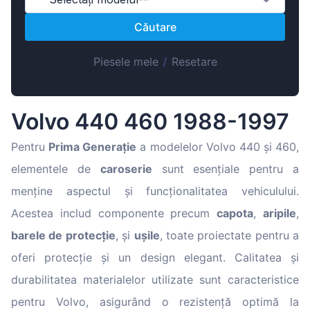
Magyar
Căutare
Lietuvių
Hrvatski
Piesele mele
/
Resetare
Português
Slovenian
Volvo 440 460 1988-1997
Latvian
Slovenčina
Pentru
Prima Generație
a modelelor Volvo 440 și 460,
elementele de
caroserie
sunt esențiale pentru a
menține aspectul și funcționalitatea vehiculului.
Acestea includ componente precum
capota
,
aripile
,
barele de protecție
, și
ușile
, toate proiectate pentru a
oferi protecție și un design elegant. Calitatea și
durabilitatea materialelor utilizate sunt caracteristice
pentru Volvo, asigurând o rezistență optimă la