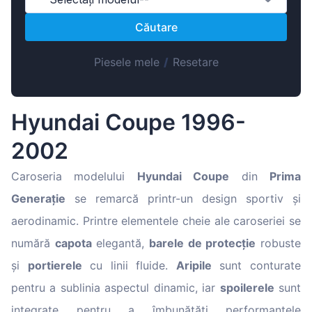
Magyar
Căutare
Lietuvių
Hrvatski
Piesele mele
/
Resetare
Português
Slovenian
Hyundai Coupe 1996-
Latvian
2002
Slovenčina
Caroseria modelului
Hyundai Coupe
din
Prima
Generație
se remarcă printr-un design sportiv și
aerodinamic. Printre elementele cheie ale caroseriei se
numără
capota
elegantă,
barele de protecție
robuste
și
portierele
cu linii fluide.
Aripile
sunt conturate
pentru a sublinia aspectul dinamic, iar
spoilerele
sunt
integrate pentru a îmbunătăți performanțele