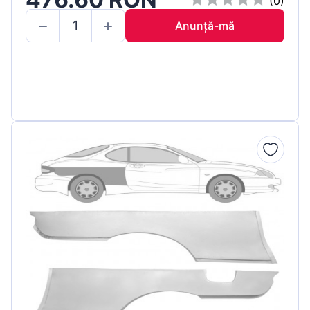
(0)
Anunță-mă