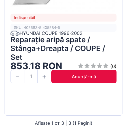
Indisponibil
SKU: 405583-5 405584-5
HYUNDAI COUPE 1996-2002
Reparație aripă spate /
Stânga+Dreapta / COUPE /
Set
853.18 RON
(0)
Anunță-mă
Afișate 1 от 3 | 3 (1 Pagini)