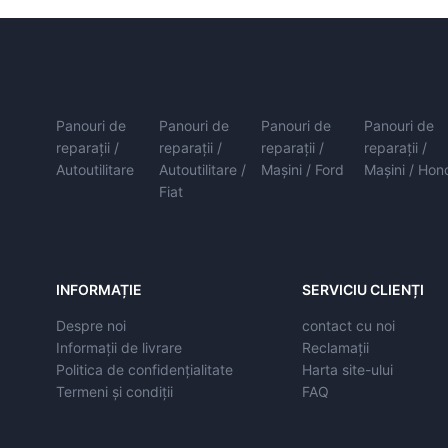
Panouri de
Panouri de
Panouri de
Panouri de
reparații /
reparații /
reparații /
reparații /
Autoutilitare
Autoutilitare /
Mașini / Ford
Mașini / Hon
Fiat
INFORMAȚIE
SERVICIU CLIENȚI
Despre noi
contact cu noi
Informații de livrare
Reclamații
Politica de confidențialitate
Harta site-ului
Termeni și condiții
FAQ