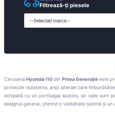
Filtrează-ți piesele
Ford
Honda
--Selectați marca--
Hyundai
Iveco
Jeep
Kia
MAN
Caroseria
Hyundai i10
din
Prima Generație
este pr
Mazda
protecție rezistente, aripi laterale care îmbunătăț
Mercedes-B
echipată cu un portbagaj spațios, iar ușile sunt 
Nissan
designul general, oferind o vizibilitate optimă și u
Opel Vauxhal