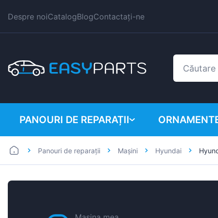
Despre noi
Catalog
Blog
Contactați-ne
PANOURI DE REPARAȚII
ORNAMENTE
Panouri de reparații
Mașini
Hyundai
Hyund
Autoutilitare
BMW
Mașini
Citroen
Dacia
Fiat
Mașina mea