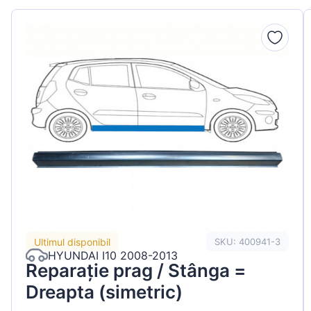
Peugeot
Renault
Seat
Skoda
Suzuki
Tesla
Toyota
Volkswagen
Ultimul disponibil
SKU: 400941-3
HYUNDAI I10 2008-2013
Reparație prag / Stânga =
Dreapta (simetric)