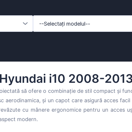
--Selectați modelul--
Hyundai i10 2008-201
oiectată să ofere o combinație de stil compact și fun
esc aerodinamica, și un capot care asigură acces faci
enz
prevăzute cu mânere ergonomice pentru un acces ușor
n aspect modern.
l