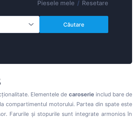
Piesele mele
/
Resetare
Magyar
Lietuvių
Căutare
Hrvatski
Português
Slovenian
Latvian
Slovenčina
3
cționalitate. Elementele de
caroserie
includ bare de
l la compartimentul motorului. Partea din spate este
. Farurile și stopurile sunt integrate armonios în