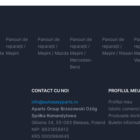
Panouri de
Panouri de
Panouri de
Panouri de
Pa
reparații /
reparații /
reparații /
reparații /
rep
da
Mașini
Mașini / Mazda
Mașini /
Mașini / Nissan
Ma
Mercedes-
Va
Benz
CONTACT CU NOI
PROFILUL ME
info@autoeasyparts.ro
Profilul meu
Aparts Group Brzezowski Ożóg
Istoric comenzi
Spółka Komandytowa
Produsele dorit
Główna 34, 55-093 Bielawa, Poland
Buletin informat
NIP: 8831858913
KRS 0000984645