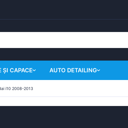
 ȘI CAPACE
AUTO DETAILING
ai i10 2008-2013
Coșul tău
Produse chimice
Sistem de lustruire
Accesorii