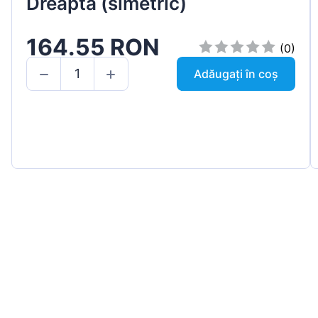
Dreapta (simetric)
164.55 RON
(0)
Adăugați în coș