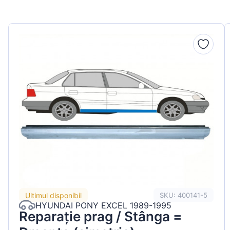
Peugeot
Renault
Seat
Skoda
Suzuki
Tesla
Toyota
Volkswagen
Ultimul disponibil
SKU: 400141-5
HYUNDAI PONY EXCEL 1989-1995
Reparație prag / Stânga =