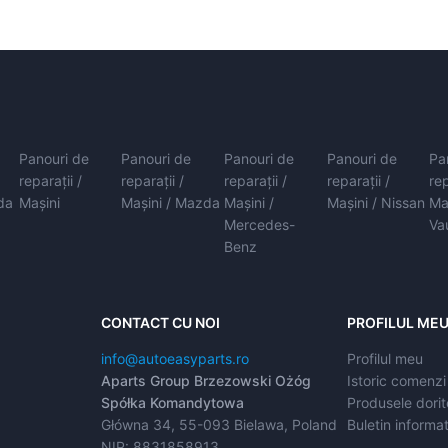
Panouri de
Panouri de
Panouri de
Panouri de
Pa
reparații /
reparații /
reparații /
reparații /
rep
da
Mașini
Mașini / Mazda
Mașini /
Mașini / Nissan
Ma
Mercedes-
Va
Benz
CONTACT CU NOI
PROFILUL ME
info@autoeasyparts.ro
Profilul meu
Aparts Group Brzezowski Ożóg
Istoric comenzi
Spółka Komandytowa
Produsele dorit
Główna 34, 55-093 Bielawa, Poland
Buletin informat
NIP: 8831858913