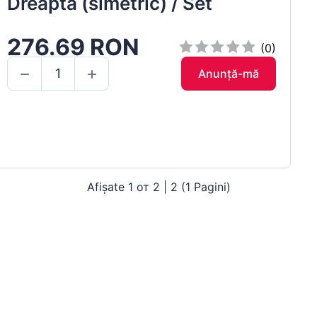
Dreapta (simetric) / Set
276.69 RON
(0)
Anunță-mă
Afișate 1 от 2 | 2 (1 Pagini)