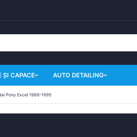
 ȘI CAPACE
AUTO DETAILING
ai Pony Excel 1989-1995
Coșul tău
Produse chimice
Sistem de lustruire
Accesorii