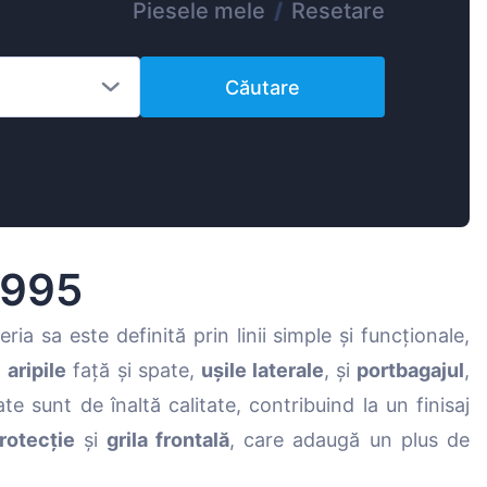
Piesele mele
/
Resetare
Magyar
Lietuvių
Căutare
Hrvatski
Português
Slovenian
Latvian
Slovenčina
1995
ia sa este definită prin linii simple și funcționale,
,
aripile
față și spate,
ușile laterale
, și
portbagajul
,
te sunt de înaltă calitate, contribuind la un finisaj
rotecție
și
grila frontală
, care adaugă un plus de