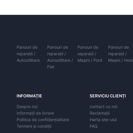
Panouri de
Panouri de
Panouri de
Panouri de
reparații /
reparații /
reparații /
reparații /
Autoutilitare
Autoutilitare /
Mașini / Ford
Mașini / Hon
Fiat
INFORMAȚIE
SERVICIU CLIENȚI
Despre noi
contact cu noi
Informații de livrare
Reclamații
Politica de confidențialitate
Harta site-ului
Termeni și condiții
FAQ