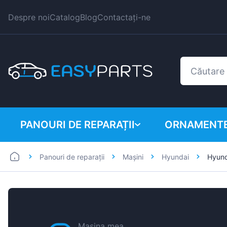
Despre noi
Catalog
Blog
Contactați-ne
PANOURI DE REPARAȚII
ORNAMENTE
Panouri de reparații
Mașini
Hyundai
Hyund
Autoutilitare
BMW
Mașini
Citroen
Dacia
Fiat
Mașina mea