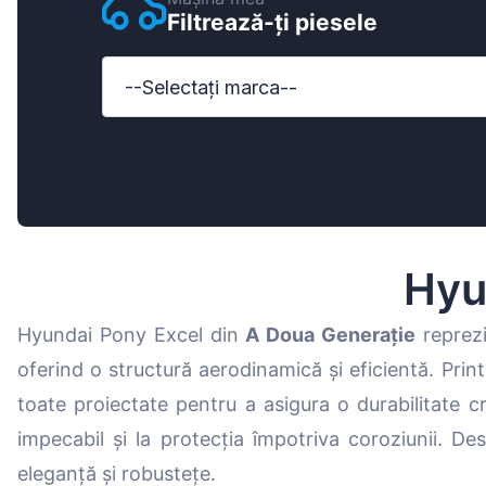
Filtrează-ți piesele
Ford
Honda
--Selectați marca--
Hyundai
Iveco
Jeep
Kia
Hyu
MAN
Hyundai Pony Excel din
A Doua Generație
reprezi
Mazda
oferind o structură aerodinamică și eficientă. Pri
Mercedes-B
toate proiectate pentru a asigura o durabilitate cre
Nissan
impecabil și la protecția împotriva coroziunii. 
Opel Vauxhal
eleganță și robustețe.