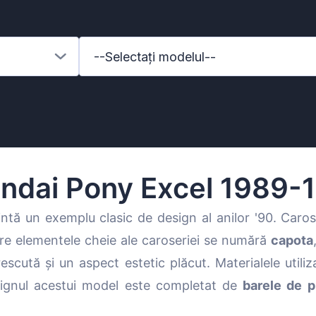
--Selectați modelul--
ndai Pony Excel 1989-
ntă un exemplu clasic de design al anilor '90. Caroser
ntre elementele cheie ale caroseriei se numără
capota
enz
scută și un aspect estetic plăcut. Materialele utiliza
Designul acestui model este completat de
barele de p
l