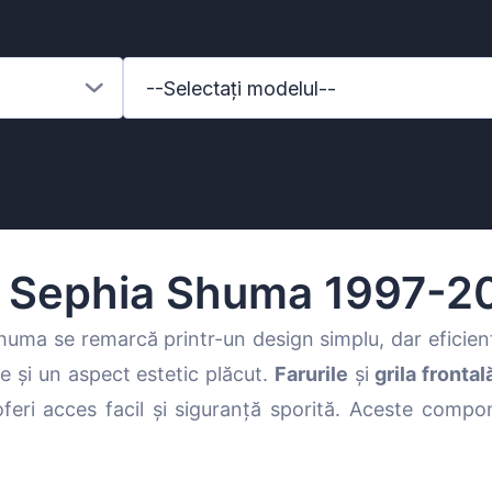
--Selectați modelul--
a Sephia Shuma 1997-2
huma se remarcă printr-un design simplu, dar eficie
e și un aspect estetic plăcut.
Farurile
și
grila frontal
enz
eri acces facil și siguranță sporită. Aceste compon
l