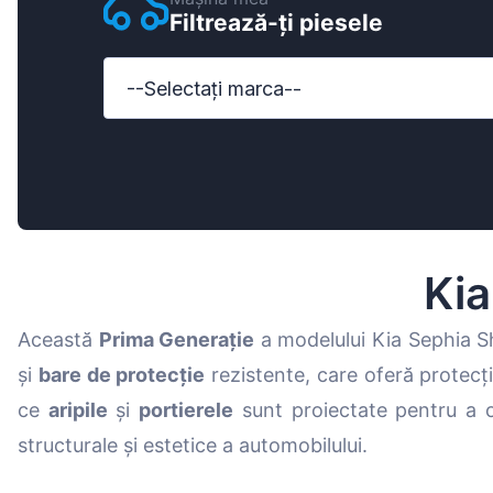
Filtrează-ți piesele
Ford
Honda
--Selectați marca--
Hyundai
Iveco
Jeep
Kia
Ki
MAN
Această
Prima Generație
a modelului Kia Sephia S
Mazda
și
bare de protecție
rezistente, care oferă protecți
Mercedes-B
ce
aripile
și
portierele
sunt proiectate pentru a of
Nissan
structurale și estetice a automobilului.
Opel Vauxhal