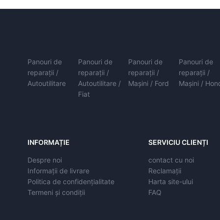
Panouri de
Panouri de
Panouri de
Panouri de
reparații /
reparații /
reparații /
reparații /
Autoutilitare
Autoutilitare /
Mașini / Ford
Mașini / Hon
Fiat
INFORMAȚIE
SERVICIU CLIENȚI
Despre noi
contact cu noi
Informații de livrare
Reclamații
Politica de confidențialitate
Harta site-ului
Termeni și condiții
FAQ