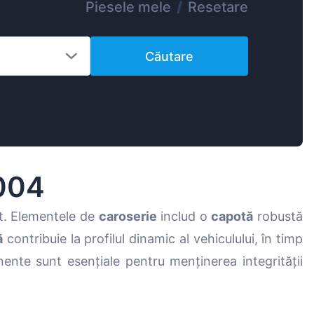
Piesele mele
/
Resetare
Magyar
Lietuvių
Căutare
Hrvatski
Português
Slovenian
Latvian
Slovenčina
004
nt. Elementele de
caroserie
includ o
capotă
robustă
ă
contribuie la profilul dinamic al vehiculului, în timp
ente sunt esențiale pentru menținerea integrității