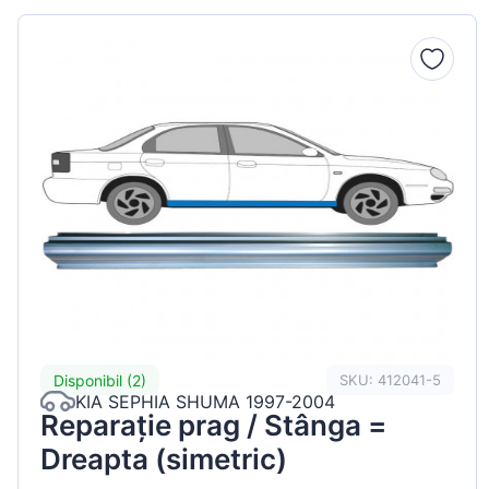
Peugeot
Renault
Seat
Skoda
Suzuki
Tesla
Toyota
Volkswagen
Disponibil (2)
SKU: 412041-5
KIA SEPHIA SHUMA 1997-2004
Reparație prag / Stânga =
Dreapta (simetric)