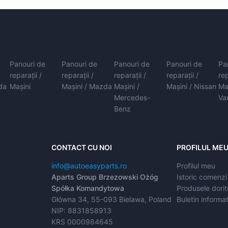
Panouri de
Panouri de
Panouri de
Panouri de
Pa
reparații /
reparații /
reparații /
reparații /
rep
da
Mașini
Mașini / Mazda
Mașini /
Mașini / Nissan
Ma
Mercedes-
Va
Benz
CONTACT CU NOI
PROFILUL ME
info@autoeasyparts.ro
Profilul meu
Aparts Group Brzezowski Ożóg
Istoric comenzi
Spółka Komandytowa
Produsele dorit
Główna 34, 55-093 Bielawa, Poland
Buletin informat
NIP: 8831858913
KRS 0000984645