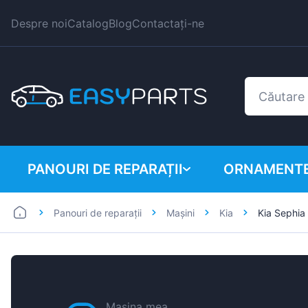
Despre noi
Catalog
Blog
Contactați-ne
PANOURI DE REPARAȚII
ORNAMENTE
Panouri de reparații
Mașini
Kia
Kia Sephi
Autoutilitare
BMW
Mașini
Citroen
Dacia
Fiat
Mașina mea