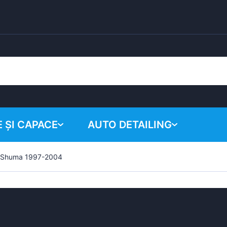
 ȘI CAPACE
AUTO DETAILING
a Shuma 1997-2004
Coșul tău
Produse chimice
Sistem de lustruire
Accesorii