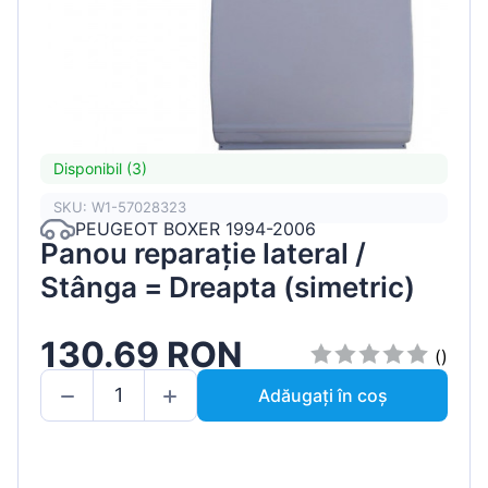
Disponibil (3)
SKU: W1-57028323
PEUGEOT BOXER 1994-2006
Panou reparație lateral /
Stânga = Dreapta (simetric)
130.69 RON
()
Adăugați în coș