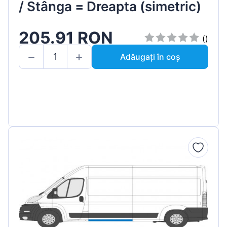
/ Stânga = Dreapta (simetric)
205.91 RON
()
Adăugați în coș