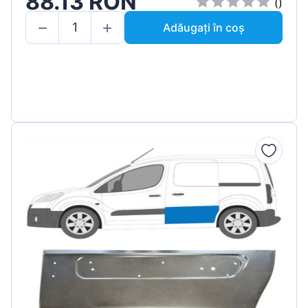
88.13 RON
()
Adăugați în coș