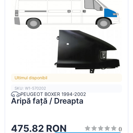
Ultimul disponibil
SKU: W1-570202
PEUGEOT BOXER 1994-2002
Aripă față / Dreapta
475.82 RON
()