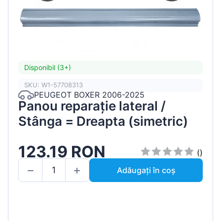
Disponibil (3+)
SKU: W1-57708313
PEUGEOT BOXER 2006-2025
Panou reparație lateral /
Stânga = Dreapta (simetric)
123.19 RON
()
Adăugați în coș