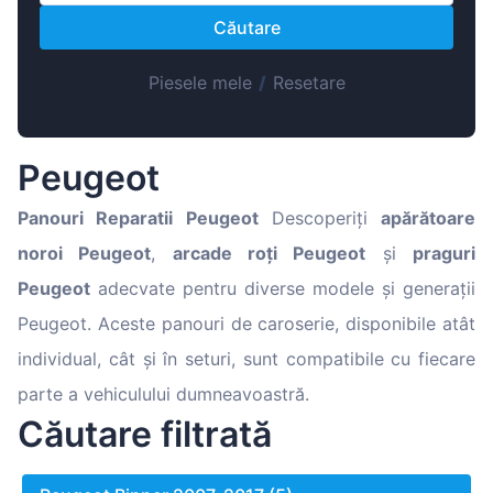
Magyar
Căutare
Lietuvių
Hrvatski
Piesele mele
/
Resetare
Português
Slovenian
Peugeot
Latvian
Panouri Reparatii Peugeot
Descoperiți
apărătoare
Slovenčina
noroi Peugeot
,
arcade roți Peugeot
și
praguri
Peugeot
adecvate pentru diverse modele și generații
Peugeot. Aceste panouri de caroserie, disponibile atât
individual, cât și în seturi, sunt compatibile cu fiecare
parte a vehiculului dumneavoastră.
Căutare filtrată