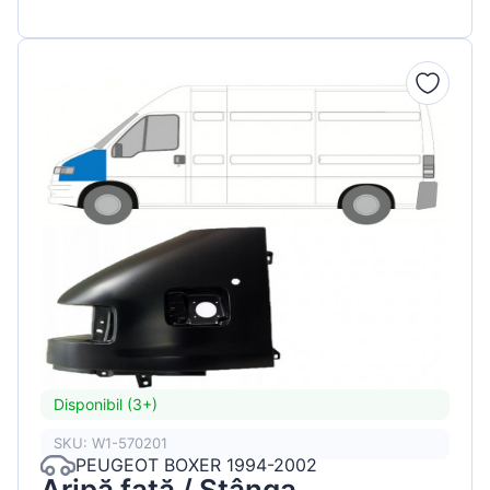
Disponibil (3+)
SKU: W1-570201
PEUGEOT BOXER 1994-2002
Aripă față / Stânga