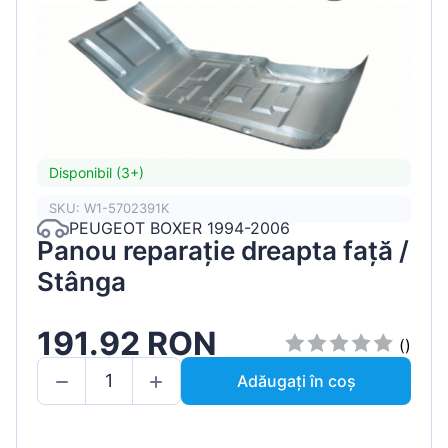
Disponibil (3+)
SKU: W1-5702391K
PEUGEOT BOXER 1994-2006
Panou reparație dreapta față /
Stânga
191.92 RON
()
Adăugați în coș