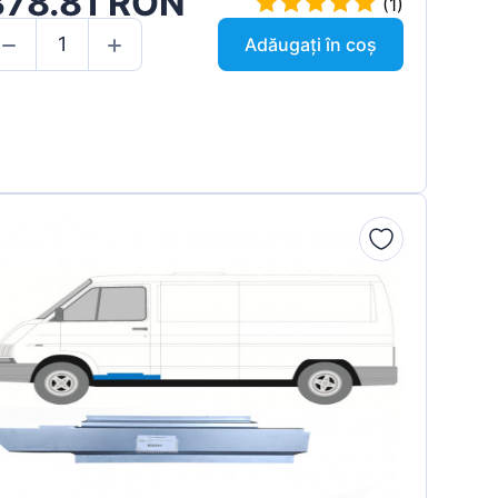
378.81 RON
(1)
Adăugați în coș