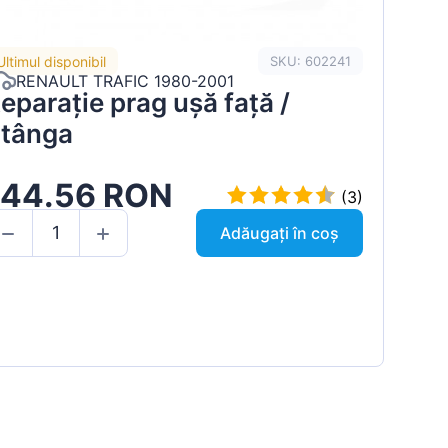
Ultimul disponibil
SKU: 602241
RENAULT TRAFIC 1980-2001
eparație prag ușă față /
tânga
144.56 RON
(3)
Adăugați în coș