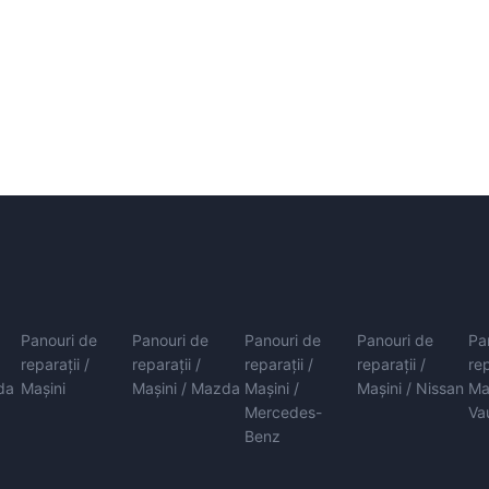
Panouri de
Panouri de
Panouri de
Panouri de
Pa
reparații /
reparații /
reparații /
reparații /
rep
da
Mașini
Mașini / Mazda
Mașini /
Mașini / Nissan
Ma
Mercedes-
Va
Benz