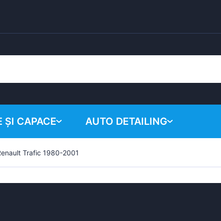
 ȘI CAPACE
AUTO DETAILING
enault Trafic 1980-2001
Coșul tău
Produse chimice
Sistem de lustruire
Accesorii