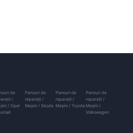
nouri de
Panouri de
Panouri de
Panouri de
arații /
reparații /
reparații /
reparații /
șini / Opel
Mașini / Skoda
Mașini / Toyota
Mașini /
uxhall
Volkswagen