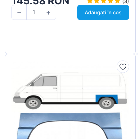
145.58 RON
(3)
Adăugați în coș