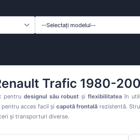
--Selectați modelul--
enault Trafic 1980-20
t pentru
designul său robust
și
flexibilitatea
în uti
pentru acces facil și
capotă frontală
rezistentă. Str
enz
eri și transporturi diverse.
l