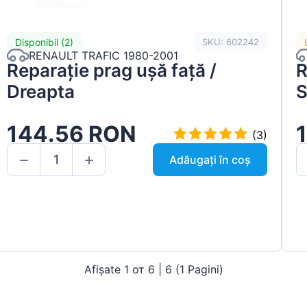
Disponibil (2)
SKU: 602242
RENAULT TRAFIC 1980-2001
Reparație prag ușă față /
R
Dreapta
S
144.56 RON
(3)
Adăugați în coș
Afișate 1 от 6 | 6 (1 Pagini)