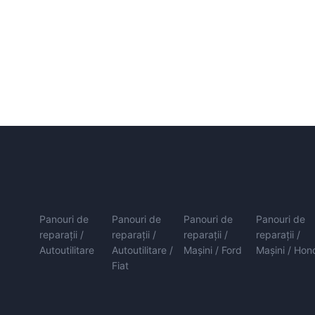
Panouri de
Panouri de
Panouri de
Panouri de
reparații /
reparații /
reparații /
reparații /
Autoutilitare
Autoutilitare /
Mașini / Ford
Mașini / Hon
Fiat