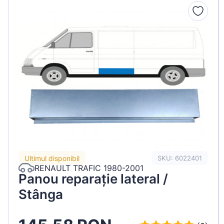
Peugeot
Renault
Seat
Skoda
Suzuki
Tesla
Toyota
Volkswagen
Ultimul disponibil
SKU: 6022401
RENAULT TRAFIC 1980-2001
Panou reparație lateral /
Stânga