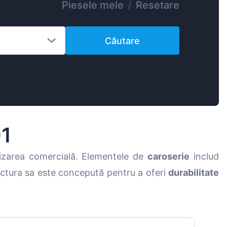
Piesele mele
/
Resetare
Magyar
Lietuvių
Căutare
Hrvatski
Português
Slovenian
Latvian
Slovenčina
01
lizarea comercială. Elementele de
caroserie
includ
uctura sa este concepută pentru a oferi
durabilitate