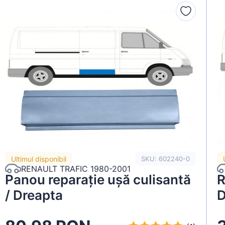
Ultimul disponibil
SKU: 602240-0
RENAULT TRAFIC 1980-2001
Panou reparație ușă culisantă
R
/ Dreapta
D