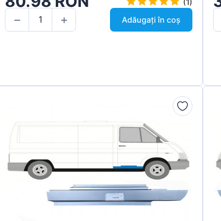
80.98 RON
(1)
Adăugați în coș