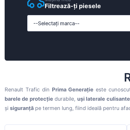
Filtrează-ți piesele
Ford
Honda
--Selectați marca--
Hyundai
Iveco
Jeep
Kia
R
MAN
Renault Trafic din
Prima Generație
este cunoscu
Mazda
barele de protecție
durabile,
uși laterale culisante
Mercedes-B
și
siguranță
pe termen lung, fiind ideală pentru afac
Nissan
Opel Vauxhal