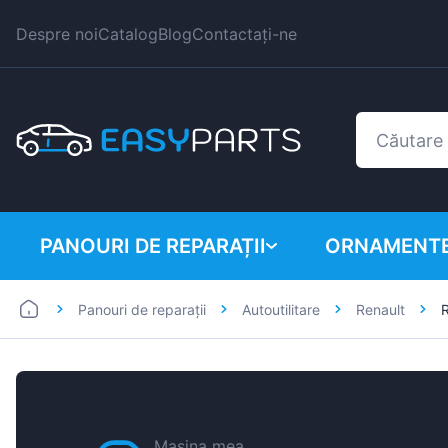
Despre noi
Catalog
Blog
Contactați-ne
PANOURI DE REPARAȚII
ORNAMENTE
Panouri de reparații
Autoutilitare
Renault
R
Autoutilitare
BMW
Mașini
Citroen
Dacia
Fiat
Mașina mea