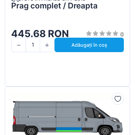
Prag complet / Dreapta
445.68 RON
()
Adăugați în coș