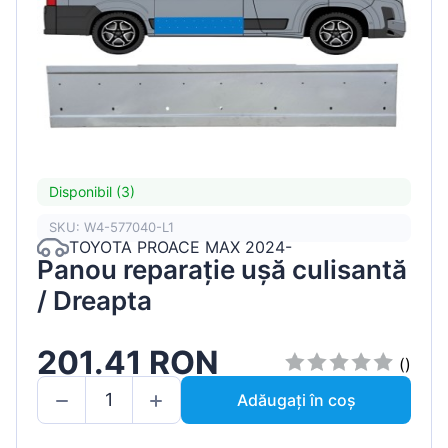
Disponibil (3)
SKU: W4-577040-L1
TOYOTA PROACE MAX 2024-
Panou reparație ușă culisantă
/ Dreapta
201.41 RON
()
Adăugați în coș