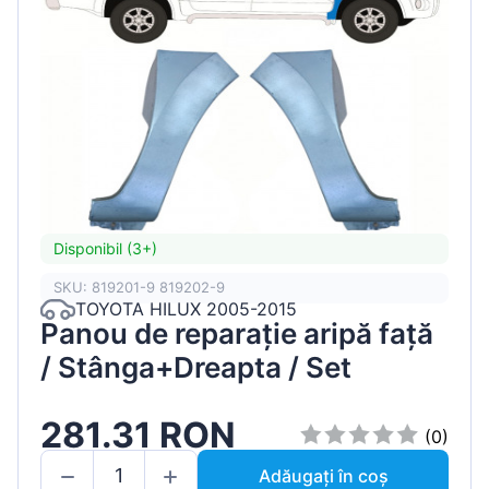
Disponibil (3+)
SKU: 819201-9 819202-9
TOYOTA HILUX 2005-2015
Panou de reparație aripă față
/ Stânga+Dreapta / Set
281.31 RON
(0)
Adăugați în coș