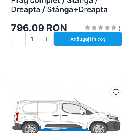
Prag complet / Stânga /
Dreapta / Stânga+Dreapta
796.09 RON
()
Adăugați în coș