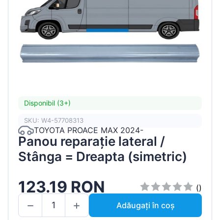
Disponibil (3+)
SKU: W4-57708313
TOYOTA PROACE MAX 2024-
Panou reparație lateral /
Stânga = Dreapta (simetric)
123.19 RON
()
Adăugați în coș