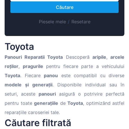
Magyar
Căutare
Lietuvių
Hrvatski
Piesele mele
/
Resetare
Português
Slovenian
Toyota
Latvian
Panouri Reparatii Toyota
Descoperă
aripile
,
arcele
Slovenčina
roților
,
pragurile
pentru fiecare parte a vehiculului
Toyota
. Fiecare
panou
este compatibil cu diverse
modele și generații
. Disponibile individual sau în
seturi, aceste
panouri
asigură o potrivire perfectă
pentru toate
generațiile
de
Toyota
, optimizând astfel
reparațiile caroseriei tale.
Căutare filtrată