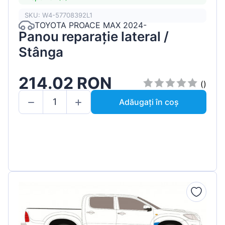
SKU: W4-57708392L1
TOYOTA PROACE MAX 2024-
Panou reparație lateral /
Stânga
214.02 RON
()
Adăugați în coș