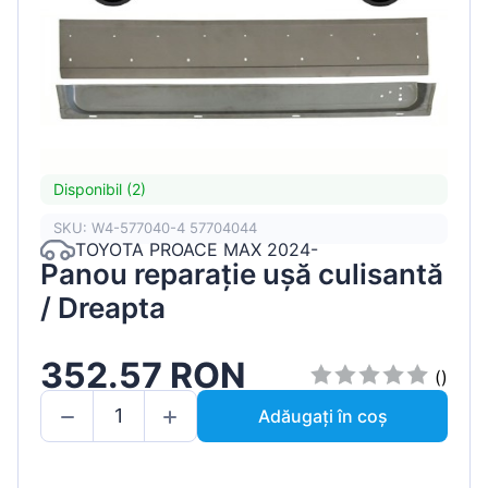
Disponibil (2)
SKU: W4-577040-4 57704044
TOYOTA PROACE MAX 2024-
Panou reparație ușă culisantă
/ Dreapta
352.57 RON
()
Adăugați în coș