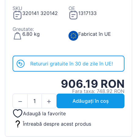
SKU
OE
320141 320142
1317133
Greutate:
6.80 kg
Fabricat în UE
Retururi gratuite în 30 de zile în UE!
906.19 RON
Fara taxa: 748.92 RON
Adăugați în coș
Adaugă la favorite
Întreabă despre acest produs