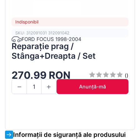
Indisponibil
SKU: 312091031 312091042
FORD FOCUS 1998-2004
Reparație prag /
Stânga+Dreapta / Set
270.99 RON
()
Anunță-mă
Informații de siguranță ale produsului