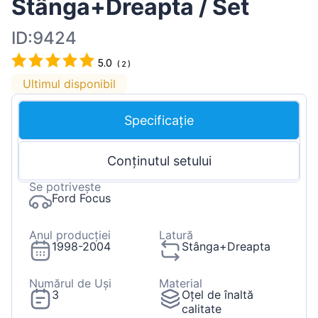
Stânga+Dreapta / Set
ID:9424
5.0
(
2
)
Ultimul disponibil
Specificație
Conținutul setului
Se potrivește
Ford Focus
Anul producției
Latură
1998-2004
Stânga+Dreapta
Numărul de Uși
Material
3
Oțel de înaltă
calitate