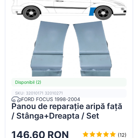
Disponibil (2)
SKU: 32010171 32010271
FORD FOCUS 1998-2004
Panou de reparație aripă față
/ Stânga+Dreapta / Set
146.60 RON
(12)