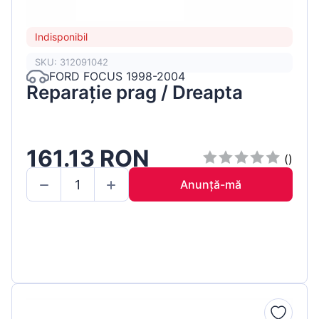
Indisponibil
SKU: 312091042
FORD FOCUS 1998-2004
Reparație prag / Dreapta
161.13 RON
()
Anunță-mă