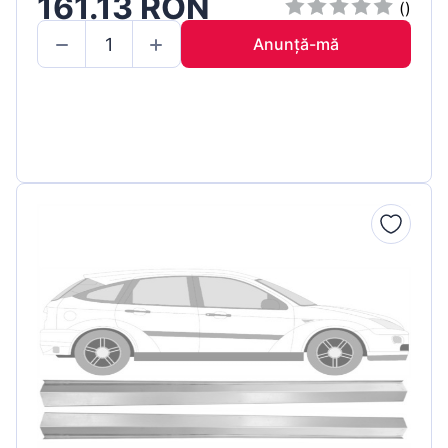
161.13 RON
()
Anunță-mă