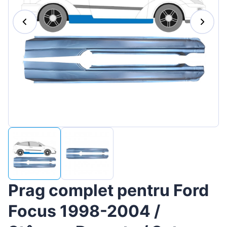
Magyar
Lietuvių
Hrvatski
Português
Slovenian
Latvian
Slovenčina
Prag complet pentru Ford
Focus 1998-2004 /