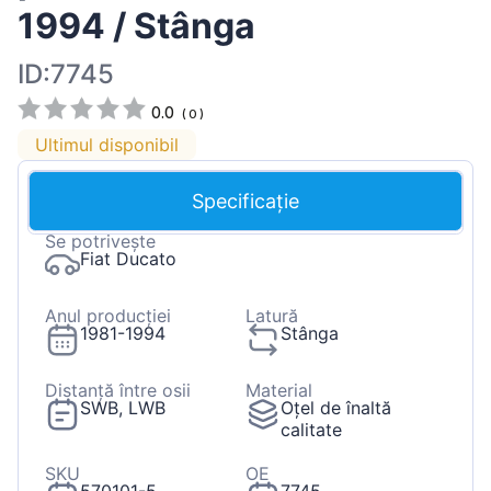
1994 / Stânga
ID:7745
0.0
(
0
)
Ultimul disponibil
Specificație
Se potrivește
Fiat Ducato
Anul producției
Latură
1981-1994
Stânga
Distanță între osii
Material
SWB, LWB
Oțel de înaltă
calitate
SKU
OE