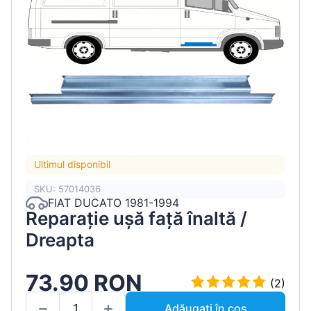
Ultimul disponibil
SKU: 57014036
FIAT DUCATO 1981-1994
Reparație ușă față înaltă /
Dreapta
73.90 RON
(2)
Adăugați în coș