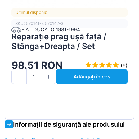
Ultimul disponibil
SKU: 570141-3 570142-3
FIAT DUCATO 1981-1994
Reparație prag ușă față /
Stânga+Dreapta / Set
98.51 RON
(6)
Adăugați în coș
Informații de siguranță ale produsului