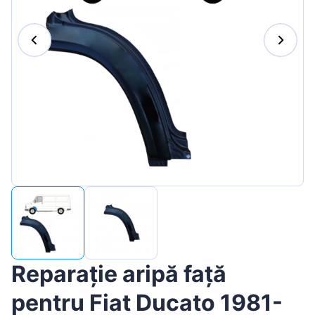
Magyar
Lietuvių
Hrvatski
Português
Slovenian
Latvian
Slovenčina
Reparație aripă față
pentru Fiat Ducato 1981-