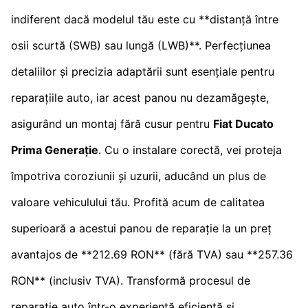
indiferent dacă modelul tău este cu **distanță între
osii scurtă (SWB) sau lungă (LWB)**. Perfecțiunea
detaliilor și precizia adaptării sunt esențiale pentru
reparațiile auto, iar acest panou nu dezamăgește,
asigurând un montaj fără cusur pentru
Fiat Ducato
Prima Generație
. Cu o instalare corectă, vei proteja
împotriva coroziunii și uzurii, aducând un plus de
valoare vehiculului tău. Profită acum de calitatea
superioară a acestui panou de reparație la un preț
avantajos de **212.69 RON** (fără TVA) sau **257.36
RON** (inclusiv TVA). Transformă procesul de
reparație auto într-o experiență eficientă și