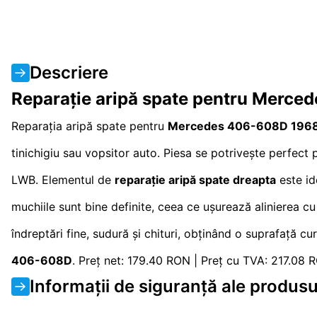
Descriere
Reparație aripă spate pentru Merc
Reparația aripă spate pentru
Mercedes 406-608D 196
tinichigiu sau vopsitor auto. Piesa se potrivește perfec
LWB. Elementul de
reparație aripă spate dreapta
este id
muchiile sunt bine definite, ceea ce ușurează alinierea cu 
îndreptări fine, sudură și chituri, obținând o suprafață cu
406-608D
. Preț net: 179.40 RON | Preț cu TVA: 217.08 
Informații de siguranță ale produsu