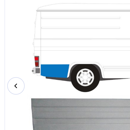
Ford
Honda
Hyundai
Iveco
Jeep
Kia
MAN
Mazda
Mercedes-B
Nissan
Opel Vauxhal