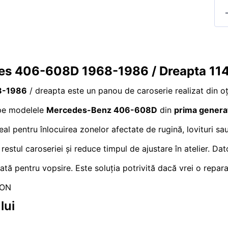
edes 406-608D 1968-1986 / Dreapta 11
8-1986
/ dreapta este un panou de caroserie realizat din oțe
t pe modelele
Mercedes-Benz 406-608D
din
prima genera
eal pentru înlocuirea zonelor afectate de rugină, lovituri sa
restul caroseriei și reduce timpul de ajustare în atelier. Da
rată pentru vopsire. Este soluția potrivită dacă vrei o repara
RON
lui