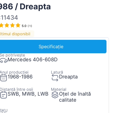
986 / Dreapta
Magyar
Lietuvių
:11434
Hrvatski
5.0
(
1
)
Português
ltimul disponibil
Slovenian
Specificație
Latvian
Se potrivește
Slovenčina
Mercedes 406-608D
Anul producției
Latură
1968-1986
Dreapta
Distanță între osii
Material
SWB, MWB, LWB
Oțel de înaltă
calitate
SKU