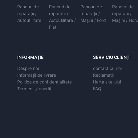
Panouri de
Panouri de
Panouri de
Panouri de
reparații /
reparații /
reparații /
reparații /
Autoutilitare
Autoutilitare /
Mașini / Ford
Mașini / Hon
Fiat
INFORMAȚIE
SERVICIU CLIENȚI
Despre noi
contact cu noi
Informații de livrare
Reclamații
Politica de confidențialitate
Harta site-ului
Termeni și condiții
FAQ