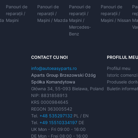
Panouri de
Panouri de
Panouri de
Panouri de
Pa
reparații /
reparații /
reparații /
reparații /
rep
da
Mașini
Mașini / Mazda
Mașini /
Mașini / Nissan
Ma
Mercedes-
Va
Benz
CONTACT CU NOI
PROFILUL ME
info@autoeasyparts.ro
Profilul meu
Aparts Group Brzezowski Ożóg
Istoric comenzi
Spółka Komandytowa
Produsele dorit
Główna 34, 55-093 Bielawa, Poland
Buletin informat
NIP: 8831858913
KRS 0000984645
REGON 363005542
Tel.
+48 535297132
PL / EN
Tel.
+49 15510334197
DE
UK Mon - Fri 09:00 - 16:00
DE Mon - Frei 08:00 - 16:00