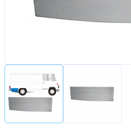
Peugeot
Renault
Seat
Skoda
Suzuki
Tesla
Toyota
Volkswagen