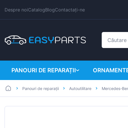
Despre noi
Catalog
Blog
Contactați-ne
PANOURI DE REPARAȚII
ORNAMENTE
Panouri de reparații
Autoutilitare
Mercedes-Be
Autoutilitare
BMW
Mașini
Citroen
Dacia
Fiat