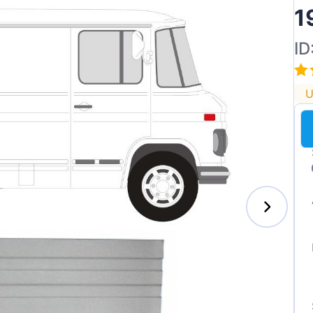
1
ID
U
enz
l