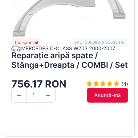
Indisponibil
SKU: 500383-6 500384-6
MERCEDES C-CLASS W203 2000-2007
Reparație aripă spate /
Stânga+Dreapta / COMBI / Set
756.17 RON
(4)
Anunță-mă