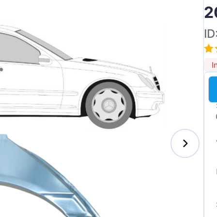
2
ID
I
enz
l