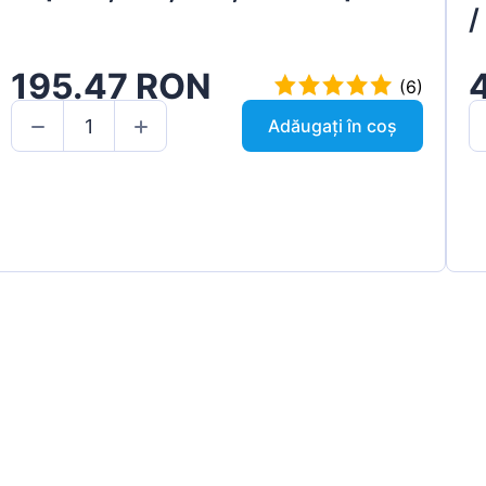
/
195.47 RON
(6)
Adăugați în coș