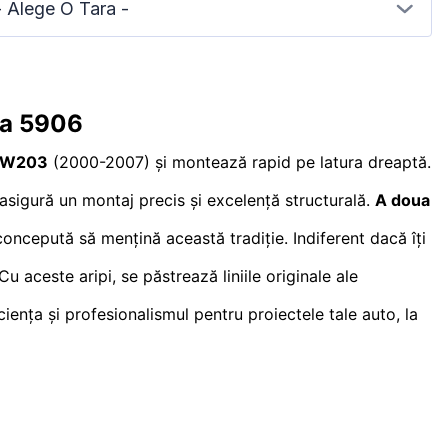
- Alege O Tara -
ta 5906
s W203
(2000-2007) și montează rapid pe latura dreaptă.
e asigură un montaj precis și excelență structurală.
A doua
ncepută să mențină această tradiție. Indiferent dacă îți
 aceste aripi, se păstrează liniile originale ale
ciența și profesionalismul pentru proiectele tale auto, la