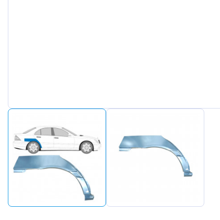
Peugeot
Renault
Seat
Skoda
Suzuki
Tesla
Toyota
Volkswagen