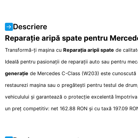
Descriere
Reparație aripă spate pentru Merc
Transformă-ți mașina cu
Reparația aripii spate
de calitat
Ideală pentru pasionații de reparații auto sau pentru meca
generație
de Mercedes C-Class (W203) este cunoscută pent
restaurezi mașina sau o pregătești pentru testul de drum, 
vehiculului și garantează o protecție excelentă împotriva c
un preț competitiv: net 162.88 RON și cu taxă 197.09 RON