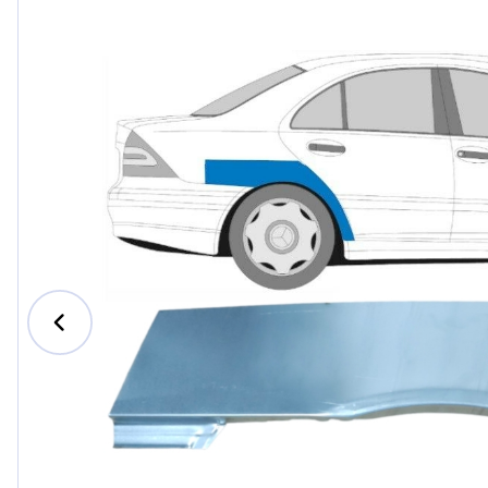
Ford
Honda
Hyundai
Iveco
Jeep
Kia
MAN
Mazda
Mercedes-B
Nissan
Opel Vauxhal