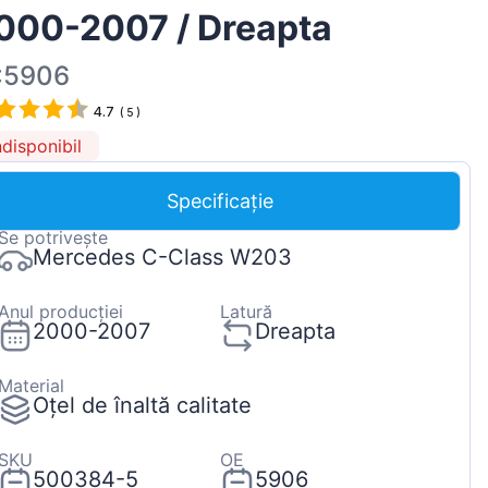
000-2007 / Dreapta
Magyar
Lietuvių
:5906
Hrvatski
4.7
(
5
)
Português
ndisponibil
Slovenian
Specificație
Latvian
Se potrivește
Slovenčina
Mercedes C-Class W203
Anul producției
Latură
2000-2007
Dreapta
Material
Oțel de înaltă calitate
SKU
OE
500384-5
5906