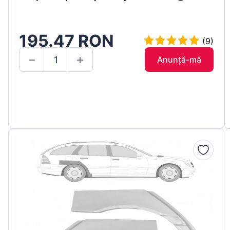
195.47 RON
(9)
Anunță-mă