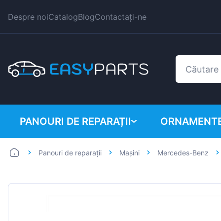
Despre noi
Catalog
Blog
Contactați-ne
PANOURI DE REPARAȚII
ORNAMENTE
Panouri de reparații
Mașini
Mercedes-Benz
Autoutilitare
BMW
Mașini
Citroen
Dacia
Fiat