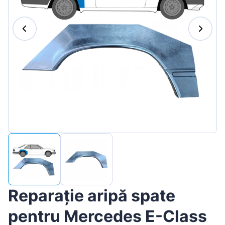
Magyar
Lietuvių
Hrvatski
Português
Slovenian
Latvian
Slovenčina
Reparație aripă spate
pentru Mercedes E-Class