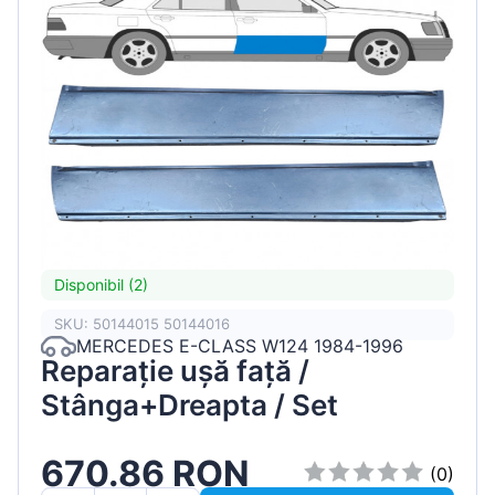
Disponibil (2)
SKU: 50144015 50144016
MERCEDES E-CLASS W124 1984-1996
Reparație ușă față /
Stânga+Dreapta / Set
670.86 RON
(0)