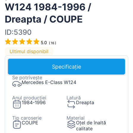
W124 1984-1996 /
Dreapta / COUPE
ID:5390
5.0
(
16
)
Ultimul disponibil
Specificație
Se potrivește
Mercedes E-Class W124
Anul producției
Latură
1984-1996
Dreapta
Tip caroserie
Material
COUPE
Oțel de înaltă
calitate