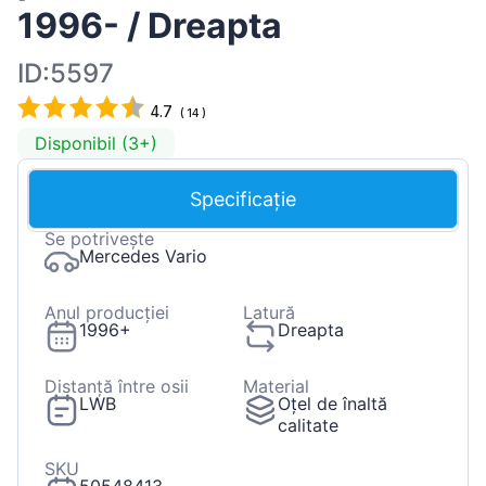
1996- / Dreapta
ID:5597
4.7
(
14
)
Disponibil (3+)
Specificație
Se potrivește
Mercedes Vario
Anul producției
Latură
1996+
Dreapta
Distanță între osii
Material
LWB
Oțel de înaltă
calitate
SKU