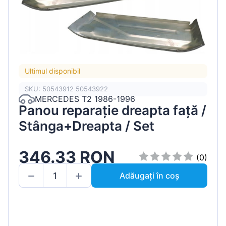
Ultimul disponibil
SKU: 50543912 50543922
MERCEDES T2 1986-1996
Panou reparație dreapta față /
Stânga+Dreapta / Set
346.33 RON
(0)
Adăugați în coș