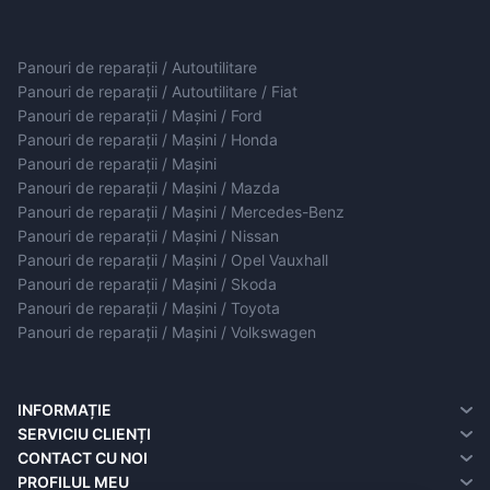
Panouri de reparații / Autoutilitare
Panouri de reparații / Autoutilitare / Fiat
Panouri de reparații / Mașini / Ford
Panouri de reparații / Mașini / Honda
Panouri de reparații / Mașini
Panouri de reparații / Mașini / Mazda
Panouri de reparații / Mașini / Mercedes-Benz
Panouri de reparații / Mașini / Nissan
Panouri de reparații / Mașini / Opel Vauxhall
Panouri de reparații / Mașini / Skoda
Panouri de reparații / Mașini / Toyota
Panouri de reparații / Mașini / Volkswagen
INFORMAȚIE
Despre noi
SERVICIU CLIENȚI
Informații de livrare
contact cu noi
CONTACT CU NOI
Politica de confidențialitate
Reclamații
PROFILUL MEU