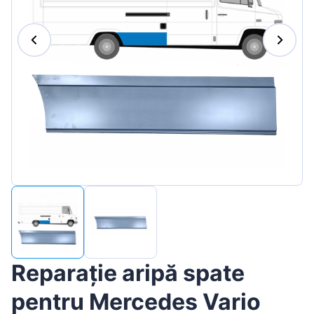
Magyar
Lietuvių
Hrvatski
Português
Slovenian
Latvian
Slovenčina
Reparație aripă spate
pentru Mercedes Vario