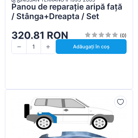
Panou de reparație aripă față
/ Stânga+Dreapta / Set
320.81 RON
(0)
Adăugați în coș