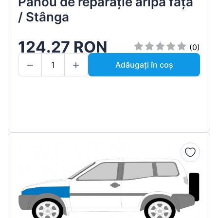
Panou de reparație aripă față
/ Stânga
124.27 RON
(0)
Adăugați în coș