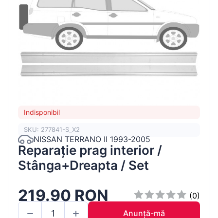
Indisponibil
SKU: 277841-S_X2
NISSAN TERRANO II 1993-2005
Reparație prag interior /
Stânga+Dreapta / Set
219.90 RON
(0)
Anunță-mă