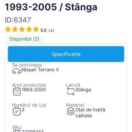
1993-2005 / Stânga
ID:6347
5.0
(
3
)
Disponibil (2)
Specificație
Se potrivește
Nissan Terrano II
Anul producției
Latură
1993-2005
Stânga
Numărul de Uși
Material
3
Oțel de înaltă
calitate
SKU