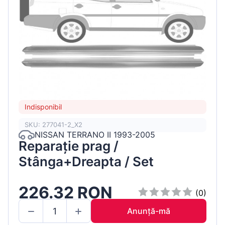
Indisponibil
SKU: 277041-2_X2
NISSAN TERRANO II 1993-2005
Reparație prag /
Stânga+Dreapta / Set
226.32 RON
(0)
Anunță-mă