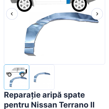
Magyar
Lietuvių
Hrvatski
Português
Slovenian
Latvian
Slovenčina
Reparație aripă spate
pentru Nissan Terrano II