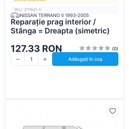
SKU: 277841-S
NISSAN TERRANO II 1993-2005
Reparație prag interior /
Stânga = Dreapta (simetric)
127.33 RON
(0)
Adăugați în coș