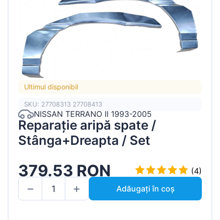
Ultimul disponibil
SKU: 27708313 27708413
NISSAN TERRANO II 1993-2005
Reparație aripă spate /
Stânga+Dreapta / Set
379.53 RON
(4)
Adăugați în coș