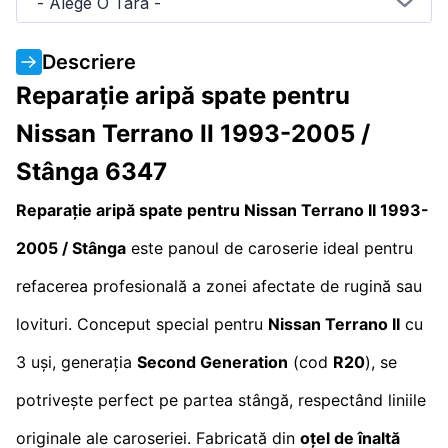
- Alege O Tara -
Descriere
Reparație aripă spate pentru
Nissan Terrano II 1993-2005 /
Stânga 6347
Reparație aripă spate pentru Nissan Terrano II 1993-
2005 / Stânga
este panoul de caroserie ideal pentru
refacerea profesională a zonei afectate de rugină sau
lovituri. Conceput special pentru
Nissan Terrano II
cu
3 uși, generația
Second Generation
(cod
R20
), se
potrivește perfect pe partea stângă, respectând liniile
originale ale caroseriei. Fabricată din
oțel de înaltă