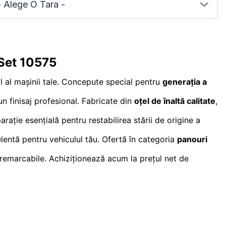
- Alege O Tara -
 Set 10575
 al mașinii tale. Concepute special pentru
generația a
n finisaj profesional. Fabricate din
oțel de înaltă calitate
,
ație esențială pentru restabilirea stării de origine a
elentă pentru vehiculul tău. Ofertă în categoria
panouri
e remarcabile. Achiziționează acum la prețul net de