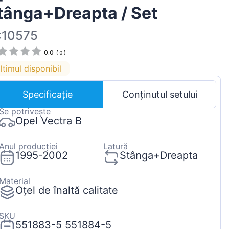
tânga+Dreapta / Set
Magyar
Lietuvių
:10575
Hrvatski
0.0
(
0
)
Português
ltimul disponibil
Slovenian
Specificație
Conținutul setului
Latvian
Se potrivește
Slovenčina
Opel Vectra B
Anul producției
Latură
1995-2002
Stânga+Dreapta
Material
Oțel de înaltă calitate
SKU
551883-5 551884-5