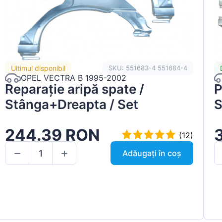
Ultimul disponibil
SKU: 551683-4 551684-4
OPEL VECTRA B 1995-2002
Reparație aripă spate /
P
Stânga+Dreapta / Set
S
244.39 RON
(12)
Adăugați în coș