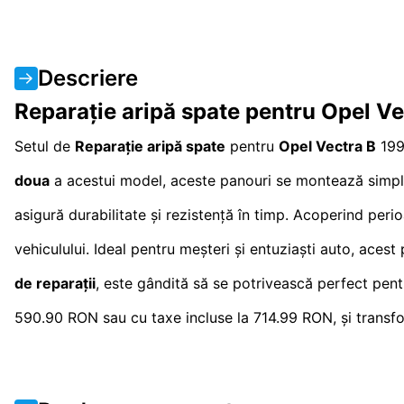
Descriere
Reparație aripă spate pentru Opel V
Setul de
Reparație aripă spate
pentru
Opel Vectra B
1995
doua
a acestui model, aceste panouri se montează simplu 
asigură durabilitate și rezistență în timp. Acoperind peri
vehiculului. Ideal pentru meșteri și entuziaști auto, aces
de reparații
, este gândită să se potrivească perfect pen
590.90 RON sau cu taxe incluse la 714.99 RON, și transfor