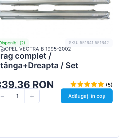
Disponibil (2)
SKU: 551641 551642
OPEL VECTRA B 1995-2002
rag complet /
tânga+Dreapta / Set
339.36 RON
(5)
Adăugați în coș