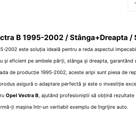
ectra B 1995-2002 / Stânga+Dreapta /
-2002 este soluția ideală pentru a reda aspectul impecabil
și eficient pe ambele părți, stânga și dreapta, garantând u
oada de producție 1995-2002, aceste aripi sunt piesa de repar
t produs asigură o adaptare perfectă și este o investiție exc
tru
Opel Vectra B
, ajutând profesioniștii să obțină rezultat
mă-ți mașina într-un veritabil exemplu de îngrijire auto.