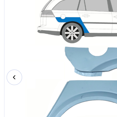
Ford
Honda
Hyundai
Iveco
Jeep
Kia
MAN
Mazda
Mercedes-B
Nissan
Opel Vauxhal