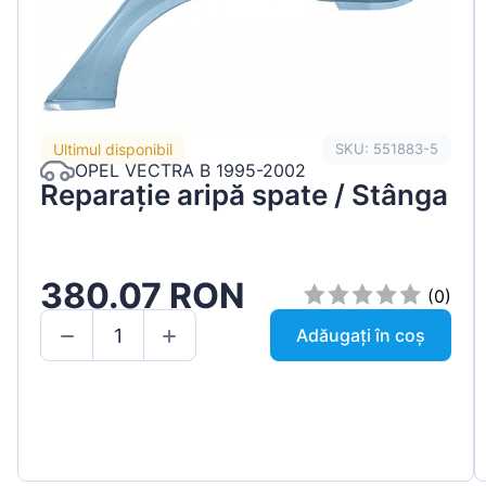
Ultimul disponibil
SKU: 551883-5
OPEL VECTRA B 1995-2002
Reparație aripă spate / Stânga
380.07 RON
(0)
Adăugați în coș