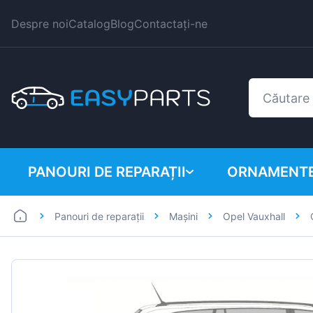
Despre noi
Catalog
Blog
Contactați-ne
PANOURI DE REPARAȚII
ORNAMENTE
Panouri de reparații
Mașini
Opel Vauxhall
Autoutilitare
BMW
Mașini
Citroen
Dacia
Fiat