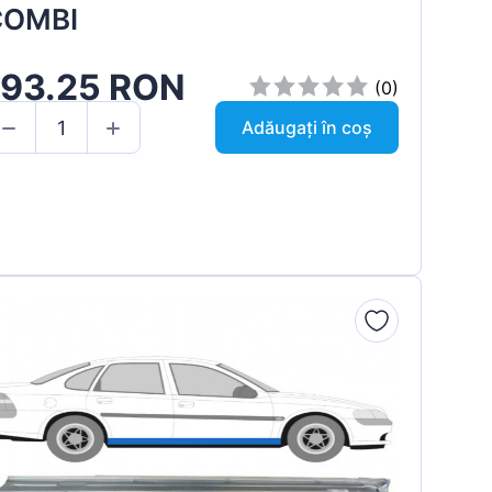
COMBI
193.25 RON
(0)
Adăugați în coș