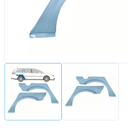
Peugeot
Renault
Seat
Skoda
Suzuki
Tesla
Toyota
Volkswagen