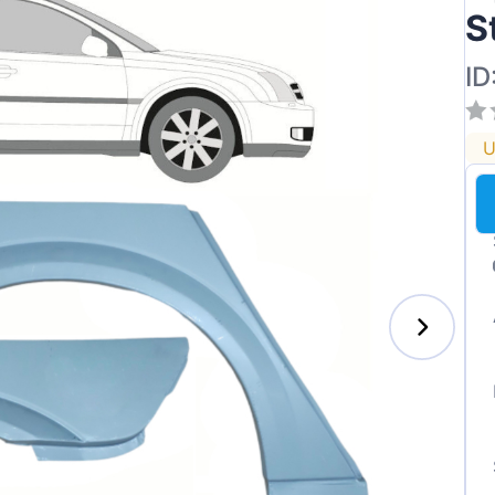
S
ID
U
enz
l