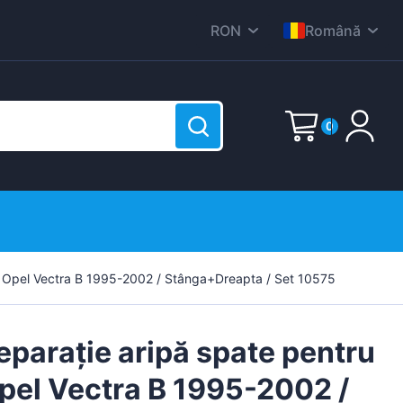
RON
Română
CZK
English
DKK
Nederlands
0
EUR
Deutsch
HUF
Polski
E-Mail
PLN
Čeština
GBP
Dansk
SEK
Password
(?)
Italiana
u Opel Vectra B 1995-2002 / Stânga+Dreapta / Set 10575
 este gol!
USD
Français
Svenska
eparație aripă spate pentru
Español
pel Vectra B 1995-2002 /
Suomen
Sign up now