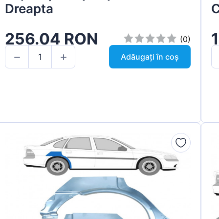
Dreapta
256.04 RON
(0)
Adăugați în coș