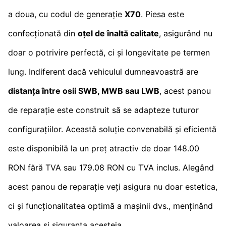
a doua, cu codul de generație
X70
. Piesa este
confecționată din
oțel de înaltă calitate
, asigurând nu
doar o potrivire perfectă, ci și longevitate pe termen
lung. Indiferent dacă vehiculul dumneavoastră are
distanța între osii SWB, MWB sau LWB
, acest panou
de reparație este construit să se adapteze tuturor
configurațiilor. Această soluție convenabilă și eficientă
este disponibilă la un preț atractiv de doar 148.00
RON fără TVA sau 179.08 RON cu TVA inclus. Alegând
acest panou de reparație veți asigura nu doar estetica,
ci și funcționalitatea optimă a mașinii dvs., menținând
valoarea și siguranța acesteia.