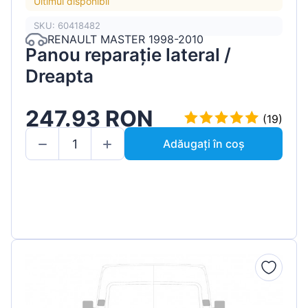
Ultimul disponibil
SKU: 60418482
RENAULT MASTER 1998-2010
Panou reparație lateral /
Dreapta
247.93 RON
(19)
Adăugați în coș