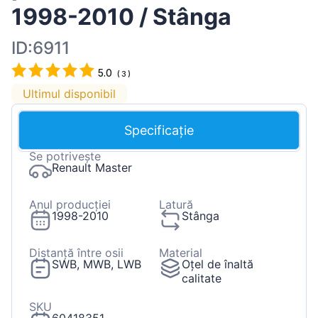
1998-2010 / Stânga
ID:6911
5.0
(
3
)
Ultimul disponibil
Specificație
Se potrivește
Renault Master
Anul producției
Latură
1998-2010
Stânga
Distanță între osii
Material
SWB, MWB, LWB
Oțel de înaltă
calitate
SKU