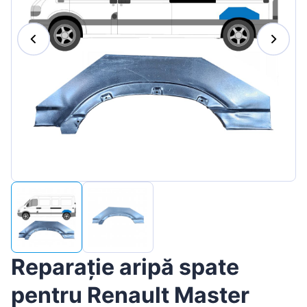
Magyar
Lietuvių
Hrvatski
Português
Slovenian
Latvian
Slovenčina
Reparație aripă spate
pentru Renault Master