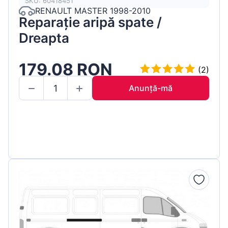
SKU: 60418451
RENAULT MASTER 1998-2010
Reparație aripă spate /
Dreapta
179.08 RON
(2)
Anunță-mă