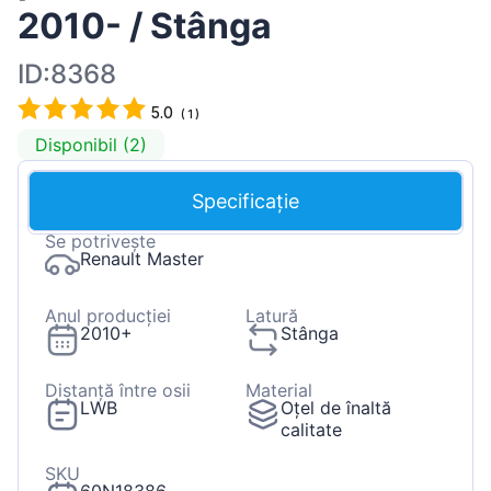
2010- / Stânga
ID:8368
5.0
(
1
)
Disponibil (2)
Specificație
Se potrivește
Renault Master
Anul producției
Latură
2010+
Stânga
Distanță între osii
Material
LWB
Oțel de înaltă
calitate
SKU