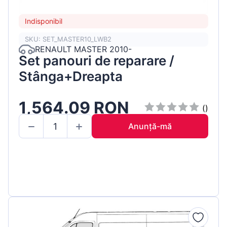
Indisponibil
SKU: SET_MASTER10_LWB2
RENAULT MASTER 2010-
Set panouri de reparare /
Stânga+Dreapta
1,564.09 RON
()
Anunță-mă