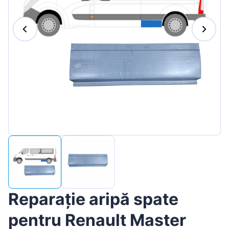
Magyar
Lietuvių
Hrvatski
Português
Slovenian
Latvian
Slovenčina
Reparație aripă spate
pentru Renault Master