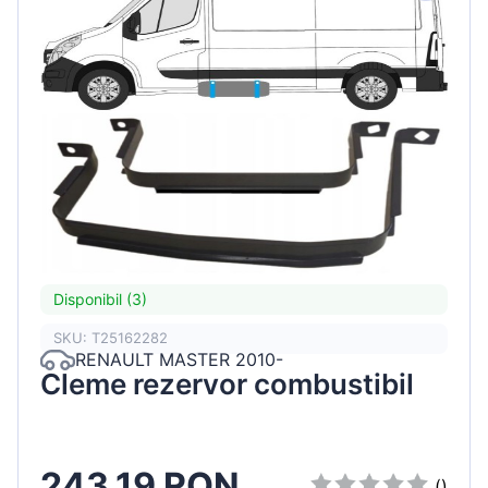
Disponibil (3)
SKU: T25162282
RENAULT MASTER 2010-
Cleme rezervor combustibil
243.19 RON
()