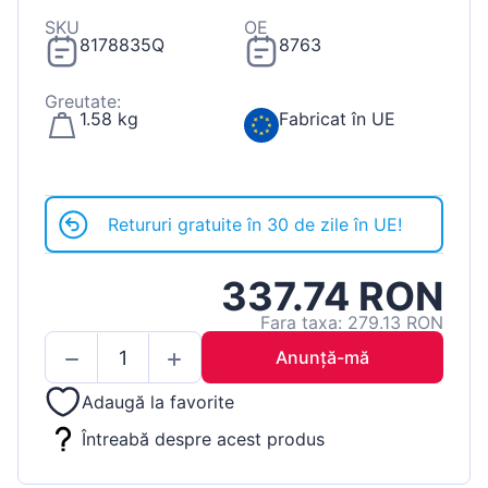
SKU
OE
8178835Q
8763
Greutate:
1.58 kg
Fabricat în UE
Retururi gratuite în 30 de zile în UE!
337.74 RON
Fara taxa: 279.13 RON
Anunță-mă
Adaugă la favorite
Întreabă despre acest produs