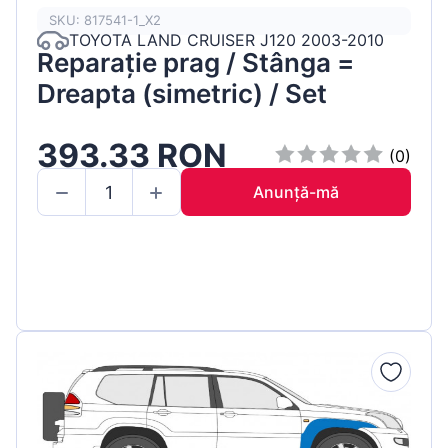
SKU: 817541-1_X2
TOYOTA LAND CRUISER J120 2003-2010
Reparație prag / Stânga =
Dreapta (simetric) / Set
393.33 RON
(0)
Anunță-mă