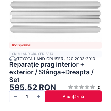
Indisponibil
SKU: LAND_CRUISER_SET4
TOYOTA LAND CRUISER J120 2003-2010
Reparație prag interior +
exterior / Stânga+Dreapta /
Set
595.52 RON
(0)
Anunță-mă