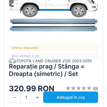
Ultimul disponibil
SKU: 817541-2_X2
TOYOTA LAND CRUISER J120 2003-2010
Reparație prag / Stânga =
Dreapta (simetric) / Set
320.99 RON
(0)
Adăugați în coș