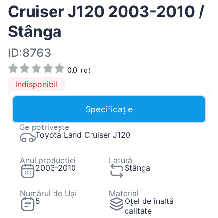
Cruiser J120 2003-2010 /
Stânga
ID:8763
0.0
(
0
)
Indisponibil
Specificație
Se potrivește
Toyota Land Cruiser J120
Anul producției
Latură
2003-2010
Stânga
Numărul de Uși
Material
5
Oțel de înaltă
calitate