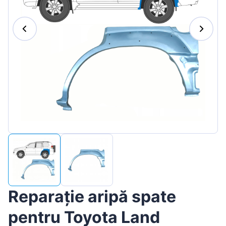
Magyar
Lietuvių
Hrvatski
Português
Slovenian
Latvian
Slovenčina
Reparație aripă spate
pentru Toyota Land