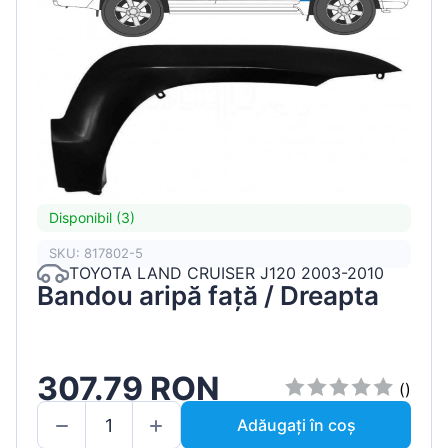
Disponibil (3)
SKU: 817802-5
TOYOTA LAND CRUISER J120 2003-2010
Bandou aripă față / Dreapta
307.79 RON
()
Adăugați în coș