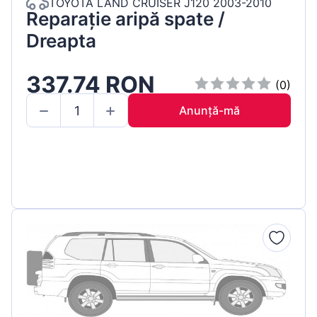
TOYOTA LAND CRUISER J120 2003-2010
Reparație aripă spate /
Dreapta
337.74 RON
(0)
Anunță-mă