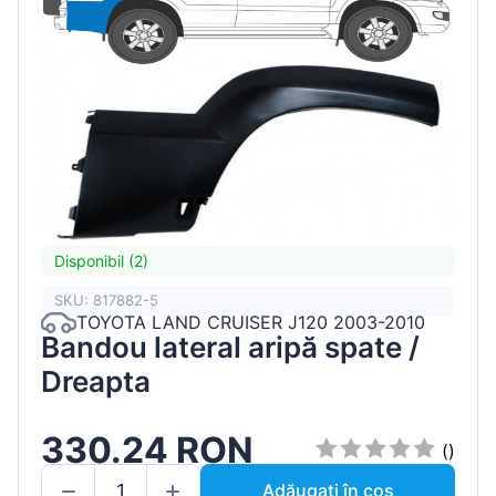
Disponibil (2)
SKU: 817882-5
TOYOTA LAND CRUISER J120 2003-2010
Bandou lateral aripă spate /
Dreapta
330.24 RON
()
Adăugați în coș