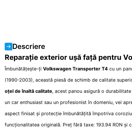
Descriere
Reparație exterior ușă față pentru
Îmbunătățește-ți
Volkswagen Transporter T4
cu un pano
(1990-2003), această piesă de schimb de calitate superioa
oțel de înaltă calitate
, acest panou asigură o durabilitat
un car enthusiast sau un profesionist în domeniu, vei aprec
aspect finisat și protecție îmbunătățită împotriva corozi
funcționalitatea originală. Preț fără taxe: 193.94 RON și 