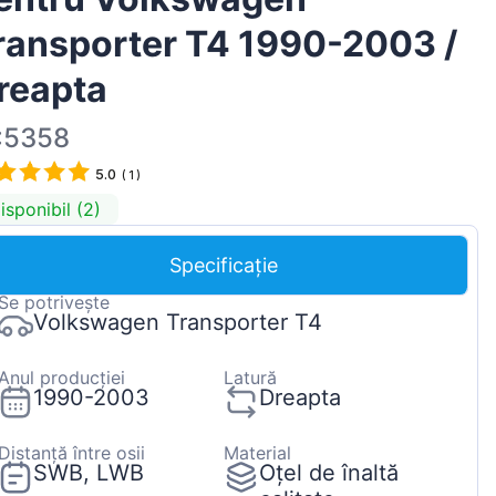
Magyar
ransporter T4 1990-2003 /
Lietuvių
reapta
Hrvatski
Português
:5358
Slovenian
5.0
(
1
)
Latvian
isponibil (2)
Slovenčina
Specificație
Se potrivește
Volkswagen Transporter T4
Anul producției
Latură
1990-2003
Dreapta
Distanță între osii
Material
SWB, LWB
Oțel de înaltă