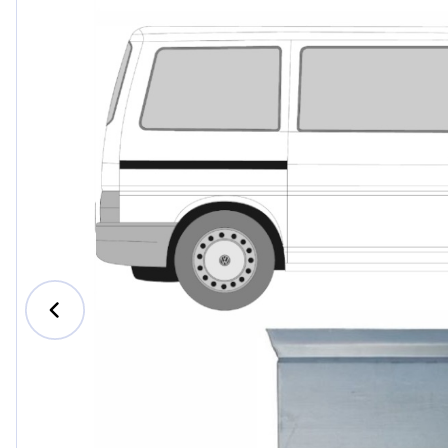
Ford
Honda
Hyundai
Iveco
Jeep
Kia
MAN
Mazda
Mercedes-B
Nissan
Opel Vauxhal