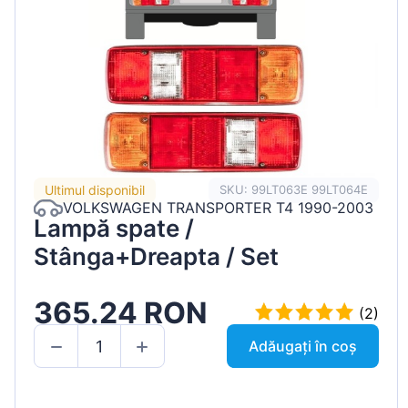
Ultimul disponibil
SKU: 99LT063E 99LT064E
VOLKSWAGEN TRANSPORTER T4 1990-2003
Lampă spate /
Stânga+Dreapta / Set
365.24 RON
(2)
Adăugați în coș