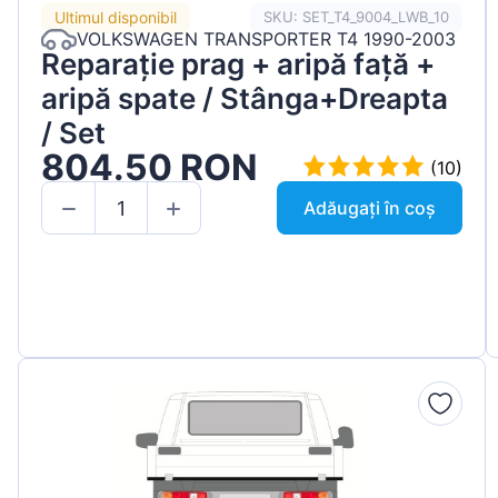
Ultimul disponibil
SKU: SET_T4_9004_LWB_10
VOLKSWAGEN TRANSPORTER T4 1990-2003
Reparație prag + aripă față +
aripă spate / Stânga+Dreapta
/ Set
804.50 RON
(10)
Adăugați în coș