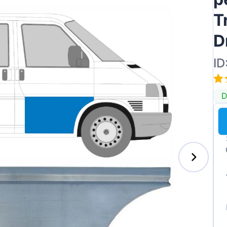
T
D
ID
D
enz
l