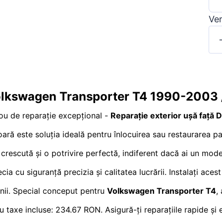
Ver
 Volkswagen Transporter T4 1990-2003 
u de reparație excepțional -
Reparație exterior ușă față 
ră este soluția ideală pentru înlocuirea sau restaurarea pan
e crescută și o potrivire perfectă, indiferent dacă ai un mo
ia cu siguranță precizia și calitatea lucrării. Instalați aces
unii. Special conceput pentru
Volkswagen Transporter T4
,
cu taxe incluse: 234.67 RON. Asigură-ți reparațiile rapide și