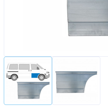
Peugeot
Renault
Seat
Skoda
Suzuki
Tesla
Toyota
Volkswagen