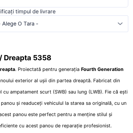
ificați timpul de livrare
- Alege O Tara -
/ Dreapta 5358
Dreapta
. Proiectată pentru generația
Fourth Generation
oului exterior al ușii din partea dreaptă. Fabricat din
del cu ampatament scurt (SWB) sau lung (LWB). Fie că ești
t panou și readuceți vehiculul la starea sa originală, cu un
 acest panou este perfect pentru a menține stilul și
 eficiente cu acest panou de reparație profesionist.