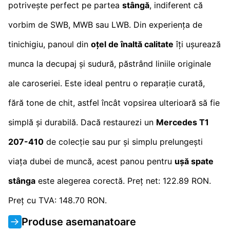
potrivește perfect pe partea
stângă
, indiferent că
vorbim de SWB, MWB sau LWB. Din experiența de
tinichigiu, panoul din
oțel de înaltă calitate
îți ușurează
munca la decupaj și sudură, păstrând liniile originale
ale caroseriei. Este ideal pentru o reparație curată,
fără tone de chit, astfel încât vopsirea ulterioară să fie
simplă și durabilă. Dacă restaurezi un
Mercedes T1
207-410
de colecție sau pur și simplu prelungești
viața dubei de muncă, acest panou pentru
ușă spate
stânga
este alegerea corectă. Preț net: 122.89 RON.
Preț cu TVA: 148.70 RON.
Produse asemanatoare