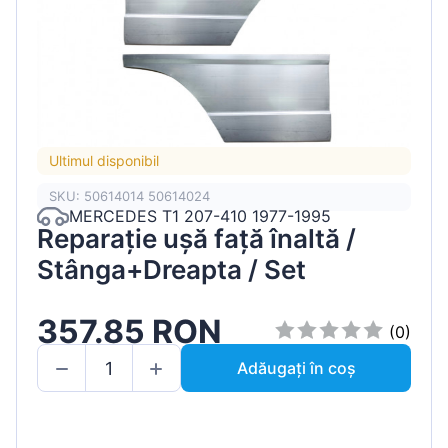
Ultimul disponibil
SKU: 50614014 50614024
MERCEDES T1 207-410 1977-1995
Reparație ușă față înaltă /
Stânga+Dreapta / Set
357.85 RON
(0)
Adăugați în coș