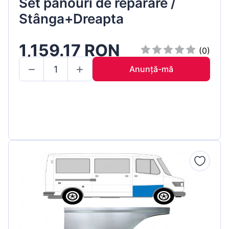
Set panouri de reparare /
Stânga+Dreapta
1,159.17 RON
(0)
Anunță-mă