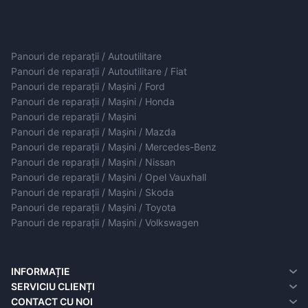
Panouri de reparații / Autoutilitare
Panouri de reparații / Autoutilitare / Fiat
Panouri de reparații / Mașini / Ford
Panouri de reparații / Mașini / Honda
Panouri de reparații / Mașini
Panouri de reparații / Mașini / Mazda
Panouri de reparații / Mașini / Mercedes-Benz
Panouri de reparații / Mașini / Nissan
Panouri de reparații / Mașini / Opel Vauxhall
Panouri de reparații / Mașini / Skoda
Panouri de reparații / Mașini / Toyota
Panouri de reparații / Mașini / Volkswagen
INFORMAȚIE
Despre noi
SERVICIU CLIENȚI
Informații de livrare
contact cu noi
CONTACT CU NOI