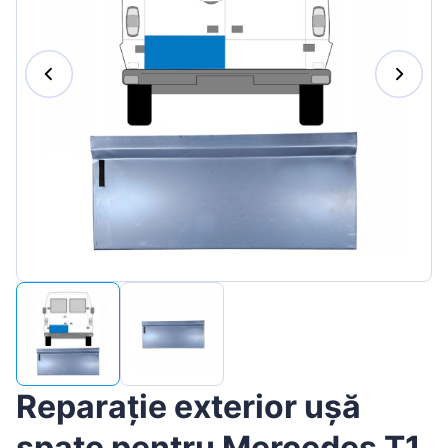
Magyar
Lietuvių
Hrvatski
Português
Slovenian
Latvian
Slovenčina
Reparație exterior ușă
spate pentru Mercedes T1