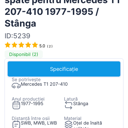
207-410 1977-1995 /
Stânga
ID:5239
5.0
(
2
)
Disponibil (2)
Specificație
Se potrivește
Mercedes T1 207-410
Anul producției
Latură
1977-1995
Stânga
Distanță între osii
Material
SWB, MWB, LWB
Oțel de înaltă