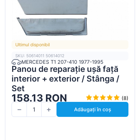
Ultimul disponibil
SKU: 50614011 50614012
MERCEDES T1 207-410 1977-1995
Panou de reparație ușă față
interior + exterior / Stânga /
Set
158.13 RON
(8)
Adăugați în coș