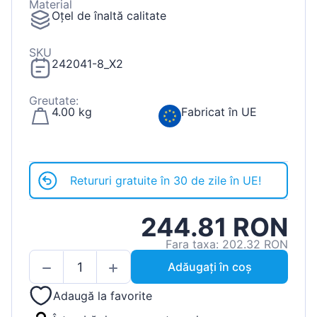
Material
Oțel de înaltă calitate
SKU
242041-8_X2
Greutate:
4.00 kg
Fabricat în UE
Retururi gratuite în 30 de zile în UE!
244.81 RON
Fara taxa: 202.32 RON
Adăugați în coș
Adaugă la favorite