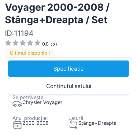
Voyager 2000-2008 /
Stânga+Dreapta / Set
ID:11194
0.0
(
0
)
Ultimul disponibil
Specificație
Conținutul setului
Se potrivește
Chrysler Voyager
Anul producției
Latură
2000-2008
Stânga+Dreapta