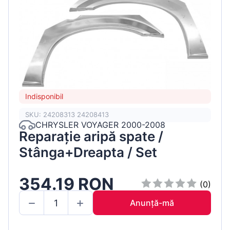
Indisponibil
SKU: 24208313 24208413
CHRYSLER VOYAGER 2000-2008
Reparație aripă spate /
Stânga+Dreapta / Set
354.19 RON
(0)
Anunță-mă