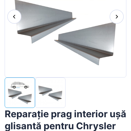
Magyar
Lietuvių
Hrvatski
Português
Slovenian
Latvian
Slovenčina
Reparație prag interior ușă
glisantă pentru Chrysler