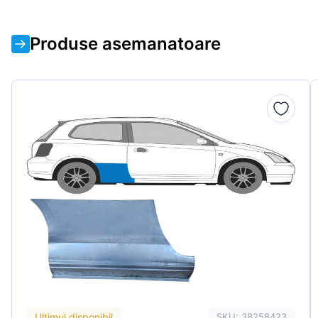
Produse asemanatoare
Ultimul disponibil
SKU: 38258423