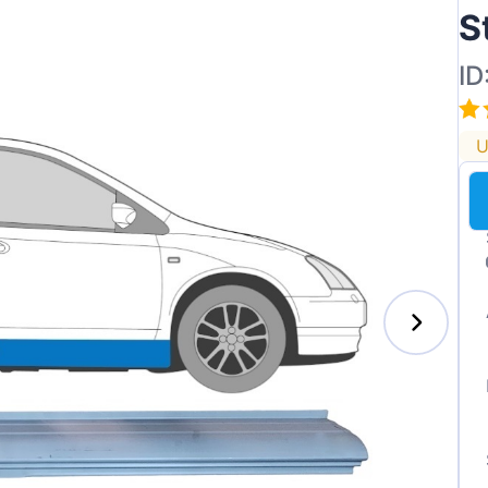
S
ID
U
enz
l