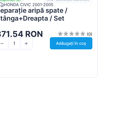
HONDA CIVIC 2001-2005
eparație aripă spate /
tânga+Dreapta / Set
371.54 RON
(0)
Adăugați în coș