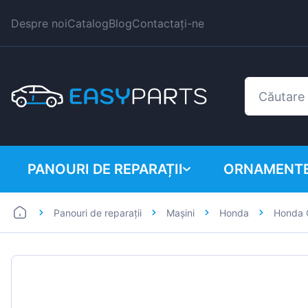
Despre noi
Catalog
Blog
Contactați-ne
PANOURI DE REPARAȚII
ORNAMENTE
Panouri de reparații
Mașini
Honda
Honda 
Autoutilitare
BMW
Mașini
Citroen
Dacia
Fiat