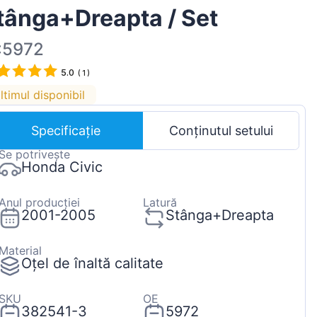
tânga+Dreapta / Set
Magyar
Lietuvių
:5972
Hrvatski
5.0
(
1
)
Português
ltimul disponibil
Slovenian
Specificație
Conținutul setului
Latvian
Se potrivește
Slovenčina
Honda Civic
Anul producției
Latură
2001-2005
Stânga+Dreapta
Material
Oțel de înaltă calitate
SKU
OE
382541-3
5972