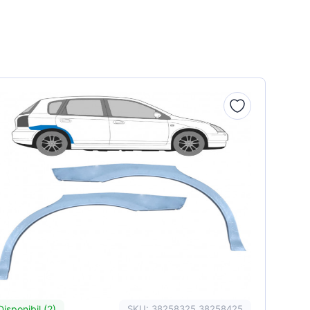
Disponibil (2)
SKU: 38258325 38258425