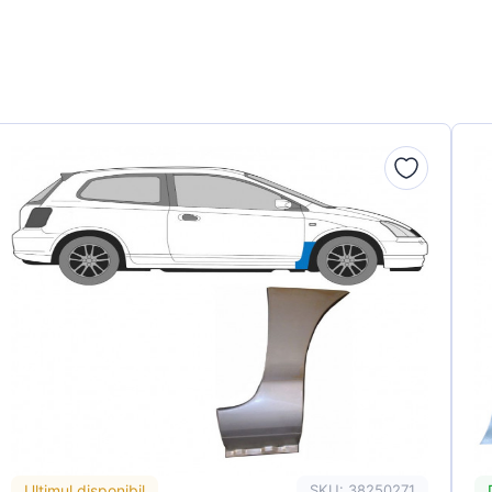
Ultimul disponibil
SKU: 38250271