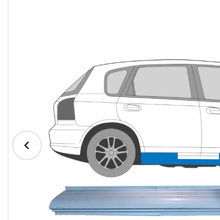
Ford
Honda
Hyundai
Iveco
Jeep
Kia
MAN
Mazda
Mercedes-B
Nissan
Opel Vauxhal