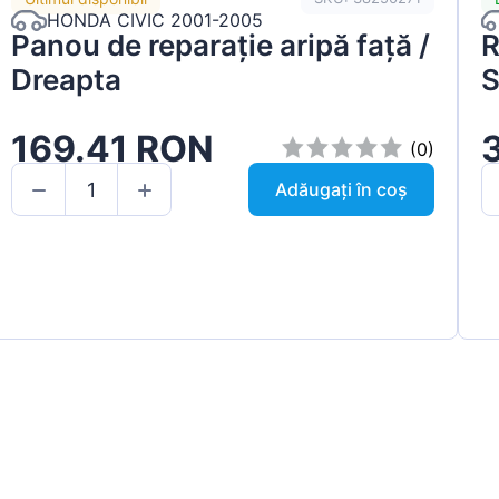
HONDA CIVIC 2001-2005
Panou de reparație aripă față /
R
Dreapta
S
169.41 RON
(0)
Adăugați în coș