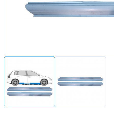
Peugeot
Renault
Seat
Skoda
Suzuki
Tesla
Toyota
Volkswagen