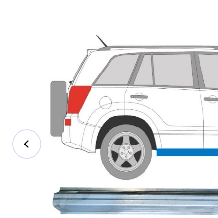
Ford
Honda
Hyundai
Iveco
Jeep
Kia
MAN
Mazda
Mercedes-B
Nissan
Opel Vauxhal