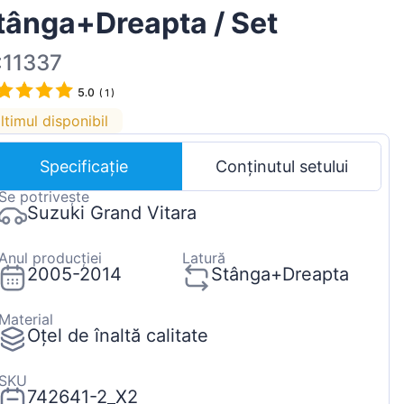
tânga+Dreapta / Set
Magyar
Lietuvių
:11337
Hrvatski
5.0
(
1
)
Português
ltimul disponibil
Slovenian
Specificație
Conținutul setului
Latvian
Se potrivește
Slovenčina
Suzuki Grand Vitara
Anul producției
Latură
2005-2014
Stânga+Dreapta
Material
Oțel de înaltă calitate
SKU
742641-2_X2