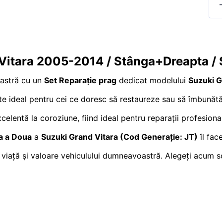
 Vitara 2005-2014 / Stânga+Dreapta / 
oastră cu un
Set Reparație prag
dedicat modelului
Suzuki 
ste ideal pentru cei ce doresc să restaureze sau să îmbunătăț
excelentă la coroziune, fiind ideal pentru reparații profesio
a a Doua
a
Suzuki Grand Vitara (Cod Generație: JT)
îl fac
 viață și valoare vehiculului dumneavoastră. Alegeți acum so