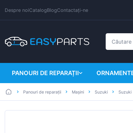
Despre noi
Catalog
Blog
Contactați-ne
PANOURI DE REPARAȚII
ORNAMENTE
Panouri de reparații
Mașini
Suzuki
Suzuki
Autoutilitare
BMW
Mașini
Citroen
Dacia
Fiat