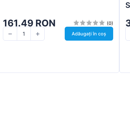
S
161.49 RON
(0)
Adăugați în coș