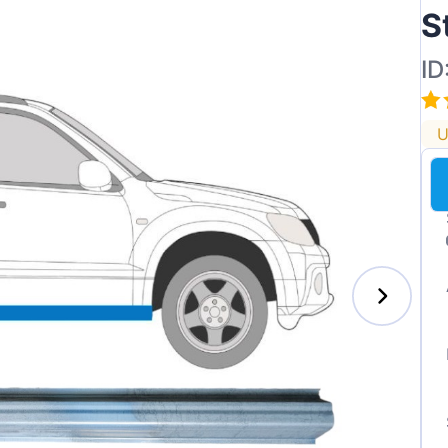
S
ID
U
enz
l