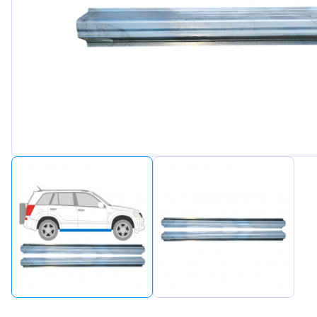
Peugeot
Renault
Seat
Skoda
Suzuki
Tesla
Toyota
Volkswagen