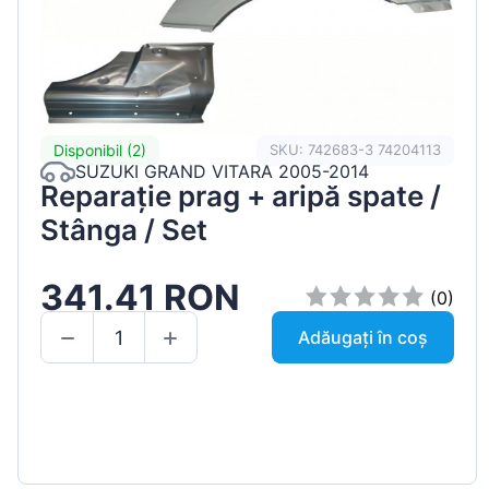
Disponibil (2)
SKU: 742683-3 74204113
SUZUKI GRAND VITARA 2005-2014
Reparație prag + aripă spate /
Stânga / Set
341.41 RON
(0)
Adăugați în coș