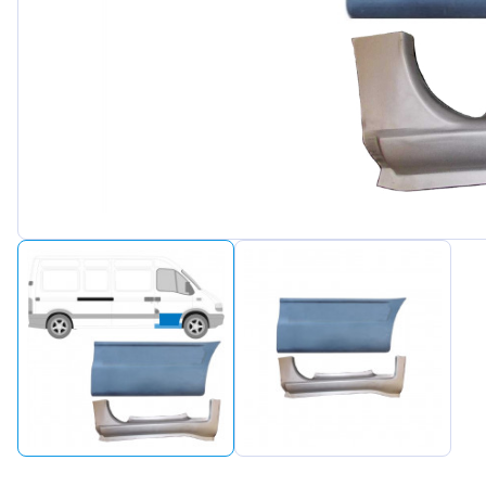
Peugeot
Renault
Seat
Skoda
Suzuki
Tesla
Toyota
Volkswagen