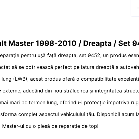
ult Master 1998-2010 / Dreapta / Set 
eparație pentru ușă față dreapta, set 9452, un produs esen
oiectat să se potrivească perfect pe latura dreaptă a autov
ng (LWB), acest produs oferă o compatibilitate excelentă, a
e externe, aducând din nou strălucirea și integritatea structu
mai mari pe termen lung, oferindu-i protecție împotriva rugini
sforma complet aspectul vehiculului tău. Disponibil acum la
 Master-ul cu o piesă de reparație de top!