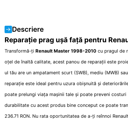
Descriere
Reparație prag ușă față pentru Rena
Transformă-ți
Renault Master 1998-2010
cu pragul de r
oțel de înaltă calitate, acest panou de reparații este pr
ul tău are un ampatament scurt (SWB), mediu (MWB) sau lu
reparație este ideal pentru uzura obișnuită și deteriorăril
poate prelungi viața mașinii tale și poate preveni costuri 
durabilitate cu acest produs bine conceput ce poate tran
236.71 RON. Nu rata oportunitatea de a-ți reînnoi Renault