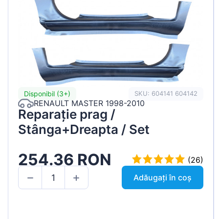
Disponibil (3+)
SKU: 604141 604142
RENAULT MASTER 1998-2010
Reparație prag /
Stânga+Dreapta / Set
254.36 RON
(26)
Adăugați în coș