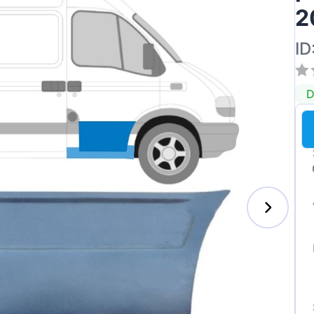
2
ID
D
enz
l