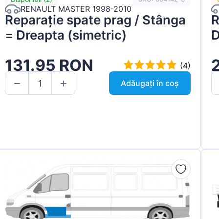
RENAULT MASTER 1998-2010
Reparație spate prag / Stânga
R
= Dreapta (simetric)
D
131.95 RON
(4)
Adăugați în coș