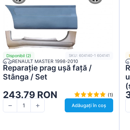
Disponibil (2)
SKU: 604140-1 604141
RENAULT MASTER 1998-2010
Reparație prag ușă față /
R
Stânga / Set
u
(
243.79 RON
(1)
Adăugați în coș