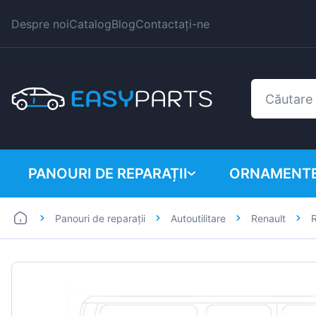
Despre noi
Catalog
Blog
Contactați-ne
PANOURI DE REPARAȚII
ORNAMENTE
Panouri de reparații
Autoutilitare
Renault
R
Autoutilitare
BMW
Mașini
Citroen
Dacia
Fiat