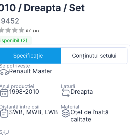
010 / Dreapta / Set
Magyar
Lietuvių
:9452
Hrvatski
0.0
(
0
)
Português
isponibil (2)
Slovenian
Specificație
Conținutul setului
Latvian
Se potrivește
Slovenčina
Renault Master
Anul producției
Latură
1998-2010
Dreapta
Distanță între osii
Material
SWB, MWB, LWB
Oțel de înaltă
calitate
SKU