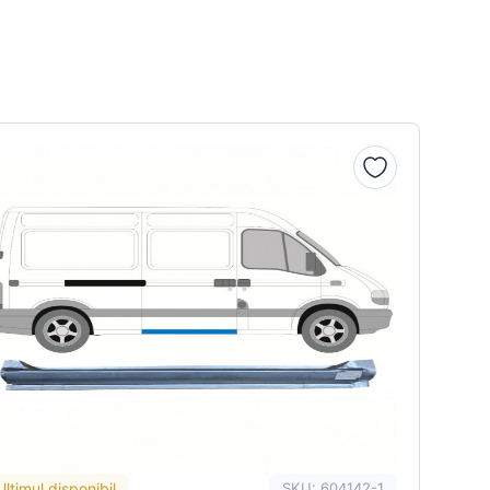
Ultimul disponibil
SKU: 604142-1