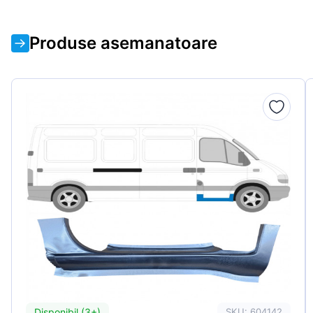
Produse asemanatoare
Disponibil (3+)
SKU: 604142