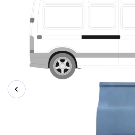
Ford
Honda
Hyundai
Iveco
Jeep
Kia
MAN
Mazda
Mercedes-B
Nissan
Opel Vauxhal