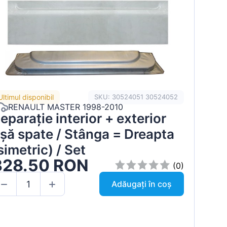
Ultimul disponibil
SKU: 30524051 30524052
RENAULT MASTER 1998-2010
eparație interior + exterior
șă spate / Stânga = Dreapta
simetric) / Set
328.50 RON
(0)
Adăugați în coș