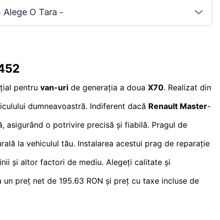
- Alege O Tara -
9452
țial pentru
van-uri
de generația a doua
X70
. Realizat din
ehiculului dumneavoastră. Indiferent dacă
Renault Master
-
sigurând o potrivire precisă și fiabilă. Pragul de
rală la vehiculul tău. Instalarea acestui prag de reparație
i și altor factori de mediu. Alegeți calitate și
 un preț net de 195.63 RON și preț cu taxe incluse de