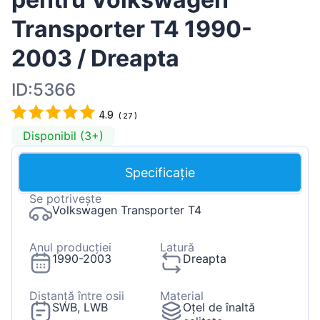
Transporter T4 1990-
2003 / Dreapta
ID:5366
4.9
(
27
)
Disponibil (3+)
Specificație
Se potrivește
Volkswagen Transporter T4
Anul producției
Latură
1990-2003
Dreapta
Distanță între osii
Material
SWB, LWB
Oțel de înaltă