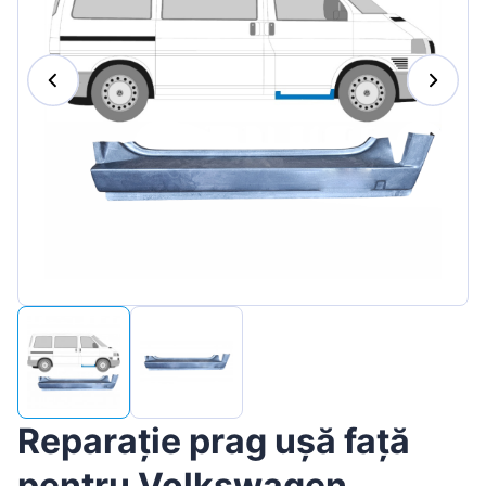
Magyar
Lietuvių
Hrvatski
Português
Slovenian
Latvian
Slovenčina
Reparație prag ușă față
pentru Volkswagen