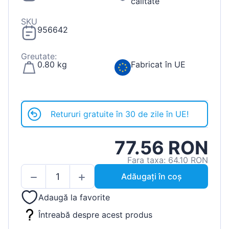
calitate
SKU
956642
Greutate:
0.80 kg
Fabricat în UE
Retururi gratuite în 30 de zile în UE!
77.56 RON
Fara taxa: 64.10 RON
Adăugați în coș
Adaugă la favorite
Întreabă despre acest produs