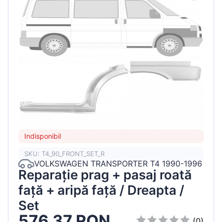
Indisponibil
SKU: T4_90_FRONT_SET_R
VOLKSWAGEN TRANSPORTER T4 1990-1996
Reparație prag + pasaj roată
față + aripă față / Dreapta /
Set
576.37 RON
(0)