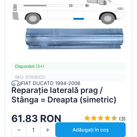
Disponibil (3+)
SKU: 57028322
FIAT DUCATO 1994-2006
Reparație laterală prag /
Stânga = Dreapta (simetric)
61.83 RON
(3)
Adăugați în coș