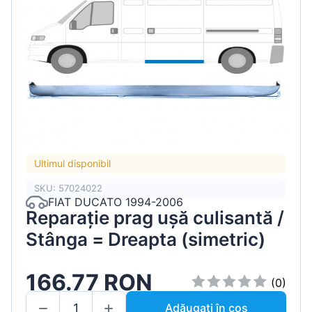
Ultimul disponibil
SKU: 57024022
FIAT DUCATO 1994-2006
Reparație prag ușă culisantă /
Stânga = Dreapta (simetric)
166.77 RON
(0)
Adăugați în coș