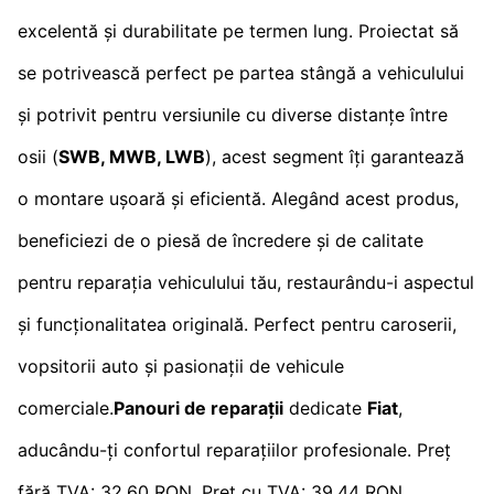
excelentă și durabilitate pe termen lung. Proiectat să
se potrivească perfect pe partea stângă a vehiculului
și potrivit pentru versiunile cu diverse distanțe între
osii (
SWB, MWB, LWB
), acest segment îți garantează
o montare ușoară și eficientă. Alegând acest produs,
beneficiezi de o piesă de încredere și de calitate
pentru reparația vehiculului tău, restaurându-i aspectul
și funcționalitatea originală. Perfect pentru caroserii,
vopsitorii auto și pasionații de vehicule
comerciale.
Panouri de reparații
dedicate
Fiat
,
aducându-ți confortul reparațiilor profesionale. Preț
fără TVA: 32.60 RON, Preț cu TVA: 39.44 RON.