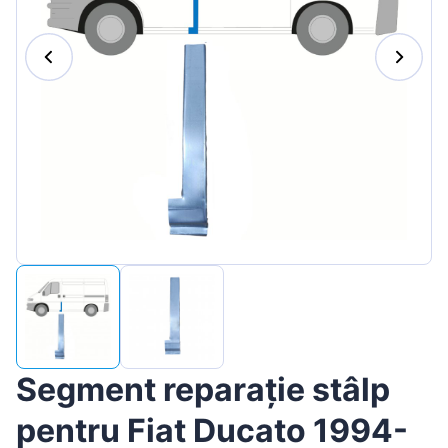
Magyar
Lietuvių
Hrvatski
Português
Slovenian
Latvian
Slovenčina
Segment reparație stâlp
pentru Fiat Ducato 1994-