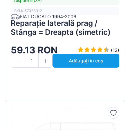
Disponibil (3+)
SKU: 57028312
FIAT DUCATO 1994-2006
Reparație laterală prag /
Stânga = Dreapta (simetric)
59.13 RON
(13)
Adăugați în coș