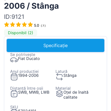
2006 / Stânga
ID:9121
5.0
(
7
)
Disponibil (2)
Specificație
Se potrivește
Fiat Ducato
Anul producției
Latură
1994-2006
Stânga
Distanță între osii
Material
SWB, MWB, LWB
Oțel de înaltă
calitate
SKU