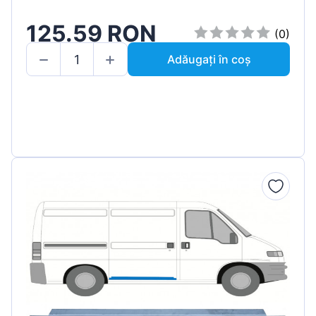
125.59 RON
(0)
Adăugați în coș