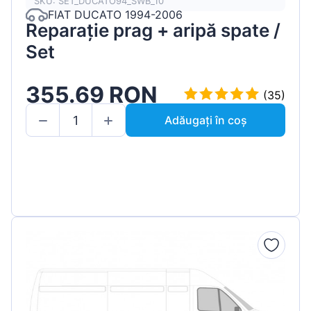
SKU: SET_DUCATO94_SWB_10
FIAT DUCATO 1994-2006
Reparație prag + aripă spate /
Set
355.69 RON
(35)
Adăugați în coș