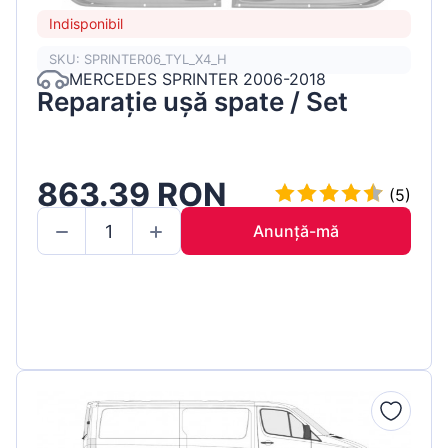
Indisponibil
SKU: SPRINTER06_TYL_X4_H
MERCEDES SPRINTER 2006-2018
Reparație ușă spate / Set
863.39 RON
(5)
Anunță-mă