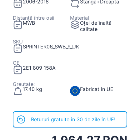
2006-2018
Stânga+Dreapta
Distanță între osii
Material
MWB
Oțel de înaltă
calitate
SKU
SPRINTER06_SWB_9_UK
OE
2E1 809 158A
Greutate:
17.40 kg
Fabricat în UE
Retururi gratuite în 30 de zile în UE!