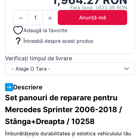
1,964.27 RON
Fara taxa: 1,623.36 RON
Anunță-mă
Adaugă la favorite
Întreabă despre acest produs
Verificați timpul de livrare
- Alege O Tara -
Descriere
Set panouri de reparare pentru
Mercedes Sprinter 2006-2018 /
Stânga+Dreapta / 10258
Îmbunătățește durabilitatea și estetica vehiculului tău