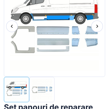
Magyar
Lietuvių
Hrvatski
Português
Slovenian
Latvian
Slovenčina
Set panouri de reparare