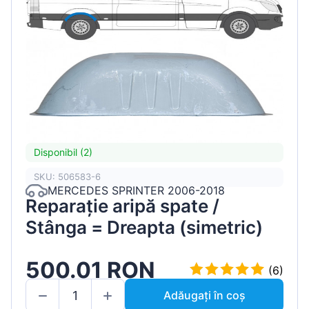
Disponibil (2)
SKU: 506583-6
MERCEDES SPRINTER 2006-2018
Reparație aripă spate /
Stânga = Dreapta (simetric)
500.01 RON
(6)
Adăugați în coș