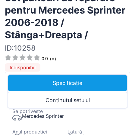
pentru Mercedes Sprinter
2006-2018 /
Stânga+Dreapta /
ID:10258
0.0
(
0
)
Indisponibil
Specificație
Conținutul setului
Se potrivește
Mercedes Sprinter
Anul producției
Latură