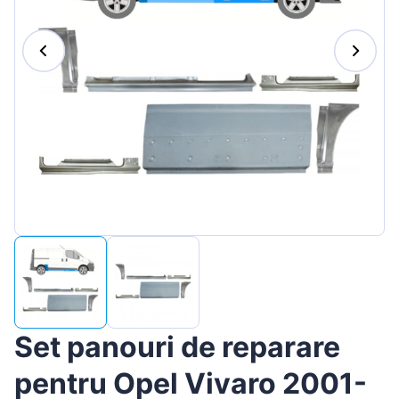
Magyar
Lietuvių
Hrvatski
Português
Slovenian
Latvian
Slovenčina
Set panouri de reparare
pentru Opel Vivaro 2001-