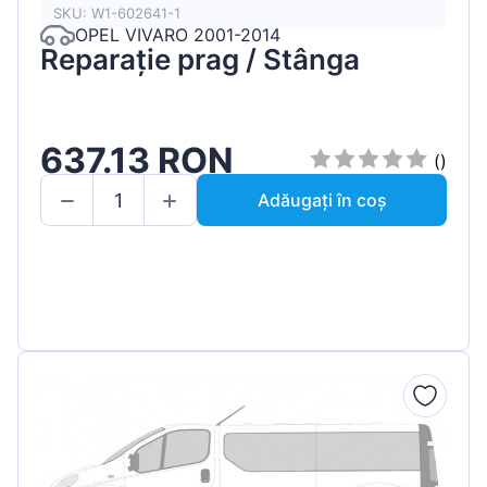
SKU: W1-602641-1
OPEL VIVARO 2001-2014
Reparație prag / Stânga
637.13 RON
()
Adăugați în coș