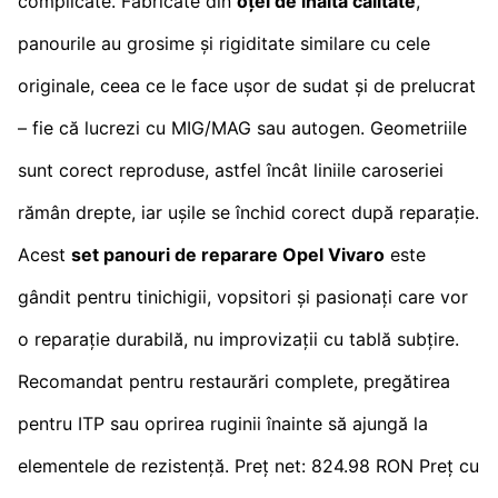
complicate. Fabricate din
oțel de înaltă calitate
,
panourile au grosime și rigiditate similare cu cele
originale, ceea ce le face ușor de sudat și de prelucrat
– fie că lucrezi cu MIG/MAG sau autogen. Geometriile
sunt corect reproduse, astfel încât liniile caroseriei
rămân drepte, iar ușile se închid corect după reparație.
Acest
set panouri de reparare Opel Vivaro
este
gândit pentru tinichigii, vopsitori și pasionați care vor
o reparație durabilă, nu improvizații cu tablă subțire.
Recomandat pentru restaurări complete, pregătirea
pentru ITP sau oprirea ruginii înainte să ajungă la
elementele de rezistență. Preț net: 824.98 RON Preț cu