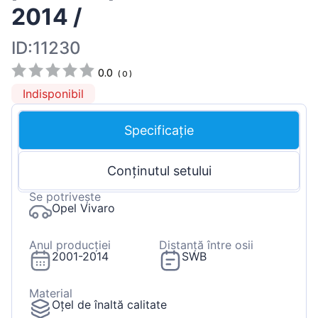
2014 /
ID:11230
0.0
(
0
)
Indisponibil
Specificație
Conținutul setului
Se potrivește
Opel Vivaro
Anul producției
Distanță între osii
2001-2014
SWB
Material
Oțel de înaltă calitate