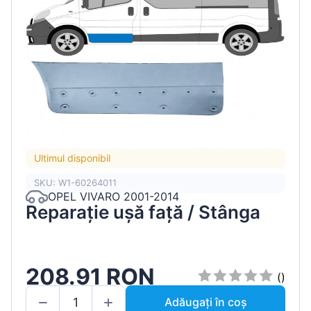
Ultimul disponibil
SKU: W1-60264011
OPEL VIVARO 2001-2014
Reparație ușă față / Stânga
208.91 RON
()
Adăugați în coș