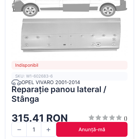
Indisponibil
SKU: W1-602683-6
OPEL VIVARO 2001-2014
Reparație panou lateral /
Stânga
315.41 RON
()
Anunță-mă