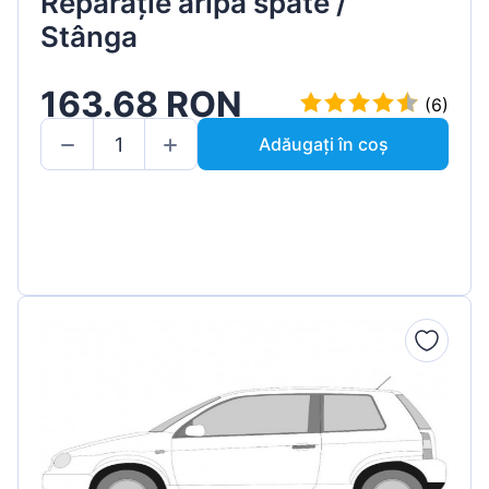
Reparație aripă spate /
Stânga
163.68 RON
(6)
Adăugați în coș