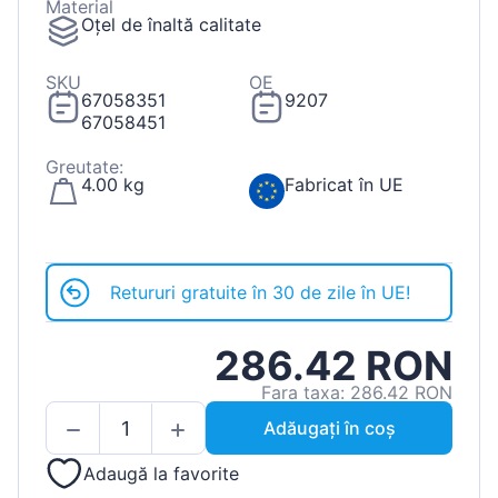
Material
Oțel de înaltă calitate
SKU
OE
67058351
9207
67058451
Greutate:
4.00 kg
Fabricat în UE
Retururi gratuite în 30 de zile în UE!
286.42 RON
Fara taxa: 286.42 RON
Adăugați în coș
Adaugă la favorite