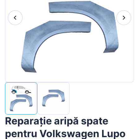
Magyar
Lietuvių
Hrvatski
Português
Slovenian
Latvian
Slovenčina
Reparație aripă spate
pentru Volkswagen Lupo