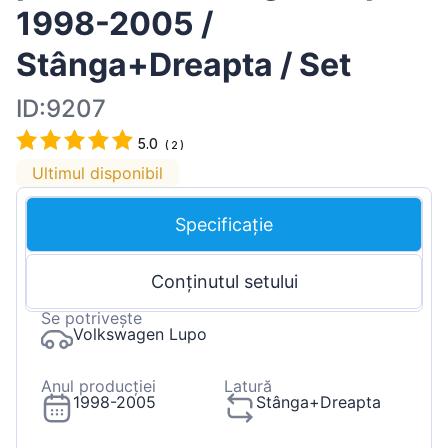
1998-2005 /
Stânga+Dreapta / Set
ID:9207
5.0
(
2
)
Ultimul disponibil
Specificație
Conținutul setului
Se potrivește
Volkswagen Lupo
Anul producției
Latură
1998-2005
Stânga+Dreapta