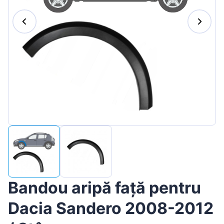
Magyar
Lietuvių
Hrvatski
Português
Slovenian
Latvian
Slovenčina
Bandou aripă față pentru
Dacia Sandero 2008-2012