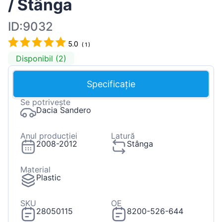
/ Stânga
ID:9032
5.0
(
1
)
Disponibil (2)
Specificație
Se potrivește
Dacia Sandero
Anul producției
Latură
2008-2012
Stânga
Material
Plastic
SKU
OE
28050115
8200-526-644