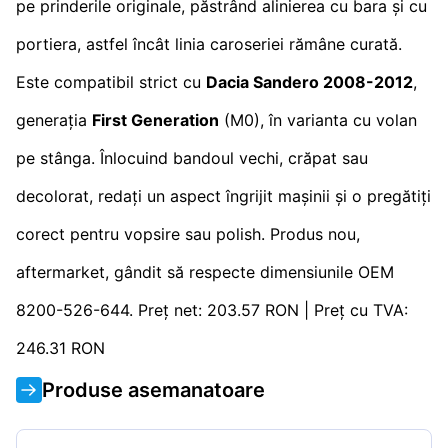
pe prinderile originale, păstrând alinierea cu bara și cu
portiera, astfel încât linia caroseriei rămâne curată.
Este compatibil strict cu
Dacia Sandero 2008-2012
,
generația
First Generation
(M0), în varianta cu volan
pe stânga. Înlocuind bandoul vechi, crăpat sau
decolorat, redați un aspect îngrijit mașinii și o pregătiți
corect pentru vopsire sau polish. Produs nou,
aftermarket, gândit să respecte dimensiunile OEM
8200-526-644. Preț net: 203.57 RON | Preț cu TVA:
246.31 RON
Produse asemanatoare