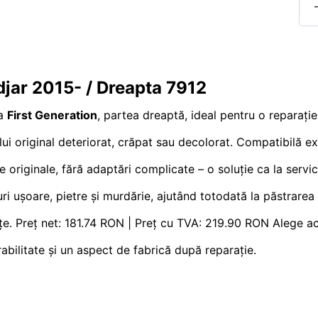
djar 2015- / Dreapta 7912
ia
First Generation
, partea dreaptă, ideal pentru o reparație
lui original deteriorat, crăpat sau decolorat. Compatibilă e
e originale, fără adaptări complicate – o soluție ca la servic
ri ușoare, pietre și murdărie, ajutând totodată la păstrarea l
nțe. Preț net: 181.74 RON | Preț cu TVA: 219.90 RON Alege 
bilitate și un aspect de fabrică după reparație.