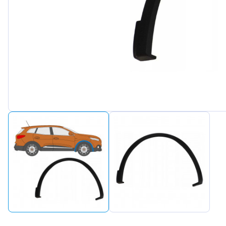
Peugeot
Renault
Seat
Skoda
Suzuki
Tesla
Toyota
Volkswagen