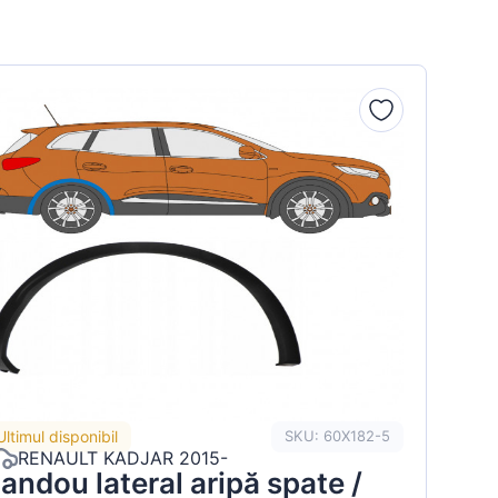
Ultimul disponibil
SKU: 60X182-5
RENAULT KADJAR 2015-
andou lateral aripă spate /