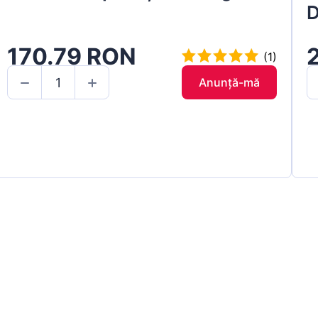
D
170.79 RON
(1)
Anunță-mă