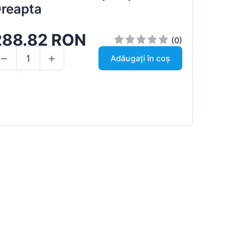
reapta
288.82 RON
(0)
Adăugați în coș