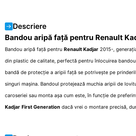
Descriere
Bandou aripă față pentru Renault Ka
Bandou aripă față pentru
Renault Kadjar
2015-, generaț
din plastic de calitate, perfectă pentru înlocuirea bandou
bandă de protecție a aripii față se potrivește pe prinderil
singuri mașina. Bandoul protejează muchia aripii de lovitu
caroseriei sau monta așa cum este, în funcție de preferi
Kadjar
First Generation
dacă vrei o montare precisă, dura