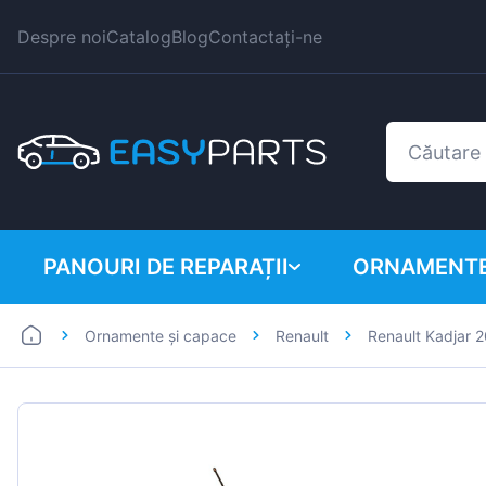
Despre noi
Catalog
Blog
Contactați-ne
PANOURI DE REPARAȚII
ORNAMENTE
Ornamente și capace
Renault
Renault Kadjar 
Autoutilitare
BMW
Mașini
Citroen
Dacia
Fiat