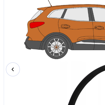
Ford
Honda
Hyundai
Iveco
Jeep
Kia
MAN
Mazda
Mercedes-B
Nissan
Opel Vauxhal