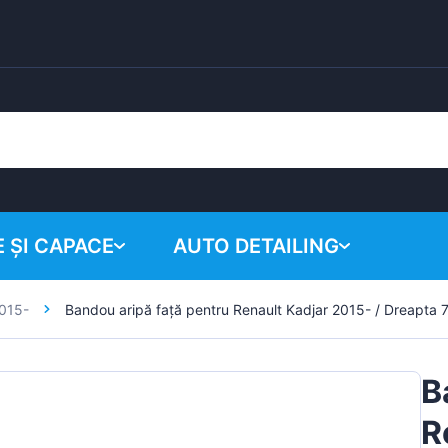
 ȘI CAPACE
AUTO DETAILING
2015-
Bandou aripă față pentru Renault Kadjar 2015- / Dreapta 
Coșul tău
Produse chimice
Sistem de lustruire
B
Accesorii
R