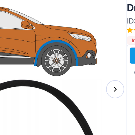
D
ID
I
enz
l