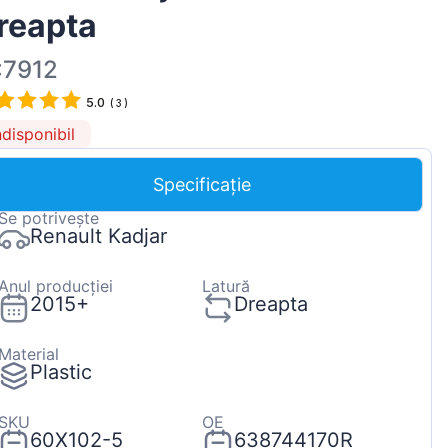
reapta
Magyar
Lietuvių
:7912
Hrvatski
5.0
(
3
)
Português
ndisponibil
Slovenian
Specificație
Latvian
Se potrivește
Slovenčina
Renault Kadjar
Anul producției
Latură
2015+
Dreapta
Material
Plastic
SKU
OE
60X102-5
638744170R