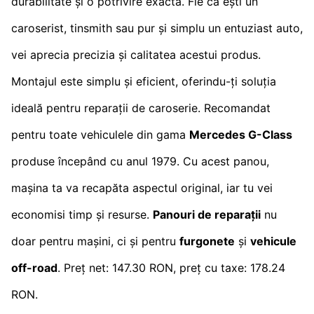
durabilitate și o potrivire exactă. Fie că ești un
caroserist, tinsmith sau pur și simplu un entuziast auto,
vei aprecia precizia și calitatea acestui produs.
Montajul este simplu și eficient, oferindu-ți soluția
ideală pentru reparații de caroserie. Recomandat
pentru toate vehiculele din gama
Mercedes G-Class
produse începând cu anul 1979. Cu acest panou,
mașina ta va recapăta aspectul original, iar tu vei
economisi timp și resurse.
Panouri de reparații
nu
doar pentru mașini, ci și pentru
furgonete
și
vehicule
off-road
. Preț net: 147.30 RON, preț cu taxe: 178.24
RON.