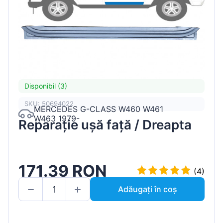
Disponibil (3)
SKU: 50694022
MERCEDES G-CLASS W460 W461
W463 1979-
Reparație ușă față / Dreapta
171.39 RON
(4)
Adăugați în coș