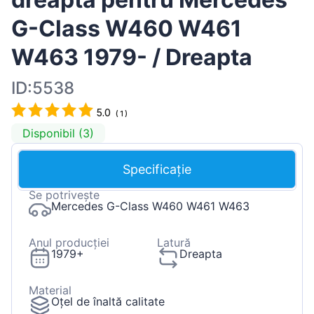
G-Class W460 W461
W463 1979- / Dreapta
ID:5538
5.0
(
1
)
Disponibil (3)
Specificație
Se potrivește
Mercedes G-Class W460 W461 W463
Anul producției
Latură
1979+
Dreapta
Material
Oțel de înaltă calitate