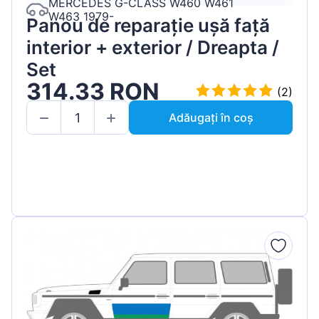
MERCEDES G-CLASS W460 W461
W463 1979-
Panou de reparație ușă față
interior + exterior / Dreapta /
Set
314.33 RON
(2)
Adăugați în coș