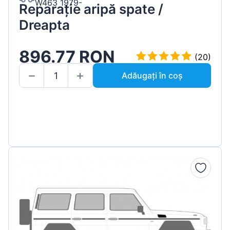
W463 1979-
Reparație aripă spate /
Dreapta
896.77 RON
(20)
Adăugați în coș