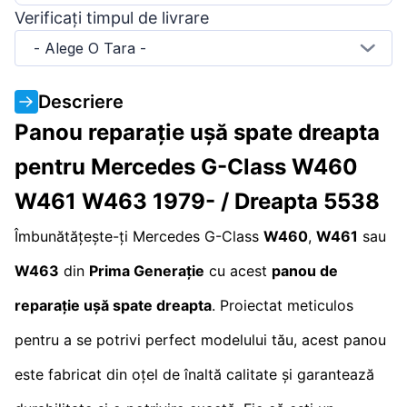
Verificați timpul de livrare
- Alege O Tara -
Descriere
Panou reparație ușă spate dreapta
pentru Mercedes G-Class W460
W461 W463 1979- / Dreapta 5538
Îmbunătățește-ți Mercedes G-Class
W460
,
W461
sau
W463
din
Prima Generație
cu acest
panou de
reparație ușă spate dreapta
. Proiectat meticulos
pentru a se potrivi perfect modelului tău, acest panou
este fabricat din oțel de înaltă calitate și garantează