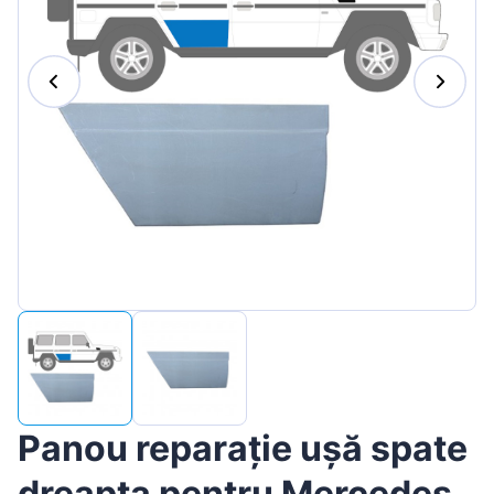
Magyar
Lietuvių
Hrvatski
Português
Slovenian
Latvian
Slovenčina
Panou reparație ușă spate
dreapta pentru Mercedes