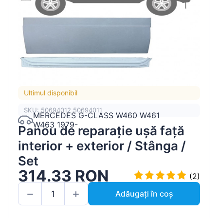
Ultimul disponibil
SKU: 50694012 50694011
MERCEDES G-CLASS W460 W461
W463 1979-
Panou de reparație ușă față
interior + exterior / Stânga /
Set
314.33 RON
(2)
Adăugați în coș