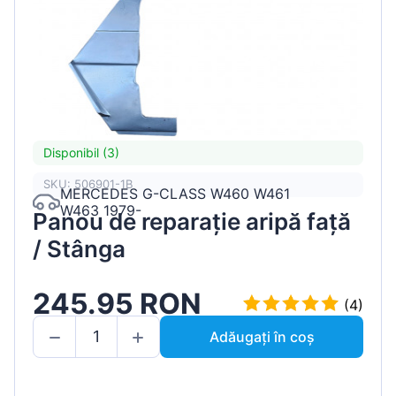
Disponibil (3)
SKU: 506901-1B
MERCEDES G-CLASS W460 W461
W463 1979-
Panou de reparație aripă față
/ Stânga
245.95 RON
(4)
Adăugați în coș