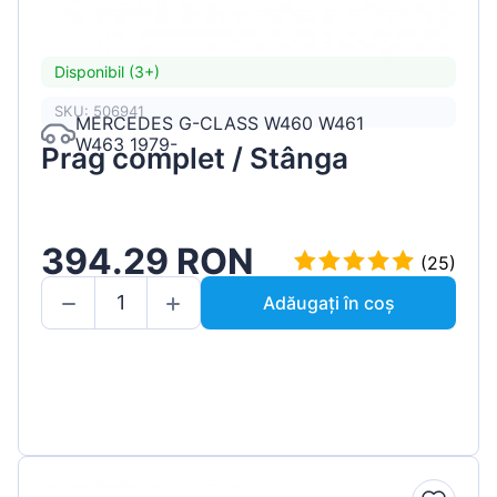
Disponibil (3+)
SKU: 506941
MERCEDES G-CLASS W460 W461
W463 1979-
Prag complet / Stânga
394.29 RON
(25)
Adăugați în coș