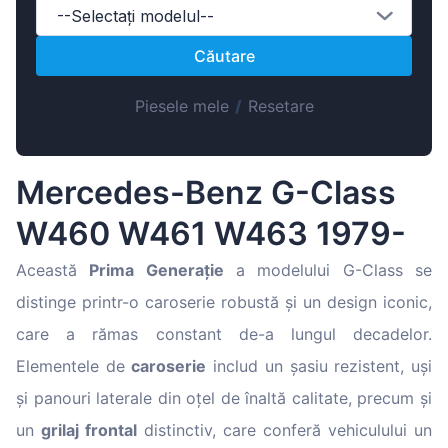
Magyar
--Selectați modelul--
Lietuvių
Căutare
Hrvatski
Piesele mele
/
Resetare
Português
Slovenian
Latvian
Mercedes-Benz G-Class
Slovenčina
W460 W461 W463 1979-
Această
Prima Generație
a modelului G-Class se
distinge printr-o caroserie robustă și un design iconic,
care a rămas constant de-a lungul decadelor.
Elementele de
caroserie
includ un șasiu rezistent, uși
și panouri laterale din oțel de înaltă calitate, precum și
un
grilaj frontal
distinctiv, care conferă vehiculului un