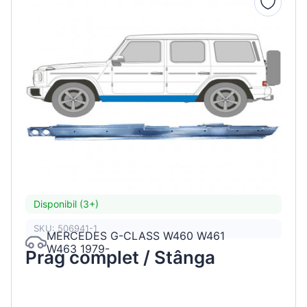
Disponibil (3+)
SKU: 506941-1
MERCEDES G-CLASS W460 W461
W463 1979-
Prag complet / Stânga