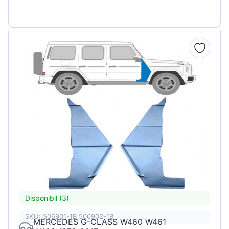
Disponibil (3)
SKU: 506901-1B 506902-1B
MERCEDES G-CLASS W460 W461