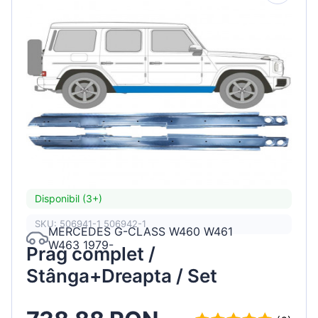
Disponibil (3+)
SKU: 506941-1 506942-1
MERCEDES G-CLASS W460 W461
W463 1979-
Prag complet /
Stânga+Dreapta / Set