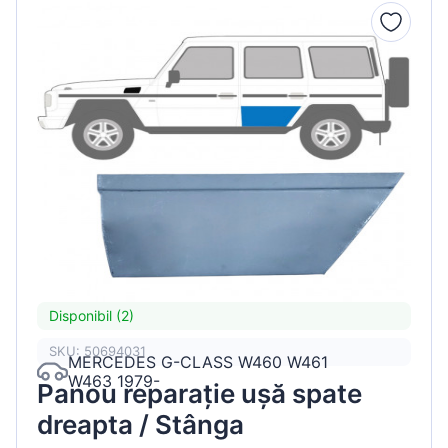
Disponibil (2)
SKU: 50694031
MERCEDES G-CLASS W460 W461
W463 1979-
Panou reparație ușă spate
dreapta / Stânga