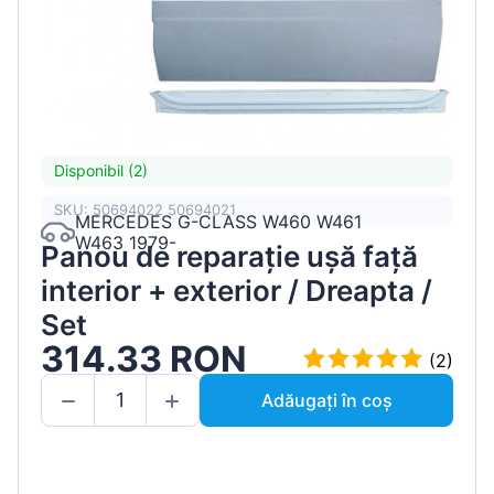
Disponibil (2)
SKU: 50694022 50694021
MERCEDES G-CLASS W460 W461
W463 1979-
Panou de reparație ușă față
interior + exterior / Dreapta /
Set
314.33 RON
(2)
Adăugați în coș