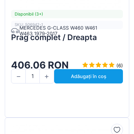
Disponibil (3+)
SKU: 506942-1
MERCEDES G-CLASS W460 W461
W463 1979-2017
Prag complet / Dreapta
406.06 RON
(6)
Adăugați în coș