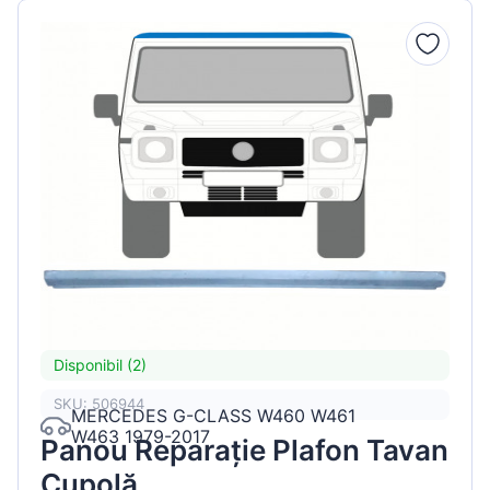
Disponibil (2)
SKU: 506944
MERCEDES G-CLASS W460 W461
W463 1979-2017
Panou Reparație Plafon Tavan
Cupolă