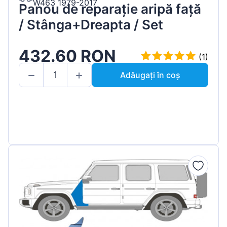
W463 1979-2017
Panou de reparație aripă față
/ Stânga+Dreapta / Set
432.60 RON
(1)
Adăugați în coș