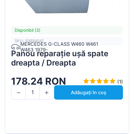
Disponibil (3)
SKU: 50694041
MERCEDES G-CLASS W460 W461
W463 1979-
Panou reparație ușă spate
dreapta / Dreapta
178.24 RON
(1)
Adăugați în coș