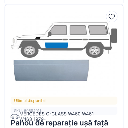
Ultimul disponibil
SKU: 50694011
MERCEDES G-CLASS W460 W461
W463 1979-
Panou de reparație ușă față