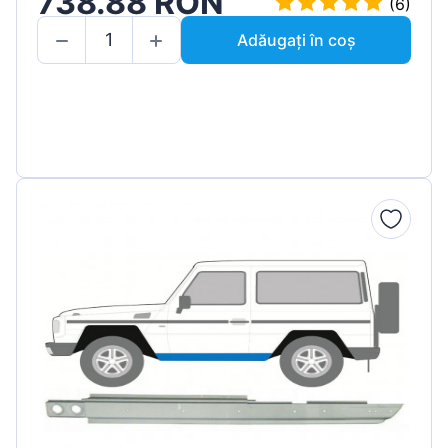
738.88 RON
(6)
Adăugați în coș