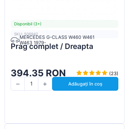
Disponibil (3+)
SKU: 506942
MERCEDES G-CLASS W460 W461
W463 1979-
Prag complet / Dreapta
394.35 RON
(23)
Adăugați în coș