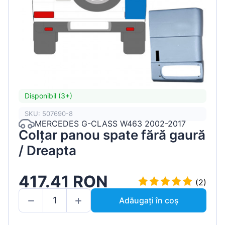
Disponibil (3+)
SKU: 507690-8
MERCEDES G-CLASS W463 2002-2017
Colțar panou spate fără gaură
/ Dreapta
417.41 RON
(2)
Adăugați în coș