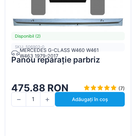
Disponibil (2)
SKU: 506903-0
MERCEDES G-CLASS W460 W461
W463 1979-2017
Panou reparație parbriz
475.88 RON
(7)
Adăugați în coș