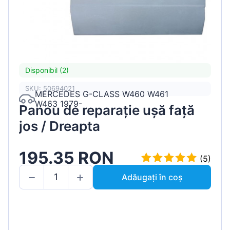
Disponibil (2)
SKU: 50694021
MERCEDES G-CLASS W460 W461
W463 1979-
Panou de reparație ușă față
jos / Dreapta
195.35 RON
(5)
Adăugați în coș