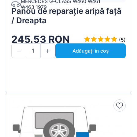
MERCEDES G-CLASS W460 W461
W463 1979-
Panou de reparație aripă față
/ Dreapta
245.53 RON
(5)
Adăugați în coș