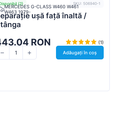
Disponibil (2)
SKU: 506940-1
MERCEDES G-CLASS W460 W461
W463 1979-
eparație ușă față înaltă /
tânga
443.04 RON
(1)
Adăugați în coș