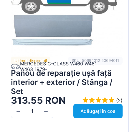
Ultimul disponibil
SKU: 50694012 50694011
MERCEDES G-CLASS W460 W461
W463 1979-
Panou de reparație ușă față
interior + exterior / Stânga /
Set
313.55 RON
(2)
Adăugați în coș