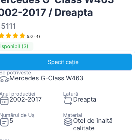
Magyar
002-2017 / Dreapta
Lietuvių
:5111
Hrvatski
5.0
Português
(
4
)
isponibil (3)
Slovenian
Latvian
Specificație
Slovenčina
Se potrivește
Mercedes G-Class W463
Anul producției
Latură
2002-2017
Dreapta
Numărul de Uși
Material
5
Oțel de înaltă
calitate