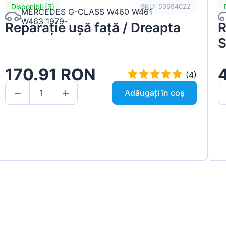
Disponibil (3)
SKU: 50694022
MERCEDES G-CLASS W460 W461
W463 1979-
Reparație ușă față / Dreapta
R
S
170.91 RON
(4)
Adăugați în coș