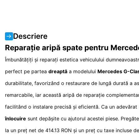
Descriere
Reparație aripă spate pentru Merce
Îmbunătățiți și reparați estetica vehiculului dumneavoas
perfect pe partea
dreaptă
a modelului
Mercedes G-Cla
durabilitate, favorizând o restaurare de lungă durată a asp
remarcabile, iar această aripă de reparație complementar
facilitând o instalare precisă și eficientă. Ca un adevăra
înlocuire
sunt depășite cu ajutorul acestei piese. Pregăte
la un preț net de 414.13 RON și un preț cu taxe incluse d