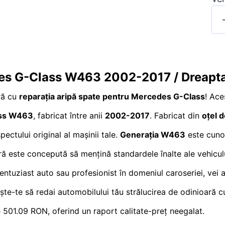
des G-Class W463 2002-2017 / Dreapta
tră cu
reparația aripă spate pentru Mercedes G-Class
! Ace
ss W463
, fabricat între anii
2002-2017
. Fabricat din
oțel d
ectului original al mașinii tale.
Generația W463
este cuno
ă este concepută să mențină standardele înalte ale vehicul
t entuziast auto sau profesionist în domeniul caroseriei, vei
ște-te să redai automobilului tău strălucirea de odinioară 
e 501.09 RON, oferind un raport calitate-preț neegalat.