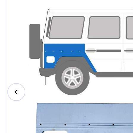
Ford
Honda
Hyundai
Iveco
Jeep
Kia
MAN
Mazda
Mercedes-B
Nissan
Opel Vauxhal