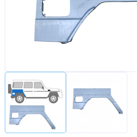
Peugeot
Renault
Seat
Skoda
Suzuki
Tesla
Toyota
Volkswagen