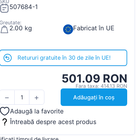
SKU
507684-1
Greutate:
2.00 kg
Fabricat în UE
Retururi gratuite în 30 de zile în UE!
501.09 RON
Fara taxa: 414.13 RON
Adăugați în coș
Adaugă la favorite
Întreabă despre acest produs
ificați timpul de livrare