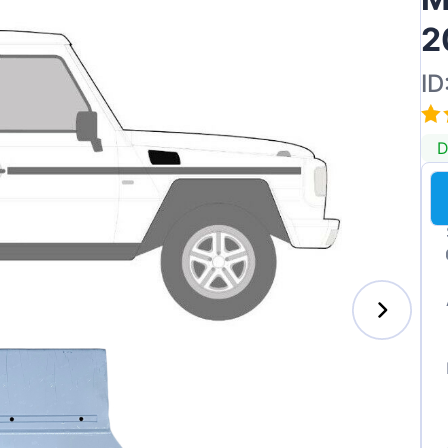
2
ID
D
enz
l