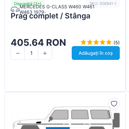
Disponibil (3+)
SKU: 506941-1
MERCEDES G-CLASS W460 W461
W463 1979-
Prag complet / Stânga
405.64 RON
(5)
Adăugați în coș