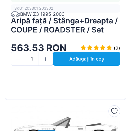
SKU: 203301 203302
BMW Z3 1995-2003
Aripă față / Stânga+Dreapta /
COUPE / ROADSTER / Set
563.53 RON
(2)
Adăugați în coș