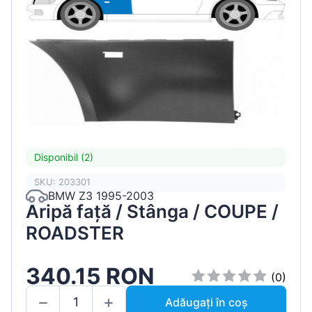
Disponibil (2)
SKU: 203301
BMW Z3 1995-2003
Aripă față / Stânga / COUPE /
ROADSTER
340.15 RON
(0)
Adăugați în coș