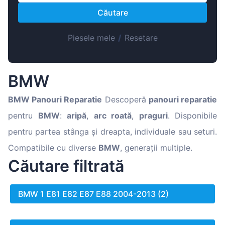
Magyar
Căutare
Lietuvių
Hrvatski
Piesele mele
/
Resetare
Português
Slovenian
BMW
Latvian
BMW
Panouri Reparatie
Descoperă
panouri reparatie
Slovenčina
pentru
BMW
:
aripă
,
arc roată
,
praguri
. Disponibile
pentru partea stânga și dreapta, individuale sau seturi.
Compatibile cu diverse
BMW
, generații multiple.
Căutare filtrată
BMW 1 E81 E82 E87 E88 2004-2013 (2)