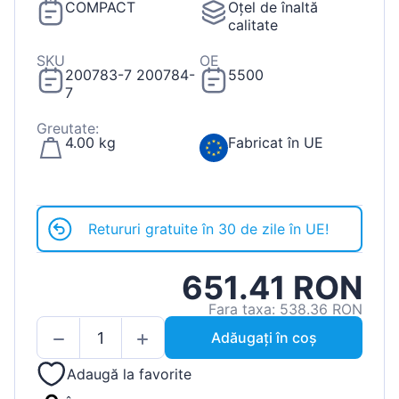
COMPACT
Oțel de înaltă
calitate
SKU
OE
200783-7 200784-
5500
7
Greutate:
4.00 kg
Fabricat în UE
Retururi gratuite în 30 de zile în UE!
651.41 RON
Fara taxa: 538.36 RON
Adăugați în coș
Adaugă la favorite