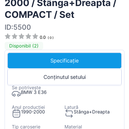
2000 / Stânga+Dreapta /
COMPACT / Set
ID:5500
0.0
(
0
)
Disponibil (2)
Specificație
Conținutul setului
Se potrivește
BMW 3 E36
Anul producției
Latură
1990-2000
Stânga+Dreapta
Tip caroserie
Material