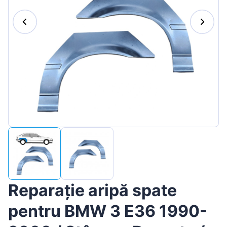
Magyar
Lietuvių
Hrvatski
Português
Slovenian
Latvian
Slovenčina
Reparație aripă spate
pentru BMW 3 E36 1990-