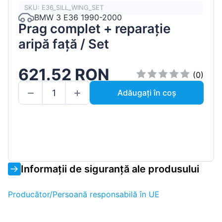
SKU: E36_SILL_WING_SET
BMW 3 E36 1990-2000
Prag complet + reparație
aripă față / Set
621.52 RON
(0)
Adăugați în coș
Informații de siguranță ale produsului
Producător/Persoană responsabilă în UE