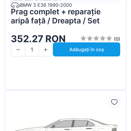
BMW 3 E36 1990-2000
Prag complet + reparație
aripă față / Dreapta / Set
352.27 RON
(0)
Adăugați în coș