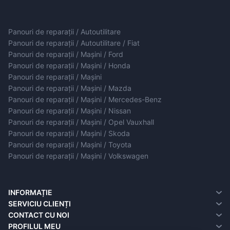
Panouri de reparații / Autoutilitare
Panouri de reparații / Autoutilitare / Fiat
Panouri de reparații / Mașini / Ford
Panouri de reparații / Mașini / Honda
Panouri de reparații / Mașini
Panouri de reparații / Mașini / Mazda
Panouri de reparații / Mașini / Mercedes-Benz
Panouri de reparații / Mașini / Nissan
Panouri de reparații / Mașini / Opel Vauxhall
Panouri de reparații / Mașini / Skoda
Panouri de reparații / Mașini / Toyota
Panouri de reparații / Mașini / Volkswagen
INFORMAȚIE
Despre noi
SERVICIU CLIENȚI
Informații de livrare
contact cu noi
CONTACT CU NOI
Politica de confidențialitate
Reclamații
PROFILUL MEU