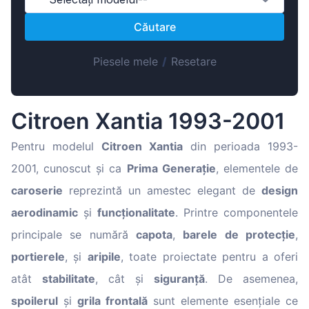
Magyar
Căutare
Lietuvių
Hrvatski
Piesele mele
/
Resetare
Português
Slovenian
Citroen Xantia 1993-2001
Latvian
Slovenčina
Pentru modelul
Citroen Xantia
din perioada 1993-
2001, cunoscut și ca
Prima Generație
, elementele de
caroserie
reprezintă un amestec elegant de
design
aerodinamic
și
funcționalitate
. Printre componentele
principale se numără
capota
,
barele de protecție
,
portierele
, și
aripile
, toate proiectate pentru a oferi
atât
stabilitate
, cât și
siguranță
. De asemenea,
spoilerul
și
grila frontală
sunt elemente esențiale ce