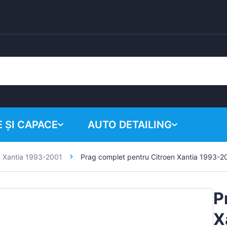
 ȘI CAPACE
AUTO DETAILING
n Xantia 1993-2001
Prag complet pentru Citroen Xantia 1993-2
Coșul tău
Produse chimice
Sistem de lustruire
P
Accesorii
X