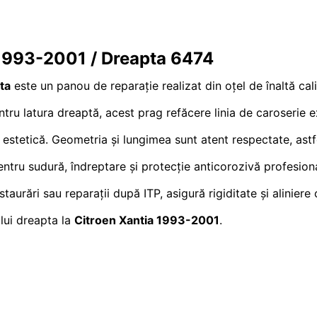
 1993-2001 / Dreapta 6474
ta
este un panou de reparație realizat din oțel de înaltă cal
ru latura dreaptă, acest prag refăcere linia de caroserie exa
i estetică. Geometria și lungimea sunt atent respectate, ast
pentru sudură, îndreptare și protecție anticorozivă profesi
staurări sau reparații după ITP, asigură rigiditate și alinier
lui dreapta la
Citroen Xantia 1993-2001
.