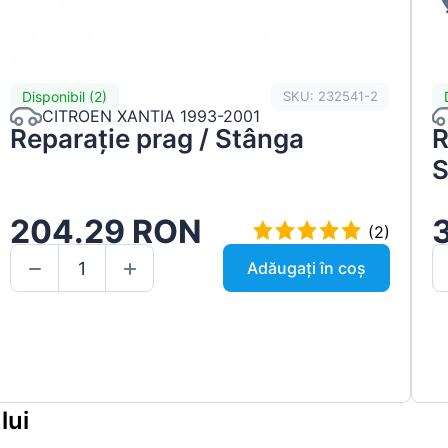
Disponibil (2)
SKU: 232541-2
CITROEN XANTIA 1993-2001
Reparație prag / Stânga
R
S
204.29 RON
(2)
Adăugați în coș
lui