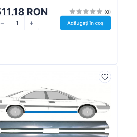
511.18 RON
(0)
Adăugați în coș