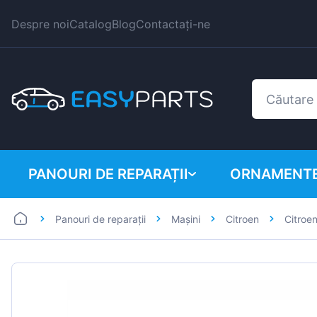
Despre noi
Catalog
Blog
Contactați-ne
PANOURI DE REPARAȚII
ORNAMENTE
Panouri de reparații
Mașini
Citroen
Citroe
Autoutilitare
BMW
Mașini
Citroen
Dacia
Fiat