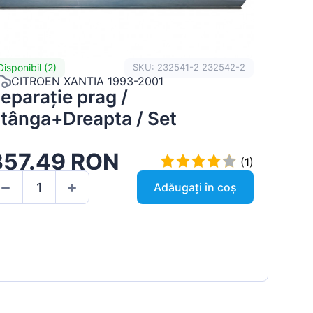
Disponibil (2)
SKU: 232541-2 232542-2
CITROEN XANTIA 1993-2001
eparație prag /
tânga+Dreapta / Set
357.49 RON
(1)
Adăugați în coș