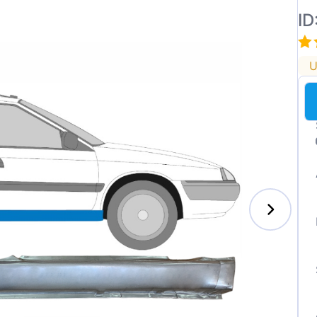
ID
U
enz
l