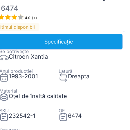
Magyar
:6474
Lietuvių
4.0
(
1
)
Hrvatski
ltimul disponibil
Português
Specificație
Slovenian
Se potrivește
Latvian
Citroen Xantia
Slovenčina
Anul producției
Latură
1993-2001
Dreapta
Material
Oțel de înaltă calitate
SKU
OE
232542-1
6474