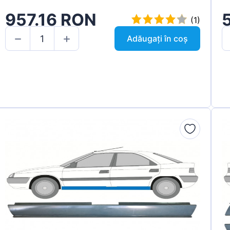
957.16 RON
(1)
Adăugați în coș