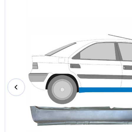
Ford
Honda
Hyundai
Iveco
Jeep
Kia
MAN
Mazda
Mercedes-B
Nissan
Opel Vauxhal