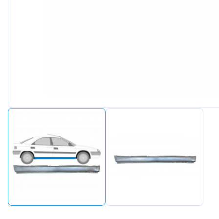
Peugeot
Renault
Seat
Skoda
Suzuki
Tesla
Toyota
Volkswagen