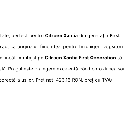
itate, perfect pentru
Citroen Xantia
din generația
First
ct ca originalul, fiind ideal pentru tinichigeri, vopsitori
fel încât montajul pe
Citroen Xantia First Generation
să
onală. Pragul este o alegere excelentă când coroziunea sau
e corectă a ușilor. Preț net: 423.16 RON, preț cu TVA: