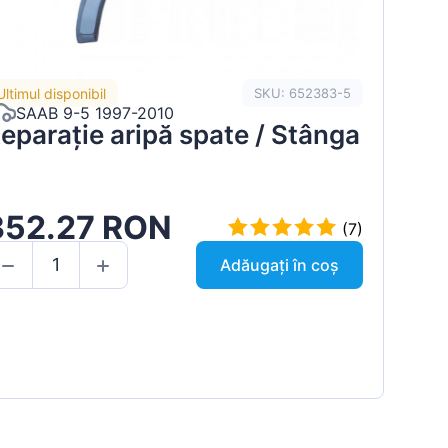
Ultimul disponibil
SKU: 652383-5
SAAB 9-5 1997-2010
eparație aripă spate / Stânga
352.27 RON
(7)
Adăugați în coș