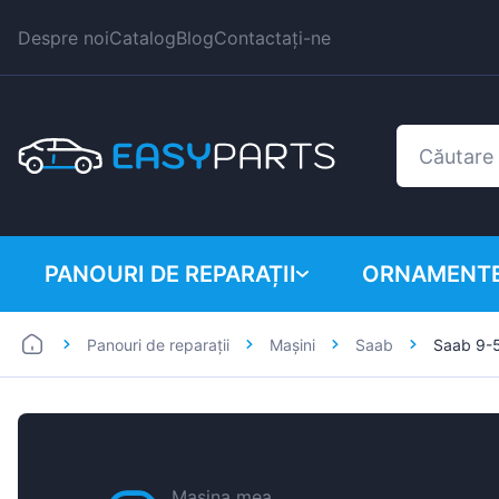
Despre noi
Catalog
Blog
Contactați-ne
PANOURI DE REPARAȚII
ORNAMENTE
Panouri de reparații
Mașini
Saab
Saab 9-
Autoutilitare
BMW
Mașini
Citroen
Dacia
Fiat
Mașina mea