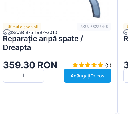
Ultimul disponibil
SKU: 652384-5
SAAB 9-5 1997-2010
Reparație aripă spate /
R
Dreapta
359.30 RON
(5)
Adăugați în coș