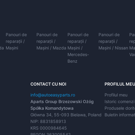
Panouri de
Panouri de
Panouri de
Panouri de
Pa
reparații /
reparații /
reparații /
reparații /
rep
da
Mașini
Mașini / Mazda
Mașini /
Mașini / Nissan
Ma
Mercedes-
Va
Benz
CONTACT CU NOI
PROFILUL ME
info@autoeasyparts.ro
Profilul meu
Aparts Group Brzezowski Ożóg
Istoric comenzi
Spółka Komandytowa
Produsele dorit
Główna 34, 55-093 Bielawa, Poland
Buletin informat
NIP: 8831858913
KRS 0000984645
REGON 363005542