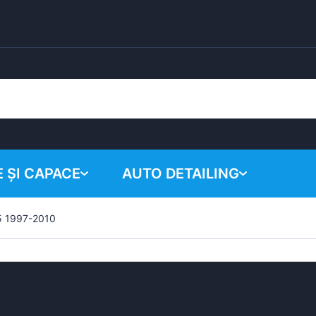
 ȘI CAPACE
AUTO DETAILING
5 1997-2010
Coșul tău
Produse chimice
Sistem de lustruire
Accesorii