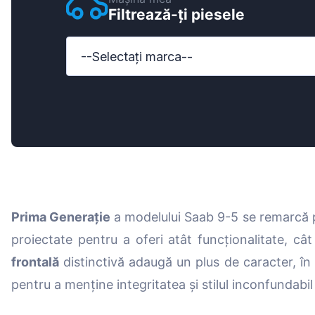
Filtrează-ți piesele
Ford
Honda
--Selectați marca--
Hyundai
Iveco
Jeep
Kia
MAN
Prima Generație
a modelului Saab 9-5 se remarcă p
Mazda
proiectate pentru a oferi atât funcționalitate, cât
Mercedes-B
frontală
distinctivă adaugă un plus de caracter, î
Nissan
pentru a menține integritatea și stilul inconfundabil
Opel Vauxhal