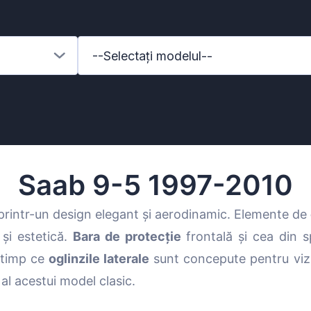
--Selectați modelul--
Saab 9-5 1997-2010
rintr-un design elegant și aerodinamic. Elemente de
 și estetică.
Bara de protecție
frontală și cea din s
enz
n timp ce
oglinzile laterale
sunt concepute pentru vizi
 al acestui model clasic.
l