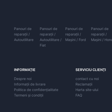
Panouri de
Panouri de
Panouri de
Panouri de
reparații /
reparații /
reparații /
reparații /
Autoutilitare
Autoutilitare /
Mașini / Ford
Mașini / Hon
Fiat
INFORMAȚIE
SERVICIU CLIENȚI
Despre noi
contact cu noi
Informații de livrare
Reclamații
Politica de confidențialitate
Harta site-ului
Termeni și condiții
FAQ