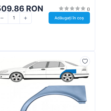
509.86 RON
()
Adăugați în coș