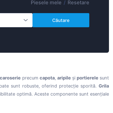
Piesele mele
/
Resetare
Magyar
Lietuvių
Căutare
Hrvatski
Português
Slovenian
Latvian
Slovenčina
caroserie
precum
capota
,
aripile
și
portierele
sunt
pate sunt robuste, oferind protecție sporită.
Grila
bilitate optimă. Aceste componente sunt esențiale