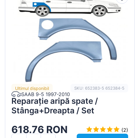
Ultimul disponibil
SKU: 652383-5 652384-5
SAAB 9-5 1997-2010
Reparație aripă spate /
Stânga+Dreapta / Set
618.76 RON
(2)