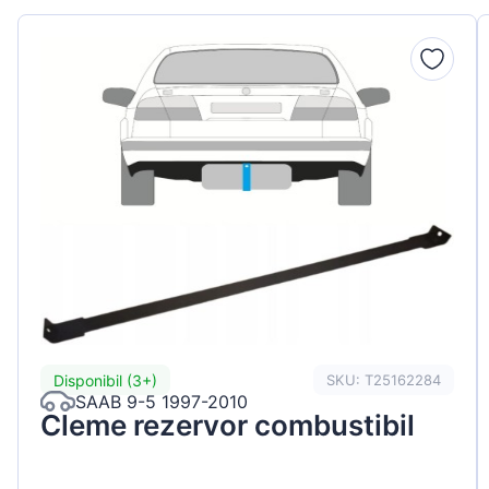
Peugeot
Renault
Seat
Skoda
Suzuki
Tesla
Toyota
Volkswagen
Disponibil (3+)
SKU: T25162284
SAAB 9-5 1997-2010
Cleme rezervor combustibil