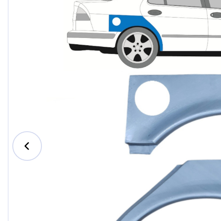
Ford
Honda
Hyundai
Iveco
Jeep
Kia
MAN
Mazda
Mercedes-B
Nissan
Opel Vauxhal