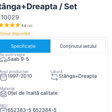
tânga+Dreapta / Set
Magyar
Lietuvių
:10029
Hrvatski
5.0
(
2
)
Português
ltimul disponibil
Slovenian
Specificație
Conținutul setului
Latvian
Se potrivește
Slovenčina
Saab 9-5
Anul producției
Latură
1997-2010
Stânga+Dreapta
Material
Oțel de înaltă calitate
SKU
652383-5 652384-5