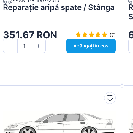
SAAB 9-5 1997-2010
Reparație aripă spate / Stânga
R
S
351.67 RON
(7)
Adăugați în coș