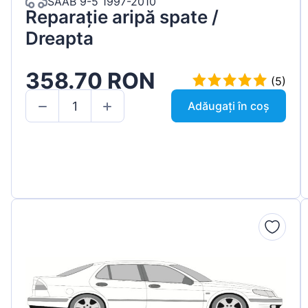
SAAB 9-5 1997-2010
Reparație aripă spate /
Dreapta
358.70 RON
(5)
Adăugați în coș