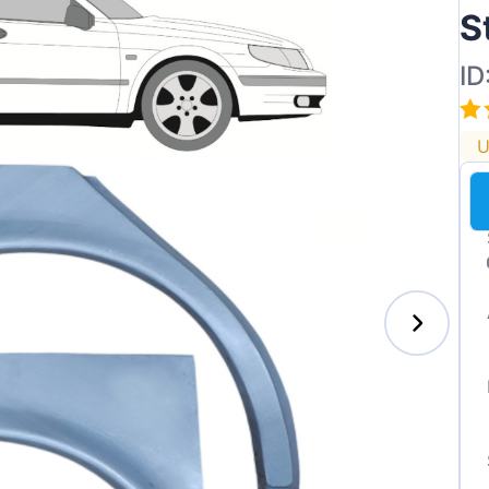
S
ID
U
enz
l