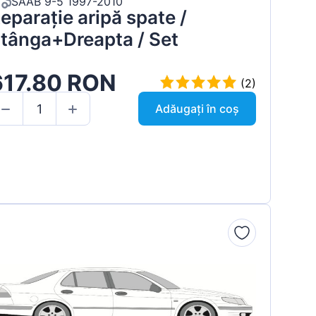
SAAB 9-5 1997-2010
eparație aripă spate /
tânga+Dreapta / Set
617.80 RON
(2)
Adăugați în coș