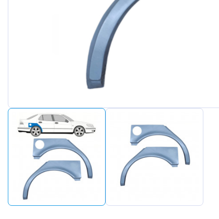
Peugeot
Renault
Seat
Skoda
Suzuki
Tesla
Toyota
Volkswagen