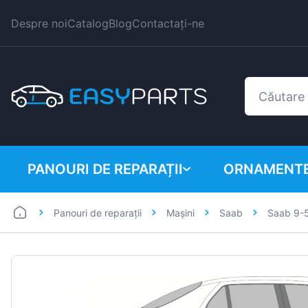
Despre noi
Catalog
Blog
Contactați-ne
PANOURI DE REPARAȚII
ORNAMENTE
Panouri de reparații
Mașini
Saab
Saab 9-
Autoutilitare
BMW
Mașini
Citroen
Dacia
Fiat