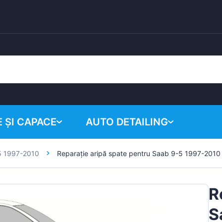
 ȘI CAPACE
AUTO DETAILING
5 1997-2010
Reparație aripă spate pentru Saab 9-5 1997-2010
Coșul tău
Produse chimice
Sistem de lustruire
R
Accesorii
S