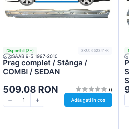
Disponibil (3+)
SKU: 652341-K
SAAB 9-5 1997-2010
Prag complet / Stânga /
P
COMBI / SEDAN
S
S
509.08 RON
()
Adăugați în coș