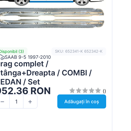
Disponibil (3)
SKU: 652341-K 652342-K
SAAB 9-5 1997-2010
rag complet /
tânga+Dreapta / COMBI /
EDAN / Set
952.36 RON
()
Adăugați în coș