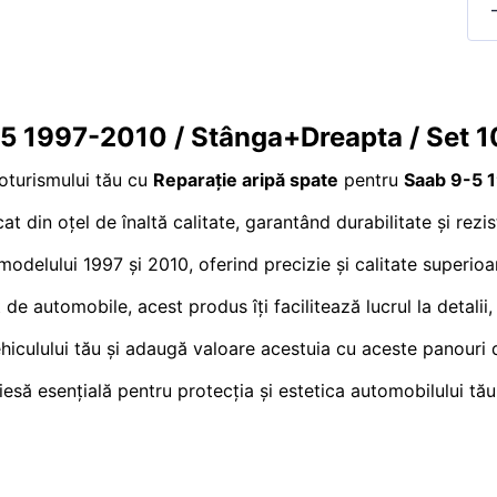
-5 1997-2010 / Stânga+Dreapta / Set 
toturismului tău cu
Reparație aripă spate
pentru
Saab 9-5 
cat din oțel de înaltă calitate, garantând durabilitate și rez
 modelului 1997 și 2010, oferind precizie și calitate superioa
de automobile, acest produs îți facilitează lucrul la detalii
iculului tău și adaugă valoare acestuia cu aceste panouri d
să esențială pentru protecția și estetica automobilului tău,