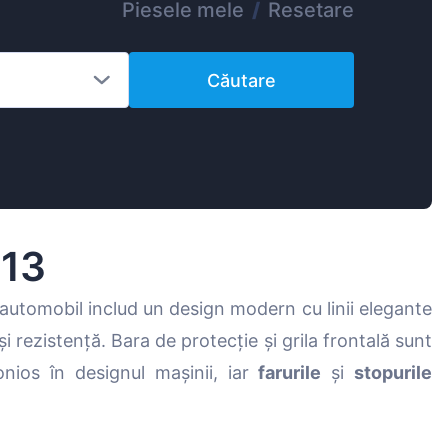
Piesele mele
/
Resetare
Magyar
Lietuvių
Căutare
Hrvatski
Português
Slovenian
Latvian
Slovenčina
013
 automobil includ un design modern cu linii elegante
 și rezistență. Bara de protecție și grila frontală sunt
nios în designul mașinii, iar
farurile
și
stopurile