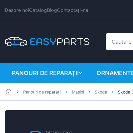
Despre noi
Catalog
Blog
Contactați-ne
PANOURI DE REPARAȚII
ORNAMENTE
Panouri de reparații
Mașini
Skoda
Skoda O
Autoutilitare
BMW
Mașini
Citroen
Dacia
Fiat
Mașina mea