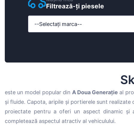
Filtrează-ți piesele
Ford
Honda
--Selectați marca--
Hyundai
Iveco
Jeep
Kia
Sk
MAN
este un model popular din
A Doua Generație
al pro
Mazda
și fluide. Capota, aripile și portierele sunt realizate
Mercedes-B
proiectate pentru a oferi un aspect dinamic și
Nissan
completează aspectul atractiv al vehiculului.
Opel Vauxhal