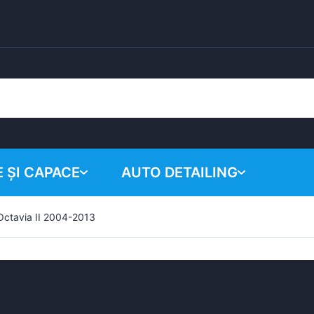
 ȘI CAPACE
AUTO DETAILING
ctavia II 2004-2013
Coșul tău
Produse chimice
Sistem de lustruire
Accesorii