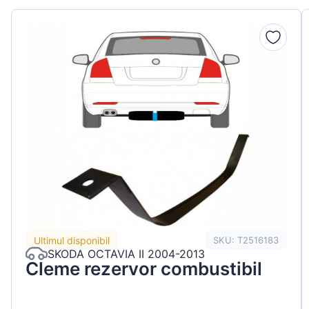
Peugeot
Renault
Seat
Skoda
Suzuki
Tesla
Toyota
Volkswagen
Ultimul disponibil
SKU: T2516183
SKODA OCTAVIA II 2004-2013
Cleme rezervor combustibil