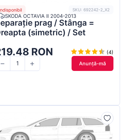
Indisponibil
SKU: 692242-2_X2
SKODA OCTAVIA II 2004-2013
eparație prag / Stânga =
reapta (simetric) / Set
219.48 RON
(4)
Anunță-mă