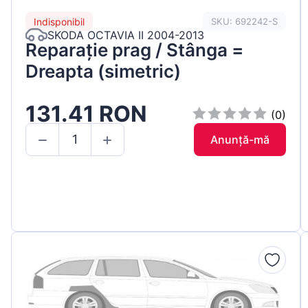
Indisponibil
SKU: 692242-S
SKODA OCTAVIA II 2004-2013
Reparație prag / Stânga =
Dreapta (simetric)
131.41 RON
(0)
Anunță-mă