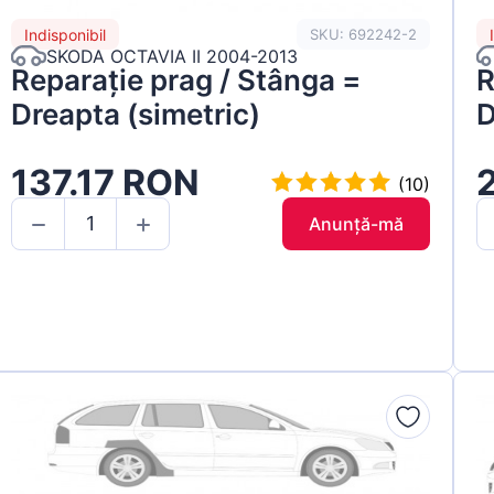
Indisponibil
SKU: 692242-2
SKODA OCTAVIA II 2004-2013
Reparație prag / Stânga =
R
Dreapta (simetric)
D
137.17 RON
(10)
Anunță-mă