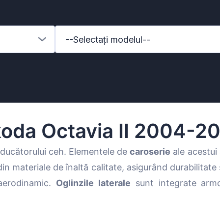
--Selectați modelul--
oda Octavia II 2004-2
ducătorului ceh. Elementele de
caroserie
ale acestui
 din materiale de înaltă calitate, asigurând durabilitate
enz
 aerodinamic.
Oglinzile laterale
sunt integrate armo
l