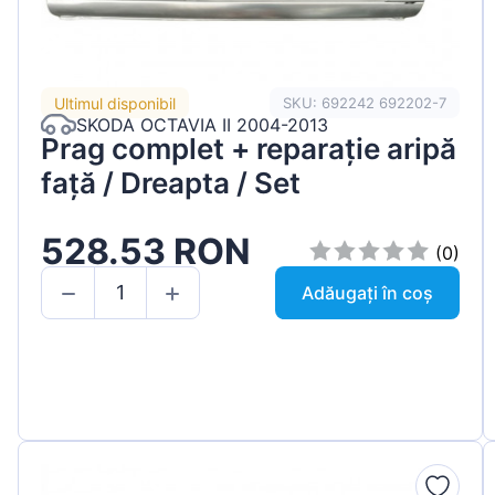
Ultimul disponibil
SKU: 692242 692202-7
SKODA OCTAVIA II 2004-2013
Prag complet + reparație aripă
față / Dreapta / Set
528.53 RON
(0)
Adăugați în coș