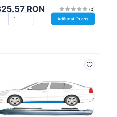
825.57 RON
(0)
Adăugați în coș