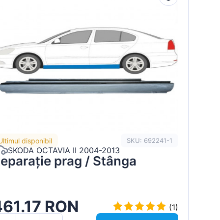
Ultimul disponibil
SKU: 692241-1
SKODA OCTAVIA II 2004-2013
eparație prag / Stânga
461.17 RON
(1)