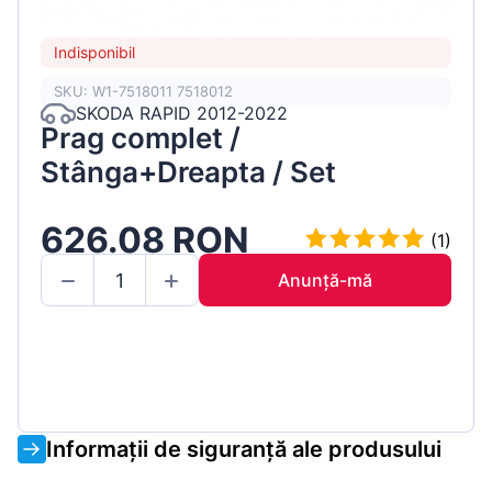
Indisponibil
SKU: W1-7518011 7518012
SKODA RAPID 2012-2022
Prag complet /
Stânga+Dreapta / Set
626.08 RON
(1)
Anunță-mă
Informații de siguranță ale produsului