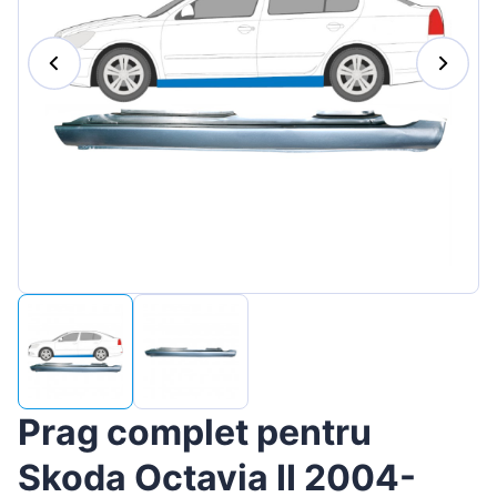
Magyar
Lietuvių
Hrvatski
Português
Slovenian
Latvian
Slovenčina
Prag complet pentru
Skoda Octavia II 2004-