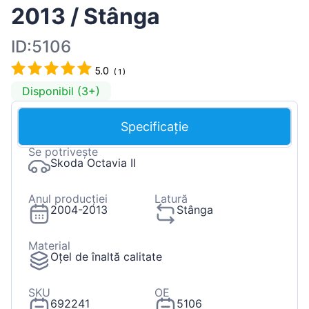
2013 / Stânga
ID:5106
5.0
(
1
)
Disponibil (3+)
Specificație
Se potrivește
Skoda Octavia II
Anul producției
Latură
2004-2013
Stânga
Material
Oțel de înaltă calitate
SKU
OE
692241
5106