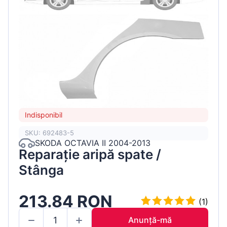
Indisponibil
SKU: 692483-5
SKODA OCTAVIA II 2004-2013
Reparație aripă spate /
Stânga
213.84 RON
(1)
Anunță-mă